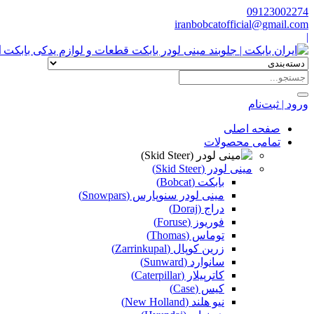
09123002274
iranbobcatofficial@gmail.com
|
ا
ورود | ثبت‌نام
صفحه اصلی
تمامی محصولات
مینی لودر (Skid Steer)
بابکت (Bobcat)
مینی لودر سنوپارس (Snowpars)
دراج (Doraj)
فوریوز (Foruse)
توماس (Thomas)
زرین کوپال (Zarrinkupal)
سانوارد (Sunward)
کاترپیلار (Caterpillar)
کیس (Case)
نیو هلند (New Holland)