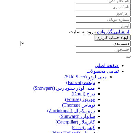
بازنشانی گذرواژه
ورود به سایت
ایجاد حساب کاربری
صفحه اصلی
تمامی محصولات
مینی لودر (Skid Steer)
بابکت (Bobcat)
مینی لودر سنوپارس (Snowpars)
دراج (Doraj)
فوریوز (Foruse)
توماس (Thomas)
زرین کوپال (Zarrinkupal)
سانوارد (Sunward)
کاترپیلار (Caterpillar)
کیس (Case)