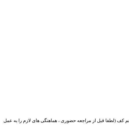
ک ایران بابکت : میدان حر . خ امام خمینی . خیابان کمالی . خیابان اسکندری جنوبی اول خیابان مرتضوی پلاک 8 طبقه هم کف (لطفا قبل از مراجعه حضوری ، هماهنگی های لازم را به عمل