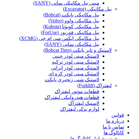
مینی بیل مکانیکی سانی (SANY)
بیل مکانیکی (Excavator)
بیل مکانیکی بابکت (Bobcat)
بیل مکانیکی ولوو (Volvo)
بیل مکانیکی کوبوتا (Kubota)
بیل مکانیکی فوریوز (ForUse)
بیل مکانیکی ایکس سی ام جی (XCMG)
بیل مکانیکی سانی (SANY)
لاستیک و تایر بابکت (Bobcat Tires)
لاستیک مینی لودر چینی
لاستیک مینی لودر ترکیه
لاستیک مینی لودر ایرانی
لاستیک مینی لودر کره ای
لاستیک شنی زنجیری بابکت
لیفتراک (Forklift)
قطعات موتور لیفتراک
قطعات هیدرولیکی لیفتراک
لاستیک لیفتراک
لوازم یدکی لیفتراک
قوانین
درباره ما
تماس با ما
کاتالوگ ها
سری اول کاتالوگ ها