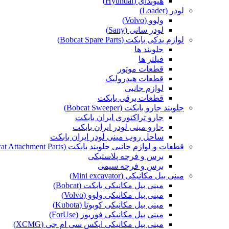
هیوندای (Hyundai)
لودر (Loader)
ولوو (Volvo)
لودر سانی (Sany)
لوازم یدکی بابکت (Bobcat Spare Parts)
جلوبند ها
فیلتر ها
قطعات موتور
قطعات هیدرولیک
لوازم جانبی
قطعات برقی بابکت
جلوبند جارو بابکت (Bobcat Sweeper)
جارو تراکتوری ایران بابکت
جارو مینی لودر ایران بابکت
ساحل روب مینی لودر ایران بابکت
قطعات و لوازم جانبی جلوبند بابکت (Bobcat Attachment Parts)
برس و فرچه پلاستیکی
برس و فرچه سیمی
مینی بیل مکانیکی (Mini excavator)
مینی بیل مکانیکی بابکت (Bobcat)
مینی بیل مکانیکی ولوو (Volvo)
مینی بیل مکانیکی کوبوتا (Kubota)
مینی بیل مکانیکی فوریوز (ForUse)
مینی بیل مکانیکی ایکس سی ام جی (XCMG)