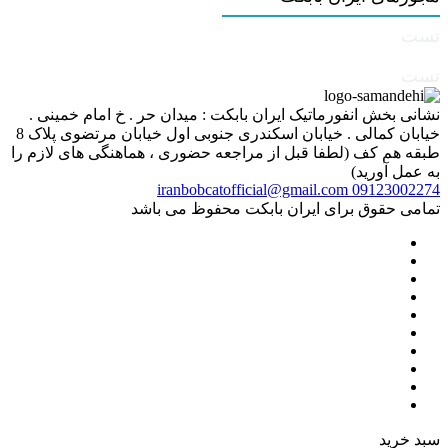
تست
تست
نشانی بخش انفورماتیک ایران بابکت : میدان حر . خ امام خمینی .
خیابان کمالی . خیابان اسکندری جنوبی اول خیابان مرتضوی پلاک 8
طبقه هم کف (لطفا قبل از مراجعه حضوری ، هماهنگی های لازم را
به عمل آورید)
iranbobcatofficial@gmail.com
09123002274
تمامی حقوق برای ایران بابکت محفوظ می باشد
سبد خرید