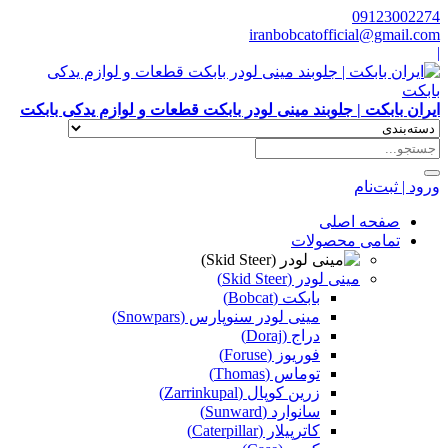
09123002274
iranbobcatofficial@gmail.com
|
ایران بابکت | جلوبند مینی لودر بابکت قطعات و لوازم یدکی بابکت
ورود | ثبت‌نام
صفحه اصلی
تمامی محصولات
مینی لودر (Skid Steer)
بابکت (Bobcat)
مینی لودر سنوپارس (Snowpars)
دراج (Doraj)
فوریوز (Foruse)
توماس (Thomas)
زرین کوپال (Zarrinkupal)
سانوارد (Sunward)
کاترپیلار (Caterpillar)