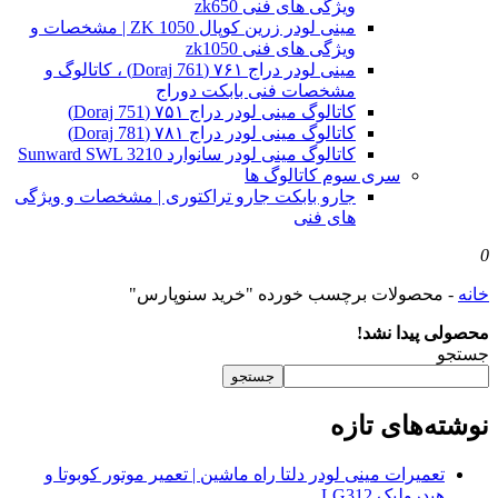
ویژگی های فنی zk650
مینی لودر زرین کوپال ZK 1050 | مشخصات و
ویژگی های فنی zk1050
مینی لودر دراج ۷۶۱ (Doraj 761) ، کاتالوگ و
مشخصات فنی بابکت دوراج
کاتالوگ مینی لودر دراج ۷۵۱ (Doraj 751)
کاتالوگ مینی لودر دراج ۷۸۱ (Doraj 781)
کاتالوگ مینی لودر سانوارد Sunward SWL 3210
سری سوم کاتالوگ ها
جارو بابکت جارو تراکتوری | مشخصات و ویژگی
های فنی
0
خانه
-
محصولات برچسب خورده "خرید سنوپارس"
محصولی پیدا نشد!
جستجو
جستجو
نوشته‌های تازه
تعمیرات مینی لودر دلتا راه ماشین | تعمیر موتور کوبوتا و
هیدرولیک LG312