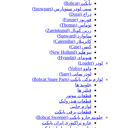
بابکت (Bobcat)
مینی لودر سنوپارس (Snowpars)
دراج (Doraj)
فوریوز (Foruse)
توماس (Thomas)
زرین کوپال (Zarrinkupal)
سانوارد (Sunward)
کاترپیلار (Caterpillar)
کیس (Case)
نیو هلند (New Holland)
هیوندای (Hyundai)
لودر (Loader)
ولوو (Volvo)
لودر سانی (Sany)
لوازم یدکی بابکت (Bobcat Spare Parts)
جلوبند ها
فیلتر ها
قطعات موتور
قطعات هیدرولیک
لوازم جانبی
قطعات برقی بابکت
جلوبند جارو بابکت (Bobcat Sweeper)
جارو تراکتوری ایران بابکت