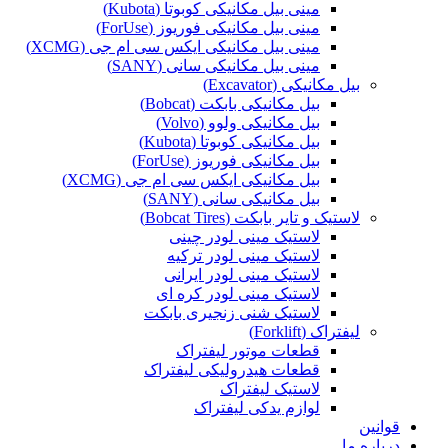
مینی بیل مکانیکی کوبوتا (Kubota)
مینی بیل مکانیکی فوریوز (ForUse)
مینی بیل مکانیکی ایکس سی ام جی (XCMG)
مینی بیل مکانیکی سانی (SANY)
بیل مکانیکی (Excavator)
بیل مکانیکی بابکت (Bobcat)
بیل مکانیکی ولوو (Volvo)
بیل مکانیکی کوبوتا (Kubota)
بیل مکانیکی فوریوز (ForUse)
بیل مکانیکی ایکس سی ام جی (XCMG)
بیل مکانیکی سانی (SANY)
لاستیک و تایر بابکت (Bobcat Tires)
لاستیک مینی لودر چینی
لاستیک مینی لودر ترکیه
لاستیک مینی لودر ایرانی
لاستیک مینی لودر کره ای
لاستیک شنی زنجیری بابکت
لیفتراک (Forklift)
قطعات موتور لیفتراک
قطعات هیدرولیکی لیفتراک
لاستیک لیفتراک
لوازم یدکی لیفتراک
قوانین
درباره ما