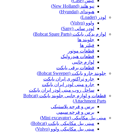
کیس (Case)
نیو هلند (New Holland)
هیوندای (Hyundai)
لودر (Loader)
ولوو (Volvo)
لودر سانی (Sany)
لوازم یدکی بابکت (Bobcat Spare Parts)
جلوبند ها
فیلتر ها
قطعات موتور
قطعات هیدرولیک
لوازم جانبی
قطعات برقی بابکت
جلوبند جارو بابکت (Bobcat Sweeper)
جارو تراکتوری ایران بابکت
جارو مینی لودر ایران بابکت
ساحل روب مینی لودر ایران بابکت
قطعات و لوازم جانبی جلوبند بابکت (Bobcat
Attachment Parts)
برس و فرچه پلاستیکی
برس و فرچه سیمی
مینی بیل مکانیکی (Mini excavator)
مینی بیل مکانیکی بابکت (Bobcat)
مینی بیل مکانیکی ولوو (Volvo)