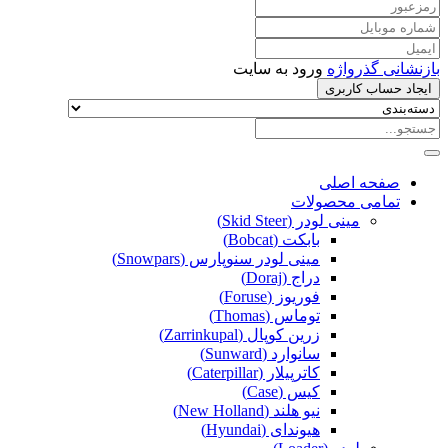
بازنشانی گذرواژه
ورود به سایت
ایجاد حساب کاربری
صفحه اصلی
تمامی محصولات
مینی لودر (Skid Steer)
بابکت (Bobcat)
مینی لودر سنوپارس (Snowpars)
دراج (Doraj)
فوریوز (Foruse)
توماس (Thomas)
زرین کوپال (Zarrinkupal)
سانوارد (Sunward)
کاترپیلار (Caterpillar)
کیس (Case)
نیو هلند (New Holland)
هیوندای (Hyundai)