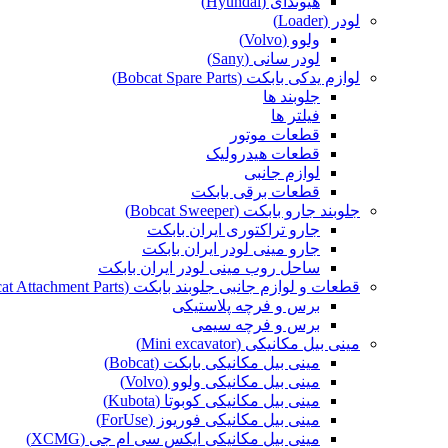
هیوندای (Hyundai)
لودر (Loader)
ولوو (Volvo)
لودر سانی (Sany)
لوازم یدکی بابکت (Bobcat Spare Parts)
جلوبند ها
فیلتر ها
قطعات موتور
قطعات هیدرولیک
لوازم جانبی
قطعات برقی بابکت
جلوبند جارو بابکت (Bobcat Sweeper)
جارو تراکتوری ایران بابکت
جارو مینی لودر ایران بابکت
ساحل روب مینی لودر ایران بابکت
قطعات و لوازم جانبی جلوبند بابکت (Bobcat Attachment Parts)
برس و فرچه پلاستیکی
برس و فرچه سیمی
مینی بیل مکانیکی (Mini excavator)
مینی بیل مکانیکی بابکت (Bobcat)
مینی بیل مکانیکی ولوو (Volvo)
مینی بیل مکانیکی کوبوتا (Kubota)
مینی بیل مکانیکی فوریوز (ForUse)
مینی بیل مکانیکی ایکس سی ام جی (XCMG)