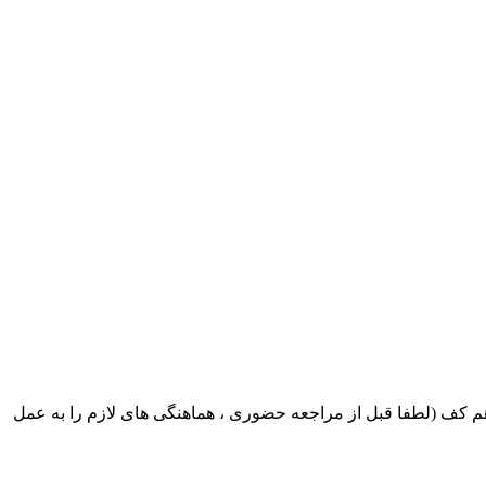
ک ایران بابکت : میدان حر . خ امام خمینی . خیابان کمالی . خیابان اسکندری جنوبی اول خیابان مرتضوی پلاک 8 طبقه هم کف (لطفا قبل از مراجعه حضوری ، هماهنگی های لازم را به عمل