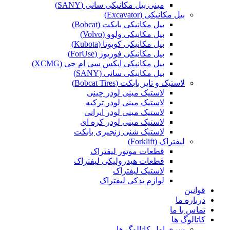
مینی بیل مکانیکی سانی (SANY)
بیل مکانیکی (Excavator)
بیل مکانیکی بابکت (Bobcat)
بیل مکانیکی ولوو (Volvo)
بیل مکانیکی کوبوتا (Kubota)
بیل مکانیکی فوریوز (ForUse)
بیل مکانیکی ایکس سی ام جی (XCMG)
بیل مکانیکی سانی (SANY)
لاستیک و تایر بابکت (Bobcat Tires)
لاستیک مینی لودر چینی
لاستیک مینی لودر ترکیه
لاستیک مینی لودر ایرانی
لاستیک مینی لودر کره ای
لاستیک شنی زنجیری بابکت
لیفتراک (Forklift)
قطعات موتور لیفتراک
قطعات هیدرولیکی لیفتراک
لاستیک لیفتراک
لوازم یدکی لیفتراک
قوانین
درباره ما
تماس با ما
کاتالوگ ها
سری اول کاتالوگ ها