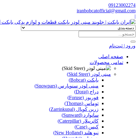
09123002274
iranbobcatofficial@gmail.com
|
ا
ورود | ثبت‌نام
صفحه اصلی
تمامی محصولات
مینی لودر (Skid Steer)
بابکت (Bobcat)
مینی لودر سنوپارس (Snowpars)
دراج (Doraj)
فوریوز (Foruse)
توماس (Thomas)
زرین کوپال (Zarrinkupal)
سانوارد (Sunward)
کاترپیلار (Caterpillar)
کیس (Case)
نیو هلند (New Holland)