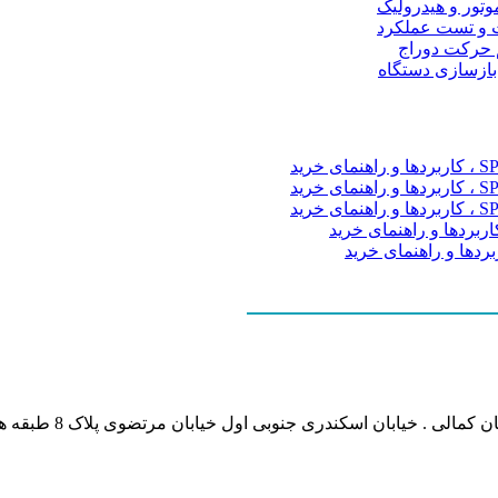
موتور و هیدرولیک
 و تست عملکرد
م حرکت دوراج
 بازسازی دستگاه
نشانی بخش انفورماتی