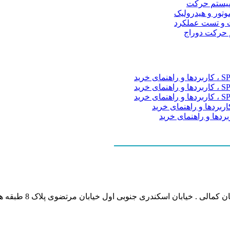
و سیستم حرکت
موتور و هیدرولیک
 و تست عملکرد
م حرکت دوراج
نشانی بخش انفورماتی