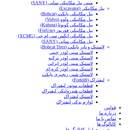
مینی بیل مکانیکی سانی (SANY)
بیل مکانیکی (Excavator)
بیل مکانیکی بابکت (Bobcat)
بیل مکانیکی ولوو (Volvo)
بیل مکانیکی کوبوتا (Kubota)
بیل مکانیکی فوریوز (ForUse)
بیل مکانیکی ایکس سی ام جی (XCMG)
بیل مکانیکی سانی (SANY)
لاستیک و تایر بابکت (Bobcat Tires)
لاستیک مینی لودر چینی
لاستیک مینی لودر ترکیه
لاستیک مینی لودر ایرانی
لاستیک مینی لودر کره ای
لاستیک شنی زنجیری بابکت
لیفتراک (Forklift)
قطعات موتور لیفتراک
قطعات هیدرولیکی لیفتراک
لاستیک لیفتراک
لوازم یدکی لیفتراک
قوانین
درباره ما
تماس با ما
کاتالوگ ها
سری اول کاتالوگ ها