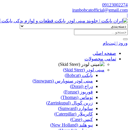
09123002274
iranbobcatofficial@gmail.com
|
ا
ورود | ثبت‌نام
صفحه اصلی
تمامی محصولات
مینی لودر (Skid Steer)
بابکت (Bobcat)
مینی لودر سنوپارس (Snowpars)
دراج (Doraj)
فوریوز (Foruse)
توماس (Thomas)
زرین کوپال (Zarrinkupal)
سانوارد (Sunward)
کاترپیلار (Caterpillar)
کیس (Case)
نیو هلند (New Holland)