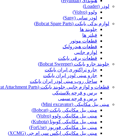
هیوندای (Hyundai)
لودر (Loader)
ولوو (Volvo)
لودر سانی (Sany)
لوازم یدکی بابکت (Bobcat Spare Parts)
جلوبند ها
فیلتر ها
قطعات موتور
قطعات هیدرولیک
لوازم جانبی
قطعات برقی بابکت
جلوبند جارو بابکت (Bobcat Sweeper)
جارو تراکتوری ایران بابکت
جارو مینی لودر ایران بابکت
ساحل روب مینی لودر ایران بابکت
قطعات و لوازم جانبی جلوبند بابکت (Bobcat Attachment Parts)
برس و فرچه پلاستیکی
برس و فرچه سیمی
مینی بیل مکانیکی (Mini excavator)
مینی بیل مکانیکی بابکت (Bobcat)
مینی بیل مکانیکی ولوو (Volvo)
مینی بیل مکانیکی کوبوتا (Kubota)
مینی بیل مکانیکی فوریوز (ForUse)
مینی بیل مکانیکی ایکس سی ام جی (XCMG)