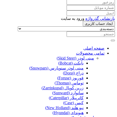
بازنشانی گذرواژه
ورود به سایت
ایجاد حساب کاربری
صفحه اصلی
تمامی محصولات
مینی لودر (Skid Steer)
بابکت (Bobcat)
مینی لودر سنوپارس (Snowpars)
دراج (Doraj)
فوریوز (Foruse)
توماس (Thomas)
زرین کوپال (Zarrinkupal)
سانوارد (Sunward)
کاترپیلار (Caterpillar)
کیس (Case)
نیو هلند (New Holland)
هیوندای (Hyundai)