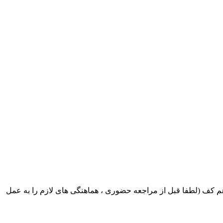
ک ایران بابکت : میدان حر . خ امام خمینی . خیابان کمالی . خیابان اسکندری جنوبی اول خیابان مرتضوی پلاک 8 طبقه هم کف (لطفا قبل از مراجعه حضوری ، هماهنگی های لازم را به عمل