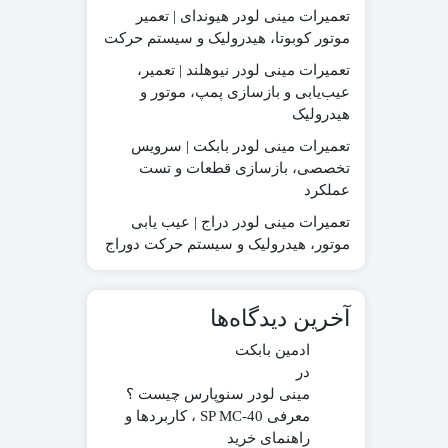
تعمیرات مینی لودر هیوندای | تعمیر
موتور کوبوتا، هیدرولیک و سیستم حرکت
تعمیرات مینی لودر نیوهلند | تعمیر،
عیب‌یابی و بازسازی پمپ، موتور و
در چینی
قطعات موتور لیفتراک
هیدرولیک
در ترکیه
قطعات هیدرولیکی لیفتراک
در ایرانی
لاستیک لیفتراک
تعمیرات مینی لودر بابکت | سرویس
در کره ای
لوازم یدکی لیفتراک
تخصصی، بازسازی قطعات و تست
عملکرد
جیری بابکت
تعمیرات مینی لودر دراج | عیب یابی
موتور، هیدرولیک و سیستم حرکت دوراج
آخرین دیدگاه‌ها
ادمین بابکت
در
مینی لودر سنوپارس چیست ؟
معرفی SP MC-40 ، کاربردها و
راهنمای خرید