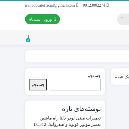
iranbobcatofficial@gmail.com
09123002274
ورود | ثبت‌نام
0
ایران بابکت
برس و فرچه پلاستیکی
جستجو
ک نتیجه
 ایران بابکت
برس و فرچه سیمی
جستجو
 لودر ایران
نوشته‌های تازه
تعمیرات مینی لودر دلتا راه ماشین |
تعمیر موتور کوبوتا و هیدرولیک LG312