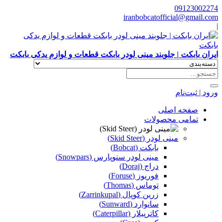
09123002274
iranbobcatofficial@gmail.com
|
ایران بابکت | جلوبند مینی لودر بابکت قطعات و لوازم یدکی بابکت
ورود | ثبت‌نام
صفحه اصلی
تمامی محصولات
مینی لودر (Skid Steer)
بابکت (Bobcat)
مینی لودر سنوپارس (Snowpars)
دراج (Doraj)
فوریوز (Foruse)
توماس (Thomas)
زرین کوپال (Zarrinkupal)
سانوارد (Sunward)
کاترپیلار (Caterpillar)