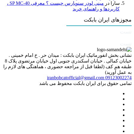
سارا
در
مینی لودر سنوپارس چیست ؟ معرفی SP MC-40 ،
کاربردها و راهنمای خرید
مجوزهای ایران بابکت
تست
تست
نشانی بخش انفورماتیک ایران بابکت : میدان حر . خ امام خمینی .
خیابان کمالی . خیابان اسکندری جنوبی اول خیابان مرتضوی پلاک 8
طبقه هم کف (لطفا قبل از مراجعه حضوری ، هماهنگی های لازم را
به عمل آورید)
iranbobcatofficial@gmail.com
09123002274
تمامی حقوق برای ایران بابکت محفوظ می باشد