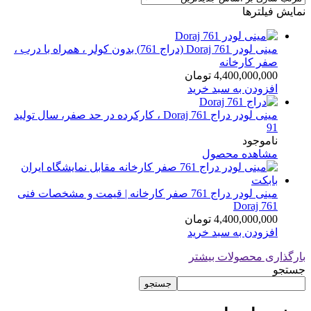
نمایش فیلترها
مینی لودر Doraj 761 (دراج 761) بدون کولر ، همراه با درب ،
صفر کارخانه
4,400,000,000
تومان
افزودن به سبد خرید
مینی لودر دراج Doraj 761 ، کارکرده در حد صفر، سال تولید
91
ناموجود
مشاهده محصول
مینی لودر دراج 761 صفر کارخانه | قیمت و مشخصات فنی
Doraj 761
4,400,000,000
تومان
افزودن به سبد خرید
بارگذاری محصولات بیشتر
جستجو
جستجو