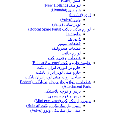
کیس (Case)
نیو هلند (New Holland)
هیوندای (Hyundai)
لودر (Loader)
ولوو (Volvo)
لودر سانی (Sany)
لوازم یدکی بابکت (Bobcat Spare Parts)
جلوبند ها
فیلتر ها
قطعات موتور
قطعات هیدرولیک
لوازم جانبی
قطعات برقی بابکت
جلوبند جارو بابکت (Bobcat Sweeper)
جارو تراکتوری ایران بابکت
جارو مینی لودر ایران بابکت
ساحل روب مینی لودر ایران بابکت
قطعات و لوازم جانبی جلوبند بابکت (Bobcat
Attachment Parts)
برس و فرچه پلاستیکی
برس و فرچه سیمی
مینی بیل مکانیکی (Mini excavator)
مینی بیل مکانیکی بابکت (Bobcat)
مینی بیل مکانیکی ولوو (Volvo)