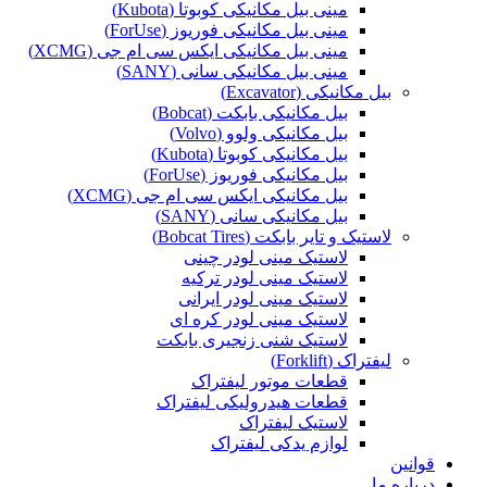
مینی بیل مکانیکی کوبوتا (Kubota)
مینی بیل مکانیکی فوریوز (ForUse)
مینی بیل مکانیکی ایکس سی ام جی (XCMG)
مینی بیل مکانیکی سانی (SANY)
بیل مکانیکی (Excavator)
بیل مکانیکی بابکت (Bobcat)
بیل مکانیکی ولوو (Volvo)
بیل مکانیکی کوبوتا (Kubota)
بیل مکانیکی فوریوز (ForUse)
بیل مکانیکی ایکس سی ام جی (XCMG)
بیل مکانیکی سانی (SANY)
لاستیک و تایر بابکت (Bobcat Tires)
لاستیک مینی لودر چینی
لاستیک مینی لودر ترکیه
لاستیک مینی لودر ایرانی
لاستیک مینی لودر کره ای
لاستیک شنی زنجیری بابکت
لیفتراک (Forklift)
قطعات موتور لیفتراک
قطعات هیدرولیکی لیفتراک
لاستیک لیفتراک
لوازم یدکی لیفتراک
قوانین
درباره ما