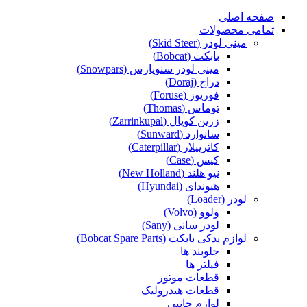
صفحه اصلی
تمامی محصولات
مینی لودر (Skid Steer)
بابکت (Bobcat)
مینی لودر سنوپارس (Snowpars)
دراج (Doraj)
فوریوز (Foruse)
توماس (Thomas)
زرین کوپال (Zarrinkupal)
سانوارد (Sunward)
کاترپیلار (Caterpillar)
کیس (Case)
نیو هلند (New Holland)
هیوندای (Hyundai)
لودر (Loader)
ولوو (Volvo)
لودر سانی (Sany)
لوازم یدکی بابکت (Bobcat Spare Parts)
جلوبند ها
فیلتر ها
قطعات موتور
قطعات هیدرولیک
لوازم جانبی