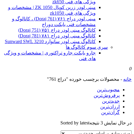
ویژگی های فنی zk650
مینی لودر زرین کوپال ZK 1050 | مشخصات و
ویژگی های فنی zk1050
مینی لودر دراج ۷۶۱ (Doraj 761) ، کاتالوگ و
مشخصات فنی بابکت دوراج
کاتالوگ مینی لودر دراج ۷۵۱ (Doraj 751)
کاتالوگ مینی لودر دراج ۷۸۱ (Doraj 781)
کاتالوگ مینی لودر سانوارد Sunward SWL 3210
سری سوم کاتالوگ ها
جارو بابکت جارو تراکتوری | مشخصات و ویژگی
های فنی
0
خانه
-
محصولات برچسب خورده "دراج 761"
محبوب‌ترین
پرفروش‌ترین
جدیدترین
ارزان‌ترین
گران‌ترین
در حال نمایش 3 نتیجه
Sorted by latest