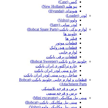
کیس (Case)
نیو هلند (New Holland)
هیوندای (Hyundai)
لودر (Loader)
ولوو (Volvo)
لودر سانی (Sany)
لوازم یدکی بابکت (Bobcat Spare Parts)
جلوبند ها
فیلتر ها
قطعات موتور
قطعات هیدرولیک
لوازم جانبی
قطعات برقی بابکت
جلوبند جارو بابکت (Bobcat Sweeper)
جارو تراکتوری ایران بابکت
جارو مینی لودر ایران بابکت
ساحل روب مینی لودر ایران بابکت
قطعات و لوازم جانبی جلوبند بابکت (Bobcat
Attachment Parts)
برس و فرچه پلاستیکی
برس و فرچه سیمی
مینی بیل مکانیکی (Mini excavator)
مینی بیل مکانیکی بابکت (Bobcat)
مینی بیل مکانیکی ولوو (Volvo)