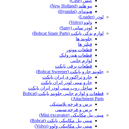
کیس (Case)
نیو هلند (New Holland)
هیوندای (Hyundai)
لودر (Loader)
ولوو (Volvo)
لودر سانی (Sany)
لوازم یدکی بابکت (Bobcat Spare Parts)
جلوبند ها
فیلتر ها
قطعات موتور
قطعات هیدرولیک
لوازم جانبی
قطعات برقی بابکت
جلوبند جارو بابکت (Bobcat Sweeper)
جارو تراکتوری ایران بابکت
جارو مینی لودر ایران بابکت
ساحل روب مینی لودر ایران بابکت
قطعات و لوازم جانبی جلوبند بابکت (Bobcat
Attachment Parts)
برس و فرچه پلاستیکی
برس و فرچه سیمی
مینی بیل مکانیکی (Mini excavator)
مینی بیل مکانیکی بابکت (Bobcat)
مینی بیل مکانیکی ولوو (Volvo)