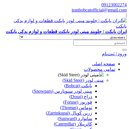
09123002274
iranbobcatofficial@gmail.com
|
ایران بابکت | جلوبند مینی لودر بابکت قطعات و لوازم یدکی بابکت
ورود | ثبت‌نام
صفحه اصلی
تمامی محصولات
مینی لودر (Skid Steer)
بابکت (Bobcat)
مینی لودر سنوپارس (Snowpars)
دراج (Doraj)
فوریوز (Foruse)
توماس (Thomas)
زرین کوپال (Zarrinkupal)
سانوارد (Sunward)
کاترپیلار (Caterpillar)