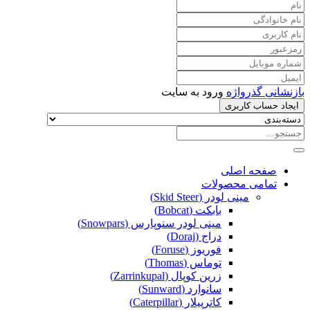
بازنشانی گذرواژه
ورود به سایت
ایجاد حساب کاربری
صفحه اصلی
تمامی محصولات
مینی لودر (Skid Steer)
بابکت (Bobcat)
مینی لودر سنوپارس (Snowpars)
دراج (Doraj)
فوریوز (Foruse)
توماس (Thomas)
زرین کوپال (Zarrinkupal)
سانوارد (Sunward)
کاترپیلار (Caterpillar)