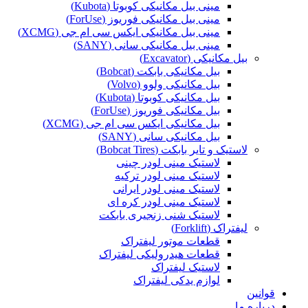
مینی بیل مکانیکی کوبوتا (Kubota)
مینی بیل مکانیکی فوریوز (ForUse)
مینی بیل مکانیکی ایکس سی ام جی (XCMG)
مینی بیل مکانیکی سانی (SANY)
بیل مکانیکی (Excavator)
بیل مکانیکی بابکت (Bobcat)
بیل مکانیکی ولوو (Volvo)
بیل مکانیکی کوبوتا (Kubota)
بیل مکانیکی فوریوز (ForUse)
بیل مکانیکی ایکس سی ام جی (XCMG)
بیل مکانیکی سانی (SANY)
لاستیک و تایر بابکت (Bobcat Tires)
لاستیک مینی لودر چینی
لاستیک مینی لودر ترکیه
لاستیک مینی لودر ایرانی
لاستیک مینی لودر کره ای
لاستیک شنی زنجیری بابکت
لیفتراک (Forklift)
قطعات موتور لیفتراک
قطعات هیدرولیکی لیفتراک
لاستیک لیفتراک
لوازم یدکی لیفتراک
قوانین
درباره ما