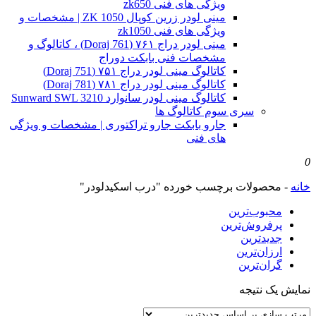
ویژگی های فنی zk650
مینی لودر زرین کوپال ZK 1050 | مشخصات و
ویژگی های فنی zk1050
مینی لودر دراج ۷۶۱ (Doraj 761) ، کاتالوگ و
مشخصات فنی بابکت دوراج
کاتالوگ مینی لودر دراج ۷۵۱ (Doraj 751)
کاتالوگ مینی لودر دراج ۷۸۱ (Doraj 781)
کاتالوگ مینی لودر سانوارد Sunward SWL 3210
سری سوم کاتالوگ ها
جارو بابکت جارو تراکتوری | مشخصات و ویژگی
های فنی
0
خانه
-
محصولات برچسب خورده "درب اسکیدلودر"
محبوب‌ترین
پرفروش‌ترین
جدیدترین
ارزان‌ترین
گران‌ترین
نمایش یک نتیجه