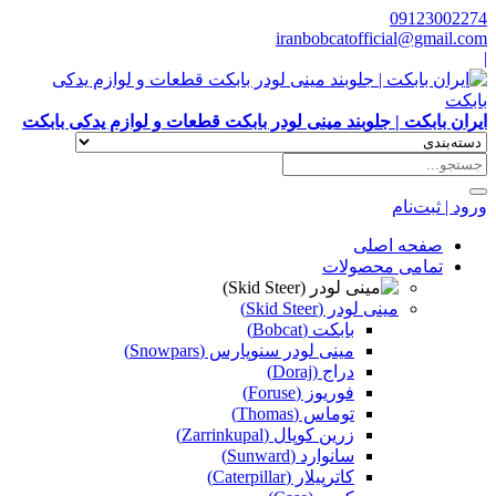
09123002274
iranbobcatofficial@gmail.com
|
ایران بابکت | جلوبند مینی لودر بابکت قطعات و لوازم یدکی بابکت
ورود | ثبت‌نام
صفحه اصلی
تمامی محصولات
مینی لودر (Skid Steer)
بابکت (Bobcat)
مینی لودر سنوپارس (Snowpars)
دراج (Doraj)
فوریوز (Foruse)
توماس (Thomas)
زرین کوپال (Zarrinkupal)
سانوارد (Sunward)
کاترپیلار (Caterpillar)