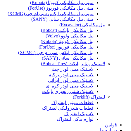
مینی بیل مکانیکی کوبوتا (Kubota)
مینی بیل مکانیکی فوریوز (ForUse)
مینی بیل مکانیکی ایکس سی ام جی (XCMG)
مینی بیل مکانیکی سانی (SANY)
بیل مکانیکی (Excavator)
بیل مکانیکی بابکت (Bobcat)
بیل مکانیکی ولوو (Volvo)
بیل مکانیکی کوبوتا (Kubota)
بیل مکانیکی فوریوز (ForUse)
بیل مکانیکی ایکس سی ام جی (XCMG)
بیل مکانیکی سانی (SANY)
لاستیک و تایر بابکت (Bobcat Tires)
لاستیک مینی لودر چینی
لاستیک مینی لودر ترکیه
لاستیک مینی لودر ایرانی
لاستیک مینی لودر کره ای
لاستیک شنی زنجیری بابکت
لیفتراک (Forklift)
قطعات موتور لیفتراک
قطعات هیدرولیکی لیفتراک
لاستیک لیفتراک
لوازم یدکی لیفتراک
قوانین
درباره ما