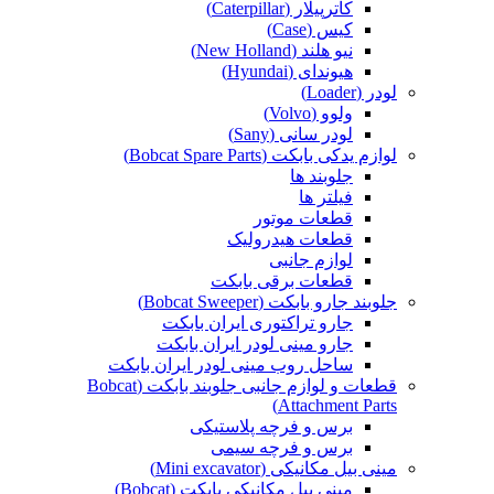
کاترپیلار (Caterpillar)
کیس (Case)
نیو هلند (New Holland)
هیوندای (Hyundai)
لودر (Loader)
ولوو (Volvo)
لودر سانی (Sany)
لوازم یدکی بابکت (Bobcat Spare Parts)
جلوبند ها
فیلتر ها
قطعات موتور
قطعات هیدرولیک
لوازم جانبی
قطعات برقی بابکت
جلوبند جارو بابکت (Bobcat Sweeper)
جارو تراکتوری ایران بابکت
جارو مینی لودر ایران بابکت
ساحل روب مینی لودر ایران بابکت
قطعات و لوازم جانبی جلوبند بابکت (Bobcat
Attachment Parts)
برس و فرچه پلاستیکی
برس و فرچه سیمی
مینی بیل مکانیکی (Mini excavator)
مینی بیل مکانیکی بابکت (Bobcat)