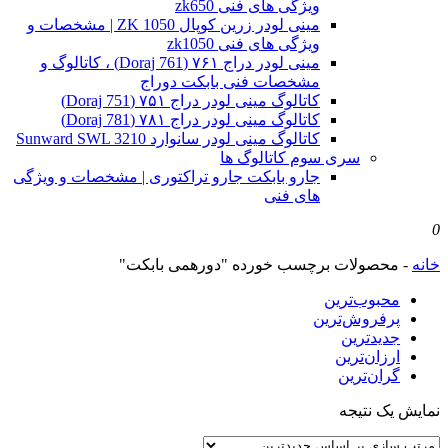
ویژگی های فنی zk650
مینی لودر زرین کوپال ZK 1050 | مشخصات و
ویژگی های فنی zk1050
مینی لودر دراج ۷۶۱ (Doraj 761) ، کاتالوگ و
مشخصات فنی بابکت دوراج
کاتالوگ مینی لودر دراج ۷۵۱ (Doraj 751)
کاتالوگ مینی لودر دراج ۷۸۱ (Doraj 781)
کاتالوگ مینی لودر سانوارد Sunward SWL 3210
سری سوم کاتالوگ ها
جارو بابکت جارو تراکتوری | مشخصات و ویژگی
های فنی
0
خانه
-
محصولات برچسب خورده "دورهمی بابکت"
محبوب‌ترین
پرفروش‌ترین
جدیدترین
ارزان‌ترین
گران‌ترین
نمایش یک نتیجه