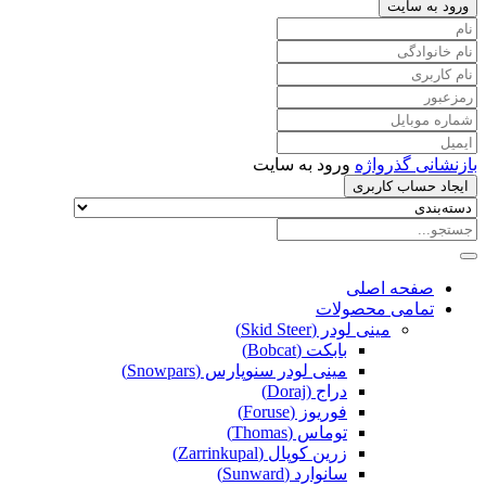
ورود به سایت
بازنشانی گذرواژه
ورود به سایت
ایجاد حساب کاربری
صفحه اصلی
تمامی محصولات
مینی لودر (Skid Steer)
بابکت (Bobcat)
مینی لودر سنوپارس (Snowpars)
دراج (Doraj)
فوریوز (Foruse)
توماس (Thomas)
زرین کوپال (Zarrinkupal)
سانوارد (Sunward)