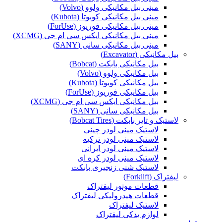
مینی بیل مکانیکی ولوو (Volvo)
مینی بیل مکانیکی کوبوتا (Kubota)
مینی بیل مکانیکی فوریوز (ForUse)
مینی بیل مکانیکی ایکس سی ام جی (XCMG)
مینی بیل مکانیکی سانی (SANY)
بیل مکانیکی (Excavator)
بیل مکانیکی بابکت (Bobcat)
بیل مکانیکی ولوو (Volvo)
بیل مکانیکی کوبوتا (Kubota)
بیل مکانیکی فوریوز (ForUse)
بیل مکانیکی ایکس سی ام جی (XCMG)
بیل مکانیکی سانی (SANY)
لاستیک و تایر بابکت (Bobcat Tires)
لاستیک مینی لودر چینی
لاستیک مینی لودر ترکیه
لاستیک مینی لودر ایرانی
لاستیک مینی لودر کره ای
لاستیک شنی زنجیری بابکت
لیفتراک (Forklift)
قطعات موتور لیفتراک
قطعات هیدرولیکی لیفتراک
لاستیک لیفتراک
لوازم یدکی لیفتراک