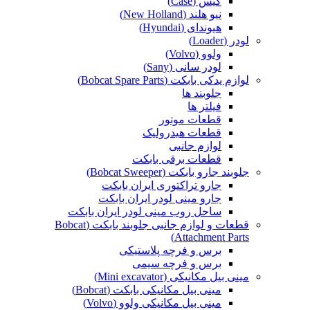
کیس (Case)
نیو هلند (New Holland)
هیوندای (Hyundai)
لودر (Loader)
ولوو (Volvo)
لودر سانی (Sany)
لوازم یدکی بابکت (Bobcat Spare Parts)
جلوبند ها
فیلتر ها
قطعات موتور
قطعات هیدرولیک
لوازم جانبی
قطعات برقی بابکت
جلوبند جارو بابکت (Bobcat Sweeper)
جارو تراکتوری ایران بابکت
جارو مینی لودر ایران بابکت
ساحل روب مینی لودر ایران بابکت
قطعات و لوازم جانبی جلوبند بابکت (Bobcat
Attachment Parts)
برس و فرچه پلاستیکی
برس و فرچه سیمی
مینی بیل مکانیکی (Mini excavator)
مینی بیل مکانیکی بابکت (Bobcat)
مینی بیل مکانیکی ولوو (Volvo)