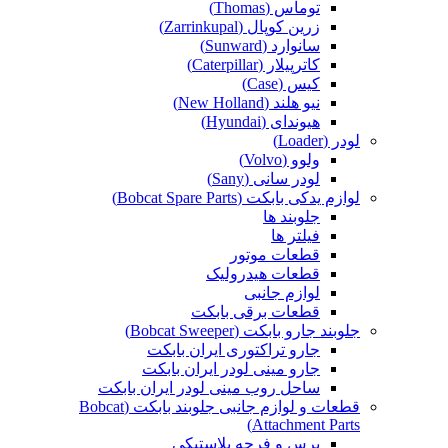
توماس (Thomas)
زرین کوپال (Zarrinkupal)
سانوارد (Sunward)
کاترپیلار (Caterpillar)
کیس (Case)
نیو هلند (New Holland)
هیوندای (Hyundai)
لودر (Loader)
ولوو (Volvo)
لودر سانی (Sany)
لوازم یدکی بابکت (Bobcat Spare Parts)
جلوبند ها
فیلتر ها
قطعات موتور
قطعات هیدرولیک
لوازم جانبی
قطعات برقی بابکت
جلوبند جارو بابکت (Bobcat Sweeper)
جارو تراکتوری ایران بابکت
جارو مینی لودر ایران بابکت
ساحل روب مینی لودر ایران بابکت
قطعات و لوازم جانبی جلوبند بابکت (Bobcat
Attachment Parts)
برس و فرچه پلاستیکی