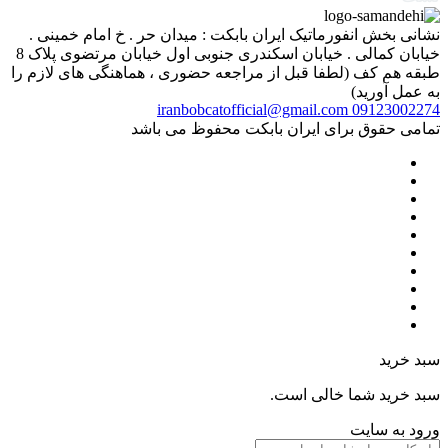
نشانی بخش انفورماتیک ایران بابکت : میدان حر . خ امام خمینی .
خیابان کمالی . خیابان اسکندری جنوبی اول خیابان مرتضوی پلاک 8
طبقه هم کف (لطفا قبل از مراجعه حضوری ، هماهنگی های لازم را
به عمل آورید)
iranbobcatofficial@gmail.com
09123002274
تمامی حقوق برای ایران بابکت محفوظ می باشد
سبد خرید
سبد خرید شما خالی است.
ورود به سایت