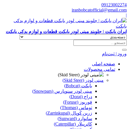
09123002274
iranbobcatofficial@gmail.com
|
ایران بابکت | جلوبند مینی لودر بابکت قطعات و لوازم یدکی بابکت
ورود | ثبت‌نام
صفحه اصلی
تمامی محصولات
مینی لودر (Skid Steer)
بابکت (Bobcat)
مینی لودر سنوپارس (Snowpars)
دراج (Doraj)
فوریوز (Foruse)
توماس (Thomas)
زرین کوپال (Zarrinkupal)
سانوارد (Sunward)
کاترپیلار (Caterpillar)