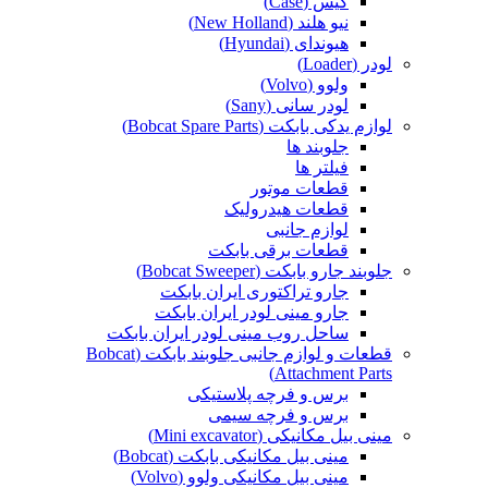
کیس (Case)
نیو هلند (New Holland)
هیوندای (Hyundai)
لودر (Loader)
ولوو (Volvo)
لودر سانی (Sany)
لوازم یدکی بابکت (Bobcat Spare Parts)
جلوبند ها
فیلتر ها
قطعات موتور
قطعات هیدرولیک
لوازم جانبی
قطعات برقی بابکت
جلوبند جارو بابکت (Bobcat Sweeper)
جارو تراکتوری ایران بابکت
جارو مینی لودر ایران بابکت
ساحل روب مینی لودر ایران بابکت
قطعات و لوازم جانبی جلوبند بابکت (Bobcat
Attachment Parts)
برس و فرچه پلاستیکی
برس و فرچه سیمی
مینی بیل مکانیکی (Mini excavator)
مینی بیل مکانیکی بابکت (Bobcat)
مینی بیل مکانیکی ولوو (Volvo)