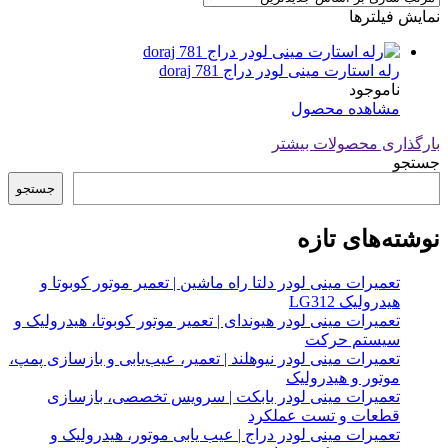
نمایش فیلترها
رله استارت مینی لودر دراج doraj 781
ناموجود
مشاهده محصول
بارگذاری محصولات بیشتر
جستجو
جستجو
نوشته‌های تازه
تعمیرات مینی لودر دلتا راه ماشین | تعمیر موتور کوبوتا و
هیدرولیک LG312
تعمیرات مینی لودر هیوندای | تعمیر موتور کوبوتا، هیدرولیک و
سیستم حرکت
تعمیرات مینی لودر نیوهلند | تعمیر، عیب‌یابی و بازسازی پمپ،
موتور و هیدرولیک
تعمیرات مینی لودر بابکت | سرویس تخصصی، بازسازی
قطعات و تست عملکرد
تعمیرات مینی لودر دراج | عیب یابی موتور، هیدرولیک و