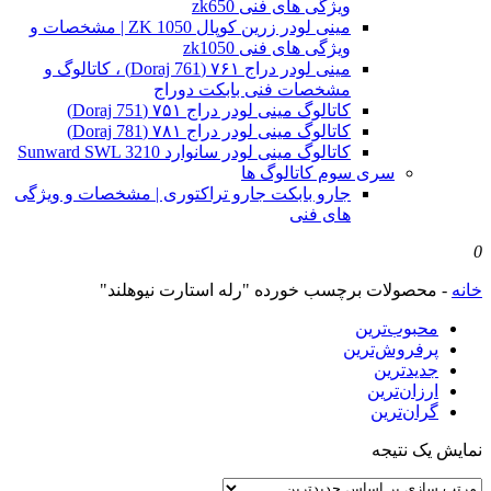
ویژگی های فنی zk650
مینی لودر زرین کوپال ZK 1050 | مشخصات و
ویژگی های فنی zk1050
مینی لودر دراج ۷۶۱ (Doraj 761) ، کاتالوگ و
مشخصات فنی بابکت دوراج
کاتالوگ مینی لودر دراج ۷۵۱ (Doraj 751)
کاتالوگ مینی لودر دراج ۷۸۱ (Doraj 781)
کاتالوگ مینی لودر سانوارد Sunward SWL 3210
سری سوم کاتالوگ ها
جارو بابکت جارو تراکتوری | مشخصات و ویژگی
های فنی
0
خانه
-
محصولات برچسب خورده "رله استارت نیوهلند"
محبوب‌ترین
پرفروش‌ترین
جدیدترین
ارزان‌ترین
گران‌ترین
نمایش یک نتیجه