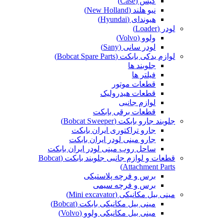
کیس (Case)
نیو هلند (New Holland)
هیوندای (Hyundai)
لودر (Loader)
ولوو (Volvo)
لودر سانی (Sany)
لوازم یدکی بابکت (Bobcat Spare Parts)
جلوبند ها
فیلتر ها
قطعات موتور
قطعات هیدرولیک
لوازم جانبی
قطعات برقی بابکت
جلوبند جارو بابکت (Bobcat Sweeper)
جارو تراکتوری ایران بابکت
جارو مینی لودر ایران بابکت
ساحل روب مینی لودر ایران بابکت
قطعات و لوازم جانبی جلوبند بابکت (Bobcat
Attachment Parts)
برس و فرچه پلاستیکی
برس و فرچه سیمی
مینی بیل مکانیکی (Mini excavator)
مینی بیل مکانیکی بابکت (Bobcat)
مینی بیل مکانیکی ولوو (Volvo)