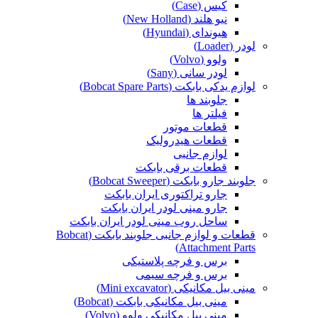
کیس (Case)
نیو هلند (New Holland)
هیوندای (Hyundai)
لودر (Loader)
ولوو (Volvo)
لودر سانی (Sany)
لوازم یدکی بابکت (Bobcat Spare Parts)
جلوبند ها
فیلتر ها
قطعات موتور
قطعات هیدرولیک
لوازم جانبی
قطعات برقی بابکت
جلوبند جارو بابکت (Bobcat Sweeper)
جارو تراکتوری ایران بابکت
جارو مینی لودر ایران بابکت
ساحل روب مینی لودر ایران بابکت
قطعات و لوازم جانبی جلوبند بابکت (Bobcat
Attachment Parts)
برس و فرچه پلاستیکی
برس و فرچه سیمی
مینی بیل مکانیکی (Mini excavator)
مینی بیل مکانیکی بابکت (Bobcat)
مینی بیل مکانیکی ولوو (Volvo)