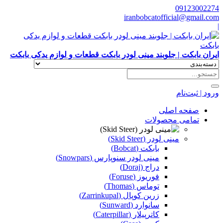
09123002274
iranbobcatofficial@gmail.com
|
ایران بابکت | جلوبند مینی لودر بابکت قطعات و لوازم یدکی بابکت
ورود | ثبت‌نام
صفحه اصلی
تمامی محصولات
مینی لودر (Skid Steer)
بابکت (Bobcat)
مینی لودر سنوپارس (Snowpars)
دراج (Doraj)
فوریوز (Foruse)
توماس (Thomas)
زرین کوپال (Zarrinkupal)
سانوارد (Sunward)
کاترپیلار (Caterpillar)