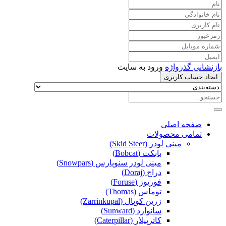
بازنشانی گذرواژه
ورود به سایت
ایجاد حساب کاربری
صفحه اصلی
تمامی محصولات
مینی لودر (Skid Steer)
بابکت (Bobcat)
مینی لودر سنوپارس (Snowpars)
دراج (Doraj)
فوریوز (Foruse)
توماس (Thomas)
زرین کوپال (Zarrinkupal)
سانوارد (Sunward)
کاترپیلار (Caterpillar)