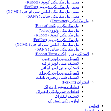
مینی بیل مکانیکی کوبوتا (Kubota)
مینی بیل مکانیکی فوریوز (ForUse)
مینی بیل مکانیکی ایکس سی ام جی (XCMG)
مینی بیل مکانیکی سانی (SANY)
بیل مکانیکی (Excavator)
بیل مکانیکی بابکت (Bobcat)
بیل مکانیکی ولوو (Volvo)
بیل مکانیکی کوبوتا (Kubota)
بیل مکانیکی فوریوز (ForUse)
بیل مکانیکی ایکس سی ام جی (XCMG)
بیل مکانیکی سانی (SANY)
لاستیک و تایر بابکت (Bobcat Tires)
لاستیک مینی لودر چینی
لاستیک مینی لودر ترکیه
لاستیک مینی لودر ایرانی
لاستیک مینی لودر کره ای
لاستیک شنی زنجیری بابکت
لیفتراک (Forklift)
قطعات موتور لیفتراک
قطعات هیدرولیکی لیفتراک
لاستیک لیفتراک
لوازم یدکی لیفتراک
قوانین
درباره ما