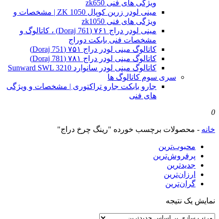
ویژگی های فنی zk650
مینی لودر زرین کوپال ZK 1050 | مشخصات و
ویژگی های فنی zk1050
مینی لودر دراج ۷۶۱ (Doraj 761) ، کاتالوگ و
مشخصات فنی بابکت دوراج
کاتالوگ مینی لودر دراج ۷۵۱ (Doraj 751)
کاتالوگ مینی لودر دراج ۷۸۱ (Doraj 781)
کاتالوگ مینی لودر سانوارد Sunward SWL 3210
سری سوم کاتالوگ ها
جارو بابکت جارو تراکتوری | مشخصات و ویژگی
های فنی
0
خانه
-
محصولات برچسب خورده "رینگ چرخ دراج"
محبوب‌ترین
پرفروش‌ترین
جدیدترین
ارزان‌ترین
گران‌ترین
نمایش یک نتیجه