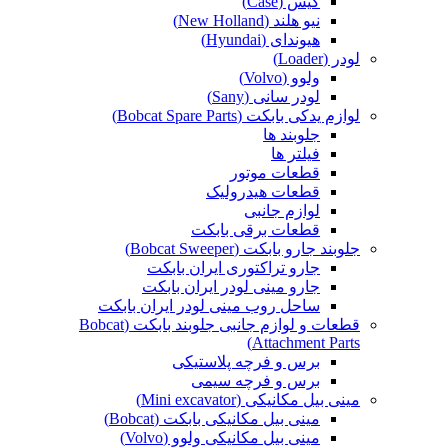
کیس (Case)
نیو هلند (New Holland)
هیوندای (Hyundai)
لودر (Loader)
ولوو (Volvo)
لودر سانی (Sany)
لوازم یدکی بابکت (Bobcat Spare Parts)
جلوبند ها
فیلتر ها
قطعات موتور
قطعات هیدرولیک
لوازم جانبی
قطعات برقی بابکت
جلوبند جارو بابکت (Bobcat Sweeper)
جارو تراکتوری ایران بابکت
جارو مینی لودر ایران بابکت
ساحل روب مینی لودر ایران بابکت
قطعات و لوازم جانبی جلوبند بابکت (Bobcat
Attachment Parts)
برس و فرچه پلاستیکی
برس و فرچه سیمی
مینی بیل مکانیکی (Mini excavator)
مینی بیل مکانیکی بابکت (Bobcat)
مینی بیل مکانیکی ولوو (Volvo)