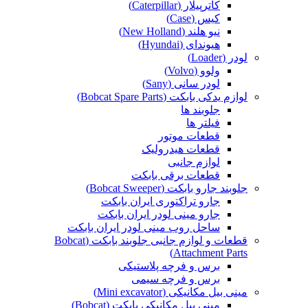
کاترپیلار (Caterpillar)
کیس (Case)
نیو هلند (New Holland)
هیوندای (Hyundai)
لودر (Loader)
ولوو (Volvo)
لودر سانی (Sany)
لوازم یدکی بابکت (Bobcat Spare Parts)
جلوبند ها
فیلتر ها
قطعات موتور
قطعات هیدرولیک
لوازم جانبی
قطعات برقی بابکت
جلوبند جارو بابکت (Bobcat Sweeper)
جارو تراکتوری ایران بابکت
جارو مینی لودر ایران بابکت
ساحل روب مینی لودر ایران بابکت
قطعات و لوازم جانبی جلوبند بابکت (Bobcat
Attachment Parts)
برس و فرچه پلاستیکی
برس و فرچه سیمی
مینی بیل مکانیکی (Mini excavator)
مینی بیل مکانیکی بابکت (Bobcat)