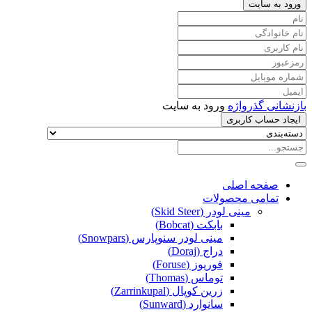
ورود به سایت
بازنشانی گذرواژه
ورود به سایت
ایجاد حساب کاربری
صفحه اصلی
تمامی محصولات
مینی لودر (Skid Steer)
بابکت (Bobcat)
مینی لودر سنوپارس (Snowpars)
دراج (Doraj)
فوریوز (Foruse)
توماس (Thomas)
زرین کوپال (Zarrinkupal)
سانوارد (Sunward)