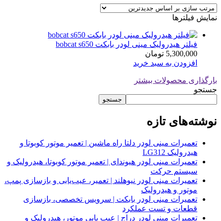
نمایش فیلترها
فیلتر هیدرولیک مینی لودر بابکت bobcat s650
5,300,000
تومان
افزودن به سبد خرید
بارگذاری محصولات بیشتر
جستجو
جستجو
نوشته‌های تازه
تعمیرات مینی لودر دلتا راه ماشین | تعمیر موتور کوبوتا و
هیدرولیک LG312
تعمیرات مینی لودر هیوندای | تعمیر موتور کوبوتا، هیدرولیک و
سیستم حرکت
تعمیرات مینی لودر نیوهلند | تعمیر، عیب‌یابی و بازسازی پمپ،
موتور و هیدرولیک
تعمیرات مینی لودر بابکت | سرویس تخصصی، بازسازی
قطعات و تست عملکرد
تعمیرات مینی لودر دراج | عیب یابی موتور، هیدرولیک و