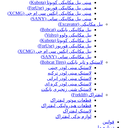
مینی بیل مکانیکی کوبوتا (Kubota)
مینی بیل مکانیکی فوریوز (ForUse)
مینی بیل مکانیکی ایکس سی ام جی (XCMG)
مینی بیل مکانیکی سانی (SANY)
بیل مکانیکی (Excavator)
بیل مکانیکی بابکت (Bobcat)
بیل مکانیکی ولوو (Volvo)
بیل مکانیکی کوبوتا (Kubota)
بیل مکانیکی فوریوز (ForUse)
بیل مکانیکی ایکس سی ام جی (XCMG)
بیل مکانیکی سانی (SANY)
لاستیک و تایر بابکت (Bobcat Tires)
لاستیک مینی لودر چینی
لاستیک مینی لودر ترکیه
لاستیک مینی لودر ایرانی
لاستیک مینی لودر کره ای
لاستیک شنی زنجیری بابکت
لیفتراک (Forklift)
قطعات موتور لیفتراک
قطعات هیدرولیکی لیفتراک
لاستیک لیفتراک
لوازم یدکی لیفتراک
قوانین
درباره ما