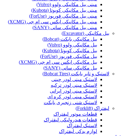
مینی بیل مکانیکی ولوو (Volvo)
مینی بیل مکانیکی کوبوتا (Kubota)
مینی بیل مکانیکی فوریوز (ForUse)
مینی بیل مکانیکی ایکس سی ام جی (XCMG)
مینی بیل مکانیکی سانی (SANY)
بیل مکانیکی (Excavator)
بیل مکانیکی بابکت (Bobcat)
بیل مکانیکی ولوو (Volvo)
بیل مکانیکی کوبوتا (Kubota)
بیل مکانیکی فوریوز (ForUse)
بیل مکانیکی ایکس سی ام جی (XCMG)
بیل مکانیکی سانی (SANY)
لاستیک و تایر بابکت (Bobcat Tires)
لاستیک مینی لودر چینی
لاستیک مینی لودر ترکیه
لاستیک مینی لودر ایرانی
لاستیک مینی لودر کره ای
لاستیک شنی زنجیری بابکت
لیفتراک (Forklift)
قطعات موتور لیفتراک
قطعات هیدرولیکی لیفتراک
لاستیک لیفتراک
لوازم یدکی لیفتراک