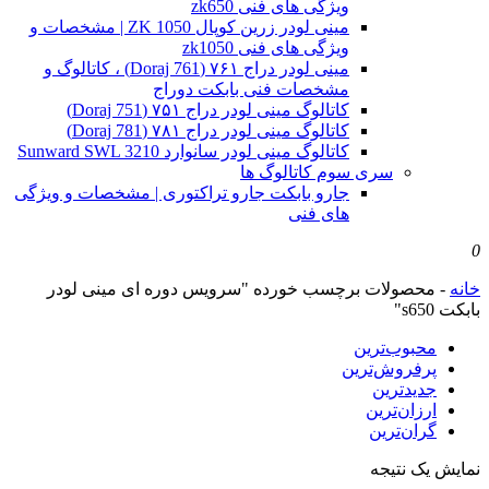
ویژگی های فنی zk650
مینی لودر زرین کوپال ZK 1050 | مشخصات و
ویژگی های فنی zk1050
مینی لودر دراج ۷۶۱ (Doraj 761) ، کاتالوگ و
مشخصات فنی بابکت دوراج
کاتالوگ مینی لودر دراج ۷۵۱ (Doraj 751)
کاتالوگ مینی لودر دراج ۷۸۱ (Doraj 781)
کاتالوگ مینی لودر سانوارد Sunward SWL 3210
سری سوم کاتالوگ ها
جارو بابکت جارو تراکتوری | مشخصات و ویژگی
های فنی
0
خانه
-
محصولات برچسب خورده "سرویس دوره ای مینی لودر
بابکت s650"
محبوب‌ترین
پرفروش‌ترین
جدیدترین
ارزان‌ترین
گران‌ترین
نمایش یک نتیجه