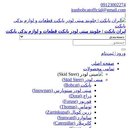
09123002274
iranbobcatofficial@gmail.com
|
ایران بابکت | جلوبند مینی لودر بابکت قطعات و لوازم یدکی بابکت
ورود | ثبت‌نام
صفحه اصلی
تمامی محصولات
مینی لودر (Skid Steer)
بابکت (Bobcat)
مینی لودر سنوپارس (Snowpars)
دراج (Doraj)
فوریوز (Foruse)
توماس (Thomas)
زرین کوپال (Zarrinkupal)
سانوارد (Sunward)
کاترپیلار (Caterpillar)