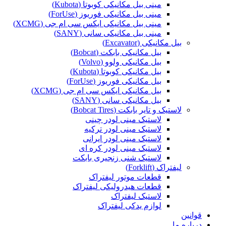
مینی بیل مکانیکی کوبوتا (Kubota)
مینی بیل مکانیکی فوریوز (ForUse)
مینی بیل مکانیکی ایکس سی ام جی (XCMG)
مینی بیل مکانیکی سانی (SANY)
بیل مکانیکی (Excavator)
بیل مکانیکی بابکت (Bobcat)
بیل مکانیکی ولوو (Volvo)
بیل مکانیکی کوبوتا (Kubota)
بیل مکانیکی فوریوز (ForUse)
بیل مکانیکی ایکس سی ام جی (XCMG)
بیل مکانیکی سانی (SANY)
لاستیک و تایر بابکت (Bobcat Tires)
لاستیک مینی لودر چینی
لاستیک مینی لودر ترکیه
لاستیک مینی لودر ایرانی
لاستیک مینی لودر کره ای
لاستیک شنی زنجیری بابکت
لیفتراک (Forklift)
قطعات موتور لیفتراک
قطعات هیدرولیکی لیفتراک
لاستیک لیفتراک
لوازم یدکی لیفتراک
قوانین
درباره ما