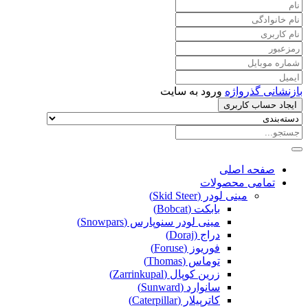
بازنشانی گذرواژه
ورود به سایت
ایجاد حساب کاربری
صفحه اصلی
تمامی محصولات
مینی لودر (Skid Steer)
بابکت (Bobcat)
مینی لودر سنوپارس (Snowpars)
دراج (Doraj)
فوریوز (Foruse)
توماس (Thomas)
زرین کوپال (Zarrinkupal)
سانوارد (Sunward)
کاترپیلار (Caterpillar)