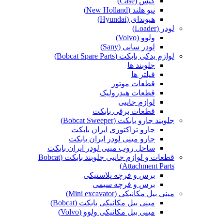
کیس (Case)
نیو هلند (New Holland)
هیوندای (Hyundai)
لودر (Loader)
ولوو (Volvo)
لودر سانی (Sany)
لوازم یدکی بابکت (Bobcat Spare Parts)
جلوبند ها
فیلتر ها
قطعات موتور
قطعات هیدرولیک
لوازم جانبی
قطعات برقی بابکت
جلوبند جارو بابکت (Bobcat Sweeper)
جارو تراکتوری ایران بابکت
جارو مینی لودر ایران بابکت
ساحل روب مینی لودر ایران بابکت
قطعات و لوازم جانبی جلوبند بابکت (Bobcat
Attachment Parts)
برس و فرچه پلاستیکی
برس و فرچه سیمی
مینی بیل مکانیکی (Mini excavator)
مینی بیل مکانیکی بابکت (Bobcat)
مینی بیل مکانیکی ولوو (Volvo)