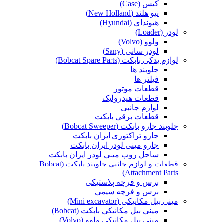
کیس (Case)
نیو هلند (New Holland)
هیوندای (Hyundai)
لودر (Loader)
ولوو (Volvo)
لودر سانی (Sany)
لوازم یدکی بابکت (Bobcat Spare Parts)
جلوبند ها
فیلتر ها
قطعات موتور
قطعات هیدرولیک
لوازم جانبی
قطعات برقی بابکت
جلوبند جارو بابکت (Bobcat Sweeper)
جارو تراکتوری ایران بابکت
جارو مینی لودر ایران بابکت
ساحل روب مینی لودر ایران بابکت
قطعات و لوازم جانبی جلوبند بابکت (Bobcat
Attachment Parts)
برس و فرچه پلاستیکی
برس و فرچه سیمی
مینی بیل مکانیکی (Mini excavator)
مینی بیل مکانیکی بابکت (Bobcat)
مینی بیل مکانیکی ولوو (Volvo)