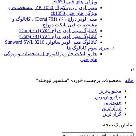
ویژگی های فنی zk650
مینی لودر زرین کوپال ZK 1050 | مشخصات و
ویژگی های فنی zk1050
مینی لودر دراج ۷۶۱ (Doraj 761) ، کاتالوگ و
مشخصات فنی بابکت دوراج
کاتالوگ مینی لودر دراج ۷۵۱ (Doraj 751)
کاتالوگ مینی لودر دراج ۷۸۱ (Doraj 781)
کاتالوگ مینی لودر سانوارد Sunward SWL 3210
سری سوم کاتالوگ ها
جارو بابکت جارو تراکتوری | مشخصات و ویژگی
های فنی
0
خانه
-
محصولات برچسب خورده "سنسور نیوهلند"
محبوب‌ترین
پرفروش‌ترین
جدیدترین
ارزان‌ترین
گران‌ترین
نمایش یک نتیجه