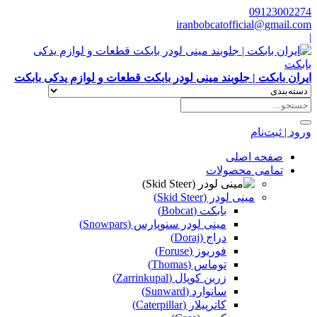
09123002274
iranbobcatofficial@gmail.com
|
ایران بابکت | جلوبند مینی لودر بابکت قطعات و لوازم یدکی بابکت
ورود | ثبت‌نام
صفحه اصلی
تمامی محصولات
مینی لودر (Skid Steer)
بابکت (Bobcat)
مینی لودر سنوپارس (Snowpars)
دراج (Doraj)
فوریوز (Foruse)
توماس (Thomas)
زرین کوپال (Zarrinkupal)
سانوارد (Sunward)
کاترپیلار (Caterpillar)