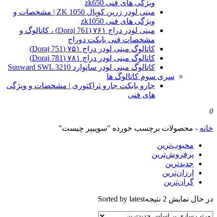
ویژگی های فنی zk650
مینی لودر زرین کوپال ZK 1050 | مشخصات و
ویژگی های فنی zk1050
مینی لودر دراج ۷۶۱ (Doraj 761) ، کاتالوگ و
مشخصات فنی بابکت دوراج
کاتالوگ مینی لودر دراج ۷۵۱ (Doraj 751)
کاتالوگ مینی لودر دراج ۷۸۱ (Doraj 781)
کاتالوگ مینی لودر سانوارد Sunward SWL 3210
سری سوم کاتالوگ ها
جارو بابکت جارو تراکتوری | مشخصات و ویژگی
های فنی
0
خانه
-
محصولات برچسب خورده "سوییپر چیست"
محبوب‌ترین
پرفروش‌ترین
جدیدترین
ارزان‌ترین
گران‌ترین
در حال نمایش 2 نتیجه
Sorted by latest