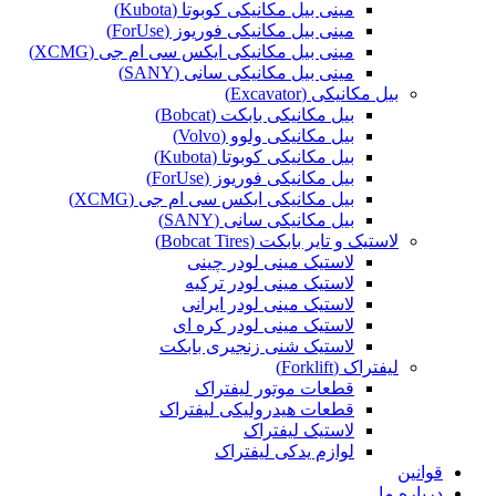
مینی بیل مکانیکی کوبوتا (Kubota)
مینی بیل مکانیکی فوریوز (ForUse)
مینی بیل مکانیکی ایکس سی ام جی (XCMG)
مینی بیل مکانیکی سانی (SANY)
بیل مکانیکی (Excavator)
بیل مکانیکی بابکت (Bobcat)
بیل مکانیکی ولوو (Volvo)
بیل مکانیکی کوبوتا (Kubota)
بیل مکانیکی فوریوز (ForUse)
بیل مکانیکی ایکس سی ام جی (XCMG)
بیل مکانیکی سانی (SANY)
لاستیک و تایر بابکت (Bobcat Tires)
لاستیک مینی لودر چینی
لاستیک مینی لودر ترکیه
لاستیک مینی لودر ایرانی
لاستیک مینی لودر کره ای
لاستیک شنی زنجیری بابکت
لیفتراک (Forklift)
قطعات موتور لیفتراک
قطعات هیدرولیکی لیفتراک
لاستیک لیفتراک
لوازم یدکی لیفتراک
قوانین
درباره ما