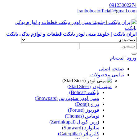
09123002274
iranbobcatofficial@gmail.com
|
ایران بابکت | جلوبند مینی لودر بابکت قطعات و لوازم یدکی بابکت
ورود | ثبت‌نام
صفحه اصلی
تمامی محصولات
مینی لودر (Skid Steer)
بابکت (Bobcat)
مینی لودر سنوپارس (Snowpars)
دراج (Doraj)
فوریوز (Foruse)
توماس (Thomas)
زرین کوپال (Zarrinkupal)
سانوارد (Sunward)
کاترپیلار (Caterpillar)