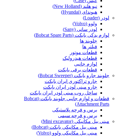
کیس (Case)
نیو هلند (New Holland)
هیوندای (Hyundai)
لودر (Loader)
ولوو (Volvo)
لودر سانی (Sany)
لوازم یدکی بابکت (Bobcat Spare Parts)
جلوبند ها
فیلتر ها
قطعات موتور
قطعات هیدرولیک
لوازم جانبی
قطعات برقی بابکت
جلوبند جارو بابکت (Bobcat Sweeper)
جارو تراکتوری ایران بابکت
جارو مینی لودر ایران بابکت
ساحل روب مینی لودر ایران بابکت
قطعات و لوازم جانبی جلوبند بابکت (Bobcat
Attachment Parts)
برس و فرچه پلاستیکی
برس و فرچه سیمی
مینی بیل مکانیکی (Mini excavator)
مینی بیل مکانیکی بابکت (Bobcat)
مینی بیل مکانیکی ولوو (Volvo)