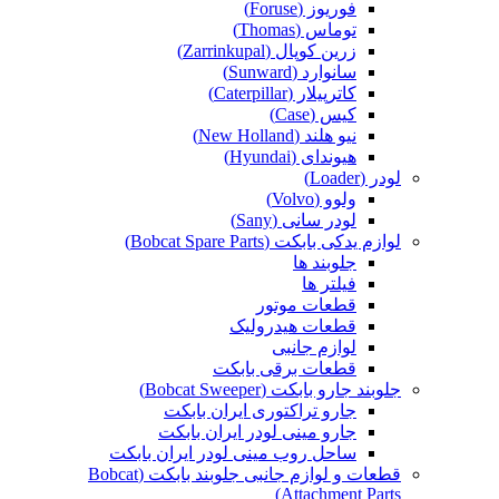
فوریوز (Foruse)
توماس (Thomas)
زرین کوپال (Zarrinkupal)
سانوارد (Sunward)
کاترپیلار (Caterpillar)
کیس (Case)
نیو هلند (New Holland)
هیوندای (Hyundai)
لودر (Loader)
ولوو (Volvo)
لودر سانی (Sany)
لوازم یدکی بابکت (Bobcat Spare Parts)
جلوبند ها
فیلتر ها
قطعات موتور
قطعات هیدرولیک
لوازم جانبی
قطعات برقی بابکت
جلوبند جارو بابکت (Bobcat Sweeper)
جارو تراکتوری ایران بابکت
جارو مینی لودر ایران بابکت
ساحل روب مینی لودر ایران بابکت
قطعات و لوازم جانبی جلوبند بابکت (Bobcat
Attachment Parts)