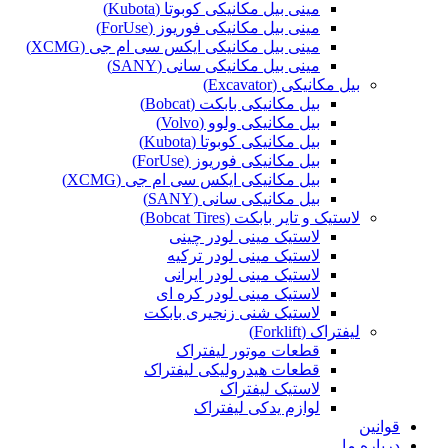
مینی بیل مکانیکی کوبوتا (Kubota)
مینی بیل مکانیکی فوریوز (ForUse)
مینی بیل مکانیکی ایکس سی ام جی (XCMG)
مینی بیل مکانیکی سانی (SANY)
بیل مکانیکی (Excavator)
بیل مکانیکی بابکت (Bobcat)
بیل مکانیکی ولوو (Volvo)
بیل مکانیکی کوبوتا (Kubota)
بیل مکانیکی فوریوز (ForUse)
بیل مکانیکی ایکس سی ام جی (XCMG)
بیل مکانیکی سانی (SANY)
لاستیک و تایر بابکت (Bobcat Tires)
لاستیک مینی لودر چینی
لاستیک مینی لودر ترکیه
لاستیک مینی لودر ایرانی
لاستیک مینی لودر کره ای
لاستیک شنی زنجیری بابکت
لیفتراک (Forklift)
قطعات موتور لیفتراک
قطعات هیدرولیکی لیفتراک
لاستیک لیفتراک
لوازم یدکی لیفتراک
قوانین
درباره ما