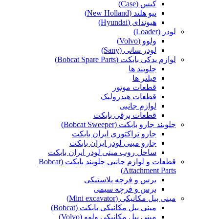
کیس (Case)
نیو هلند (New Holland)
هیوندای (Hyundai)
لودر (Loader)
ولوو (Volvo)
لودر سانی (Sany)
لوازم یدکی بابکت (Bobcat Spare Parts)
جلوبند ها
فیلتر ها
قطعات موتور
قطعات هیدرولیک
لوازم جانبی
قطعات برقی بابکت
جلوبند جارو بابکت (Bobcat Sweeper)
جارو تراکتوری ایران بابکت
جارو مینی لودر ایران بابکت
ساحل روب مینی لودر ایران بابکت
قطعات و لوازم جانبی جلوبند بابکت (Bobcat
Attachment Parts)
برس و فرچه پلاستیکی
برس و فرچه سیمی
مینی بیل مکانیکی (Mini excavator)
مینی بیل مکانیکی بابکت (Bobcat)
مینی بیل مکانیکی ولوو (Volvo)