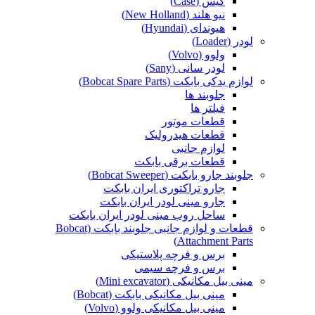
کیس (Case)
نیو هلند (New Holland)
هیوندای (Hyundai)
لودر (Loader)
ولوو (Volvo)
لودر سانی (Sany)
لوازم یدکی بابکت (Bobcat Spare Parts)
جلوبند ها
فیلتر ها
قطعات موتور
قطعات هیدرولیک
لوازم جانبی
قطعات برقی بابکت
جلوبند جارو بابکت (Bobcat Sweeper)
جارو تراکتوری ایران بابکت
جارو مینی لودر ایران بابکت
ساحل روب مینی لودر ایران بابکت
قطعات و لوازم جانبی جلوبند بابکت (Bobcat
Attachment Parts)
برس و فرچه پلاستیکی
برس و فرچه سیمی
مینی بیل مکانیکی (Mini excavator)
مینی بیل مکانیکی بابکت (Bobcat)
مینی بیل مکانیکی ولوو (Volvo)