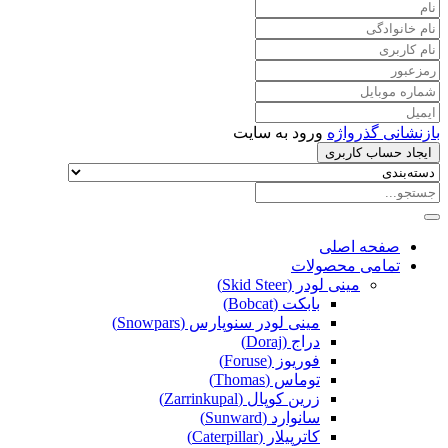
بازنشانی گذرواژه
ورود به سایت
ایجاد حساب کاربری
صفحه اصلی
تمامی محصولات
مینی لودر (Skid Steer)
بابکت (Bobcat)
مینی لودر سنوپارس (Snowpars)
دراج (Doraj)
فوریوز (Foruse)
توماس (Thomas)
زرین کوپال (Zarrinkupal)
سانوارد (Sunward)
کاترپیلار (Caterpillar)