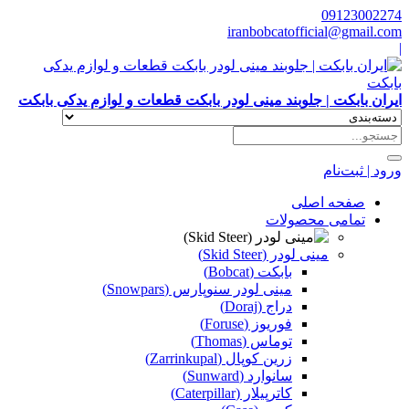
09123002274
iranbobcatofficial@gmail.com
|
ایران بابکت | جلوبند مینی لودر بابکت قطعات و لوازم یدکی بابکت
ورود | ثبت‌نام
صفحه اصلی
تمامی محصولات
مینی لودر (Skid Steer)
بابکت (Bobcat)
مینی لودر سنوپارس (Snowpars)
دراج (Doraj)
فوریوز (Foruse)
توماس (Thomas)
زرین کوپال (Zarrinkupal)
سانوارد (Sunward)
کاترپیلار (Caterpillar)