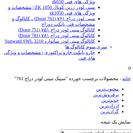
ویژگی های فنی zk650
مینی لودر زرین کوپال ZK 1050 | مشخصات و
ویژگی های فنی zk1050
مینی لودر دراج ۷۶۱ (Doraj 761) ، کاتالوگ و
مشخصات فنی بابکت دوراج
کاتالوگ مینی لودر دراج ۷۵۱ (Doraj 751)
کاتالوگ مینی لودر دراج ۷۸۱ (Doraj 781)
کاتالوگ مینی لودر سانوارد Sunward SWL 3210
سری سوم کاتالوگ ها
جارو بابکت جارو تراکتوری | مشخصات و ویژگی
های فنی
0
خانه
-
محصولات برچسب خورده "سیبک مینی لودر دراج 761"
محبوب‌ترین
پرفروش‌ترین
جدیدترین
ارزان‌ترین
گران‌ترین
نمایش یک نتیجه