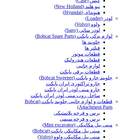
کیس (Case)
نیو هلند (New Holland)
هیوندای (Hyundai)
لودر (Loader)
ولوو (Volvo)
لودر سانی (Sany)
لوازم یدکی بابکت (Bobcat Spare Parts)
جلوبند ها
فیلتر ها
قطعات موتور
قطعات هیدرولیک
لوازم جانبی
قطعات برقی بابکت
جلوبند جارو بابکت (Bobcat Sweeper)
جارو تراکتوری ایران بابکت
جارو مینی لودر ایران بابکت
ساحل روب مینی لودر ایران بابکت
قطعات و لوازم جانبی جلوبند بابکت (Bobcat
Attachment Parts)
برس و فرچه پلاستیکی
برس و فرچه سیمی
مینی بیل مکانیکی (Mini excavator)
مینی بیل مکانیکی بابکت (Bobcat)
مینی بیل مکانیکی ولوو (Volvo)