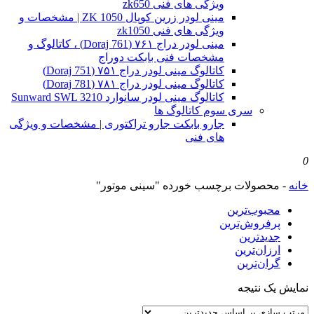
ویژگی های فنی zk650
مینی لودر زرین کوپال ZK 1050 | مشخصات و
ویژگی های فنی zk1050
مینی لودر دراج ۷۶۱ (Doraj 761) ، کاتالوگ و
مشخصات فنی بابکت دوراج
کاتالوگ مینی لودر دراج ۷۵۱ (Doraj 751)
کاتالوگ مینی لودر دراج ۷۸۱ (Doraj 781)
کاتالوگ مینی لودر سانوارد Sunward SWL 3210
سری سوم کاتالوگ ها
جارو بابکت جارو تراکتوری | مشخصات و ویژگی
های فنی
0
خانه
-
محصولات برچسب خورده "سینی موتور"
محبوب‌ترین
پرفروش‌ترین
جدیدترین
ارزان‌ترین
گران‌ترین
نمایش یک نتیجه