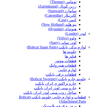
توماس (Thomas)
زرین کوپال (Zarrinkupal)
سانوارد (Sunward)
کاترپیلار (Caterpillar)
کیس (Case)
نیو هلند (New Holland)
هیوندای (Hyundai)
لودر (Loader)
ولوو (Volvo)
لودر سانی (Sany)
لوازم یدکی بابکت (Bobcat Spare Parts)
جلوبند ها
فیلتر ها
قطعات موتور
قطعات هیدرولیک
لوازم جانبی
قطعات برقی بابکت
جلوبند جارو بابکت (Bobcat Sweeper)
جارو تراکتوری ایران بابکت
جارو مینی لودر ایران بابکت
ساحل روب مینی لودر ایران بابکت
قطعات و لوازم جانبی جلوبند بابکت (Bobcat
Attachment Parts)
برس و فرچه پلاستیکی