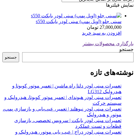
نمایش فیلترها
سینی جلو (اویل پمپ) مینی لودر بابکت s550
27,000,000
تومان
افزودن به سبد خرید
بارگذاری محصولات بیشتر
جستجو
جستجو
نوشته‌های تازه
تعمیرات مینی لودر دلتا راه ماشین | تعمیر موتور کوبوتا و
هیدرولیک LG312
تعمیرات مینی لودر هیوندای | تعمیر موتور کوبوتا، هیدرولیک و
سیستم حرکت
تعمیرات مینی لودر نیوهلند | تعمیر، عیب‌یابی و بازسازی پمپ،
موتور و هیدرولیک
تعمیرات مینی لودر بابکت | سرویس تخصصی، بازسازی
قطعات و تست عملکرد
تعمیرات مینی لودر دراج | عیب یابی موتور، هیدرولیک و