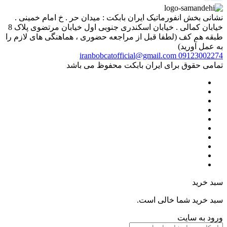
نشانی بخش انفورماتیک ایران بابکت : میدان حر . خ امام خمینی .
خیابان کمالی . خیابان اسکندری جنوبی اول خیابان مرتضوی پلاک 8
طبقه هم کف (لطفا قبل از مراجعه حضوری ، هماهنگی های لازم را
به عمل آورید)
iranbobcatofficial@gmail.com
09123002274
تمامی حقوق برای ایران بابکت محفوظ می باشد
سبد خرید
سبد خرید شما خالی است.
ورود به سایت