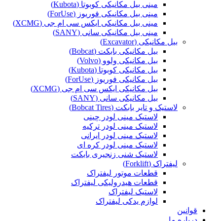
مینی بیل مکانیکی کوبوتا (Kubota)
مینی بیل مکانیکی فوریوز (ForUse)
مینی بیل مکانیکی ایکس سی ام جی (XCMG)
مینی بیل مکانیکی سانی (SANY)
بیل مکانیکی (Excavator)
بیل مکانیکی بابکت (Bobcat)
بیل مکانیکی ولوو (Volvo)
بیل مکانیکی کوبوتا (Kubota)
بیل مکانیکی فوریوز (ForUse)
بیل مکانیکی ایکس سی ام جی (XCMG)
بیل مکانیکی سانی (SANY)
لاستیک و تایر بابکت (Bobcat Tires)
لاستیک مینی لودر چینی
لاستیک مینی لودر ترکیه
لاستیک مینی لودر ایرانی
لاستیک مینی لودر کره ای
لاستیک شنی زنجیری بابکت
لیفتراک (Forklift)
قطعات موتور لیفتراک
قطعات هیدرولیکی لیفتراک
لاستیک لیفتراک
لوازم یدکی لیفتراک
قوانین
درباره ما