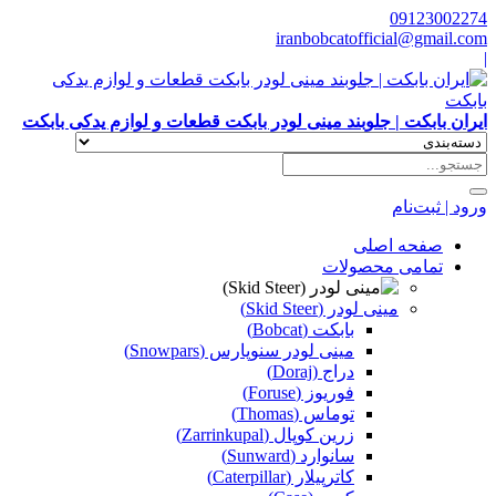
09123002274
iranbobcatofficial@gmail.com
|
ایران بابکت | جلوبند مینی لودر بابکت قطعات و لوازم یدکی بابکت
ورود | ثبت‌نام
صفحه اصلی
تمامی محصولات
مینی لودر (Skid Steer)
بابکت (Bobcat)
مینی لودر سنوپارس (Snowpars)
دراج (Doraj)
فوریوز (Foruse)
توماس (Thomas)
زرین کوپال (Zarrinkupal)
سانوارد (Sunward)
کاترپیلار (Caterpillar)