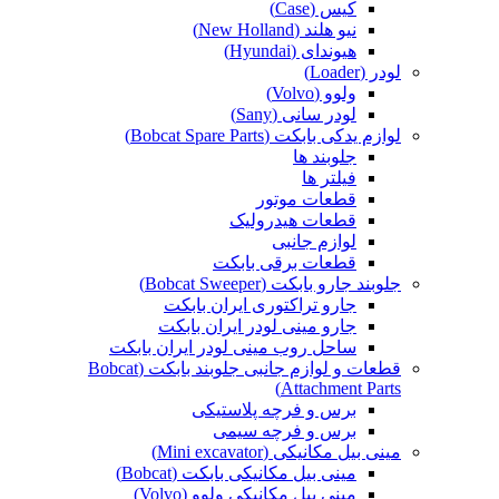
کیس (Case)
نیو هلند (New Holland)
هیوندای (Hyundai)
لودر (Loader)
ولوو (Volvo)
لودر سانی (Sany)
لوازم یدکی بابکت (Bobcat Spare Parts)
جلوبند ها
فیلتر ها
قطعات موتور
قطعات هیدرولیک
لوازم جانبی
قطعات برقی بابکت
جلوبند جارو بابکت (Bobcat Sweeper)
جارو تراکتوری ایران بابکت
جارو مینی لودر ایران بابکت
ساحل روب مینی لودر ایران بابکت
قطعات و لوازم جانبی جلوبند بابکت (Bobcat
Attachment Parts)
برس و فرچه پلاستیکی
برس و فرچه سیمی
مینی بیل مکانیکی (Mini excavator)
مینی بیل مکانیکی بابکت (Bobcat)
مینی بیل مکانیکی ولوو (Volvo)