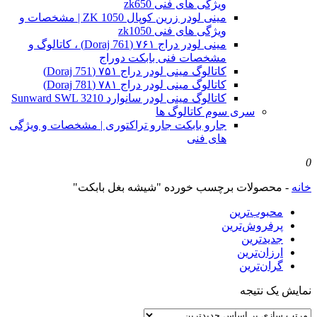
ویژگی های فنی zk650
مینی لودر زرین کوپال ZK 1050 | مشخصات و
ویژگی های فنی zk1050
مینی لودر دراج ۷۶۱ (Doraj 761) ، کاتالوگ و
مشخصات فنی بابکت دوراج
کاتالوگ مینی لودر دراج ۷۵۱ (Doraj 751)
کاتالوگ مینی لودر دراج ۷۸۱ (Doraj 781)
کاتالوگ مینی لودر سانوارد Sunward SWL 3210
سری سوم کاتالوگ ها
جارو بابکت جارو تراکتوری | مشخصات و ویژگی
های فنی
0
خانه
-
محصولات برچسب خورده "شیشه بغل بابکت"
محبوب‌ترین
پرفروش‌ترین
جدیدترین
ارزان‌ترین
گران‌ترین
نمایش یک نتیجه