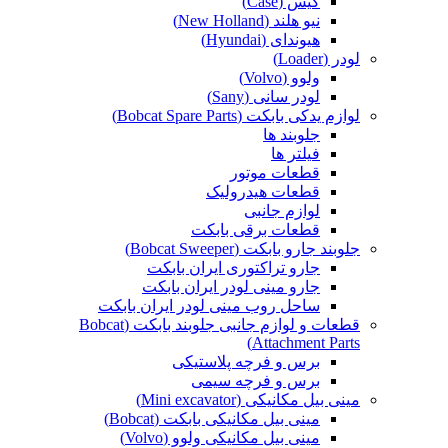
کیس (Case)
نیو هلند (New Holland)
هیوندای (Hyundai)
لودر (Loader)
ولوو (Volvo)
لودر سانی (Sany)
لوازم یدکی بابکت (Bobcat Spare Parts)
جلوبند ها
فیلتر ها
قطعات موتور
قطعات هیدرولیک
لوازم جانبی
قطعات برقی بابکت
جلوبند جارو بابکت (Bobcat Sweeper)
جارو تراکتوری ایران بابکت
جارو مینی لودر ایران بابکت
ساحل روب مینی لودر ایران بابکت
قطعات و لوازم جانبی جلوبند بابکت (Bobcat
Attachment Parts)
برس و فرچه پلاستیکی
برس و فرچه سیمی
مینی بیل مکانیکی (Mini excavator)
مینی بیل مکانیکی بابکت (Bobcat)
مینی بیل مکانیکی ولوو (Volvo)