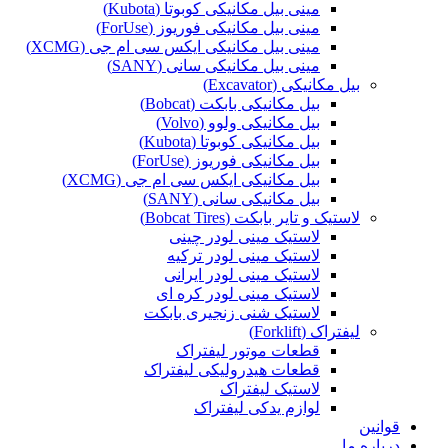
مینی بیل مکانیکی کوبوتا (Kubota)
مینی بیل مکانیکی فوریوز (ForUse)
مینی بیل مکانیکی ایکس سی ام جی (XCMG)
مینی بیل مکانیکی سانی (SANY)
بیل مکانیکی (Excavator)
بیل مکانیکی بابکت (Bobcat)
بیل مکانیکی ولوو (Volvo)
بیل مکانیکی کوبوتا (Kubota)
بیل مکانیکی فوریوز (ForUse)
بیل مکانیکی ایکس سی ام جی (XCMG)
بیل مکانیکی سانی (SANY)
لاستیک و تایر بابکت (Bobcat Tires)
لاستیک مینی لودر چینی
لاستیک مینی لودر ترکیه
لاستیک مینی لودر ایرانی
لاستیک مینی لودر کره ای
لاستیک شنی زنجیری بابکت
لیفتراک (Forklift)
قطعات موتور لیفتراک
قطعات هیدرولیکی لیفتراک
لاستیک لیفتراک
لوازم یدکی لیفتراک
قوانین
درباره ما