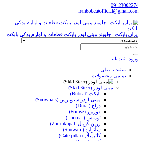
09123002274
iranbobcatofficial@gmail.com
|
ایران بابکت | جلوبند مینی لودر بابکت قطعات و لوازم یدکی بابکت
ورود | ثبت‌نام
صفحه اصلی
تمامی محصولات
مینی لودر (Skid Steer)
بابکت (Bobcat)
مینی لودر سنوپارس (Snowpars)
دراج (Doraj)
فوریوز (Foruse)
توماس (Thomas)
زرین کوپال (Zarrinkupal)
سانوارد (Sunward)
کاترپیلار (Caterpillar)