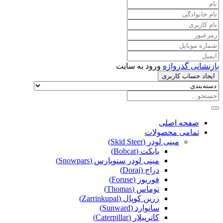
بازنشانی گذرواژه
ورود به سایت
ایجاد حساب کاربری
صفحه اصلی
تمامی محصولات
مینی لودر (Skid Steer)
بابکت (Bobcat)
مینی لودر سنوپارس (Snowpars)
دراج (Doraj)
فوریوز (Foruse)
توماس (Thomas)
زرین کوپال (Zarrinkupal)
سانوارد (Sunward)
کاترپیلار (Caterpillar)