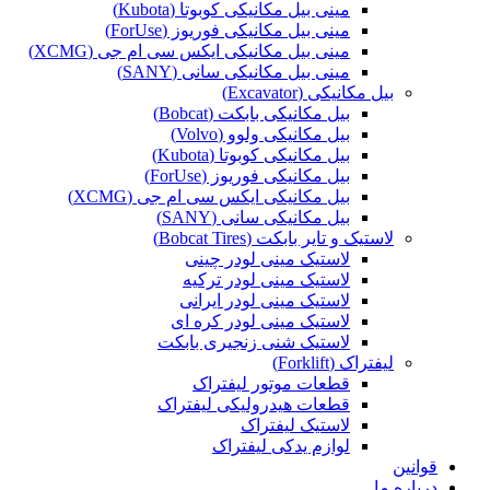
مینی بیل مکانیکی کوبوتا (Kubota)
مینی بیل مکانیکی فوریوز (ForUse)
مینی بیل مکانیکی ایکس سی ام جی (XCMG)
مینی بیل مکانیکی سانی (SANY)
بیل مکانیکی (Excavator)
بیل مکانیکی بابکت (Bobcat)
بیل مکانیکی ولوو (Volvo)
بیل مکانیکی کوبوتا (Kubota)
بیل مکانیکی فوریوز (ForUse)
بیل مکانیکی ایکس سی ام جی (XCMG)
بیل مکانیکی سانی (SANY)
لاستیک و تایر بابکت (Bobcat Tires)
لاستیک مینی لودر چینی
لاستیک مینی لودر ترکیه
لاستیک مینی لودر ایرانی
لاستیک مینی لودر کره ای
لاستیک شنی زنجیری بابکت
لیفتراک (Forklift)
قطعات موتور لیفتراک
قطعات هیدرولیکی لیفتراک
لاستیک لیفتراک
لوازم یدکی لیفتراک
قوانین
درباره ما