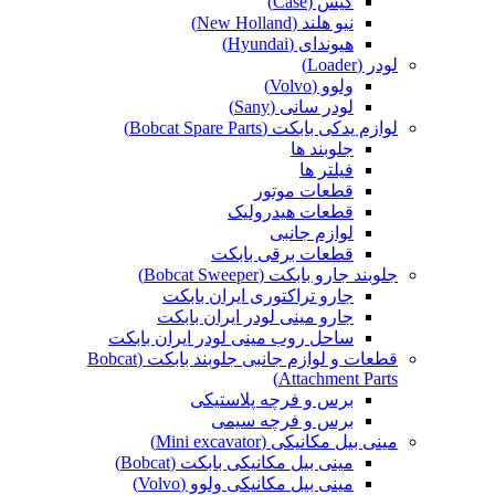
کیس (Case)
نیو هلند (New Holland)
هیوندای (Hyundai)
لودر (Loader)
ولوو (Volvo)
لودر سانی (Sany)
لوازم یدکی بابکت (Bobcat Spare Parts)
جلوبند ها
فیلتر ها
قطعات موتور
قطعات هیدرولیک
لوازم جانبی
قطعات برقی بابکت
جلوبند جارو بابکت (Bobcat Sweeper)
جارو تراکتوری ایران بابکت
جارو مینی لودر ایران بابکت
ساحل روب مینی لودر ایران بابکت
قطعات و لوازم جانبی جلوبند بابکت (Bobcat
Attachment Parts)
برس و فرچه پلاستیکی
برس و فرچه سیمی
مینی بیل مکانیکی (Mini excavator)
مینی بیل مکانیکی بابکت (Bobcat)
مینی بیل مکانیکی ولوو (Volvo)