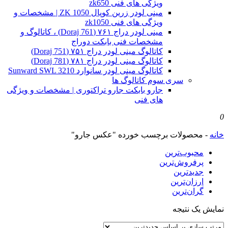
ویژگی های فنی zk650
مینی لودر زرین کوپال ZK 1050 | مشخصات و
ویژگی های فنی zk1050
مینی لودر دراج ۷۶۱ (Doraj 761) ، کاتالوگ و
مشخصات فنی بابکت دوراج
کاتالوگ مینی لودر دراج ۷۵۱ (Doraj 751)
کاتالوگ مینی لودر دراج ۷۸۱ (Doraj 781)
کاتالوگ مینی لودر سانوارد Sunward SWL 3210
سری سوم کاتالوگ ها
جارو بابکت جارو تراکتوری | مشخصات و ویژگی
های فنی
0
خانه
-
محصولات برچسب خورده "عکس جارو"
محبوب‌ترین
پرفروش‌ترین
جدیدترین
ارزان‌ترین
گران‌ترین
نمایش یک نتیجه