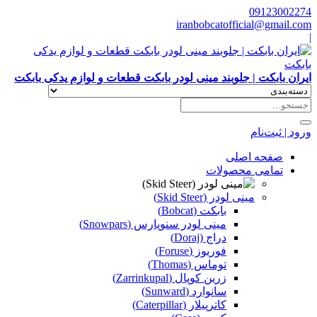
09123002274
iranbobcatofficial@gmail.com
|
ایران بابکت | جلوبند مینی لودر بابکت قطعات و لوازم یدکی بابکت
ورود | ثبت‌نام
صفحه اصلی
تمامی محصولات
مینی لودر (Skid Steer)
بابکت (Bobcat)
مینی لودر سنوپارس (Snowpars)
دراج (Doraj)
فوریوز (Foruse)
توماس (Thomas)
زرین کوپال (Zarrinkupal)
سانوارد (Sunward)
کاترپیلار (Caterpillar)