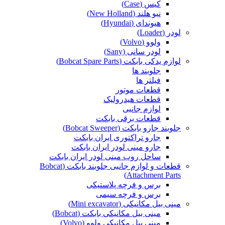
کیس (Case)
نیو هلند (New Holland)
هیوندای (Hyundai)
لودر (Loader)
ولوو (Volvo)
لودر سانی (Sany)
لوازم یدکی بابکت (Bobcat Spare Parts)
جلوبند ها
فیلتر ها
قطعات موتور
قطعات هیدرولیک
لوازم جانبی
قطعات برقی بابکت
جلوبند جارو بابکت (Bobcat Sweeper)
جارو تراکتوری ایران بابکت
جارو مینی لودر ایران بابکت
ساحل روب مینی لودر ایران بابکت
قطعات و لوازم جانبی جلوبند بابکت (Bobcat
Attachment Parts)
برس و فرچه پلاستیکی
برس و فرچه سیمی
مینی بیل مکانیکی (Mini excavator)
مینی بیل مکانیکی بابکت (Bobcat)
مینی بیل مکانیکی ولوو (Volvo)