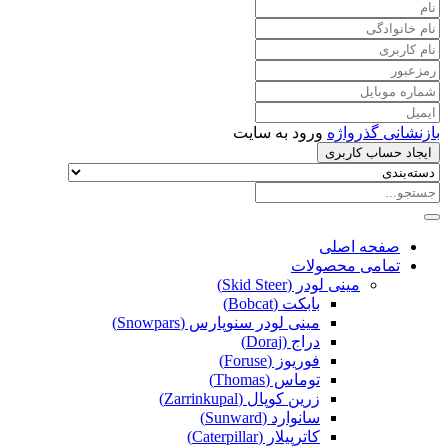
بازنشانی گذرواژه
ورود به سایت
ایجاد حساب کاربری
صفحه اصلی
تمامی محصولات
مینی لودر (Skid Steer)
بابکت (Bobcat)
مینی لودر سنوپارس (Snowpars)
دراج (Doraj)
فوریوز (Foruse)
توماس (Thomas)
زرین کوپال (Zarrinkupal)
سانوارد (Sunward)
کاترپیلار (Caterpillar)