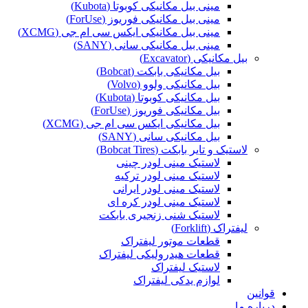
مینی بیل مکانیکی کوبوتا (Kubota)
مینی بیل مکانیکی فوریوز (ForUse)
مینی بیل مکانیکی ایکس سی ام جی (XCMG)
مینی بیل مکانیکی سانی (SANY)
بیل مکانیکی (Excavator)
بیل مکانیکی بابکت (Bobcat)
بیل مکانیکی ولوو (Volvo)
بیل مکانیکی کوبوتا (Kubota)
بیل مکانیکی فوریوز (ForUse)
بیل مکانیکی ایکس سی ام جی (XCMG)
بیل مکانیکی سانی (SANY)
لاستیک و تایر بابکت (Bobcat Tires)
لاستیک مینی لودر چینی
لاستیک مینی لودر ترکیه
لاستیک مینی لودر ایرانی
لاستیک مینی لودر کره ای
لاستیک شنی زنجیری بابکت
لیفتراک (Forklift)
قطعات موتور لیفتراک
قطعات هیدرولیکی لیفتراک
لاستیک لیفتراک
لوازم یدکی لیفتراک
قوانین
درباره ما