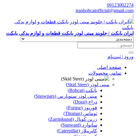
09123002274
iranbobcatofficial@gmail.com
|
ایران بابکت | جلوبند مینی لودر بابکت قطعات و لوازم یدکی بابکت
ورود | ثبت‌نام
صفحه اصلی
تمامی محصولات
مینی لودر (Skid Steer)
بابکت (Bobcat)
مینی لودر سنوپارس (Snowpars)
دراج (Doraj)
فوریوز (Foruse)
توماس (Thomas)
زرین کوپال (Zarrinkupal)
سانوارد (Sunward)
کاترپیلار (Caterpillar)