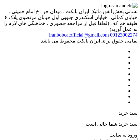
نشانی بخش انفورماتیک ایران بابکت : میدان حر . خ امام خمینی .
خیابان کمالی . خیابان اسکندری جنوبی اول خیابان مرتضوی پلاک 8
طبقه هم کف (لطفا قبل از مراجعه حضوری ، هماهنگی های لازم را
به عمل آورید)
iranbobcatofficial@gmail.com
09123002274
تمامی حقوق برای ایران بابکت محفوظ می باشد
سبد خرید
سبد خرید شما خالی است.
ورود به سایت