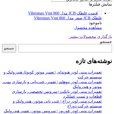
نمایش فیلترها
غلطک JCB صفر مدل Vibromax Vmt 860
ناموجود
مشاهده محصول
بارگذاری محصولات بیشتر
جستجو
جستجو
نوشته‌های تازه
تعمیرات مینی لودر هیوندای | تعمیر موتور کوبوتا، هیدرولیک و
سیستم حرکت
تعمیرات مینی لودر نیوهلند | تعمیر، عیب‌یابی و بازسازی پمپ،
موتور و هیدرولیک
تعمیرات مینی لودر بابکت | سرویس تخصصی، بازسازی
قطعات و تست عملکرد
تعمیرات مینی لودر دراج | عیب یابی موتور، هیدرولیک و
سیستم حرکت دوراج
تعمیرات مینی لودر فوریوز | سرویس موتور، تعمیر هیدرولیک