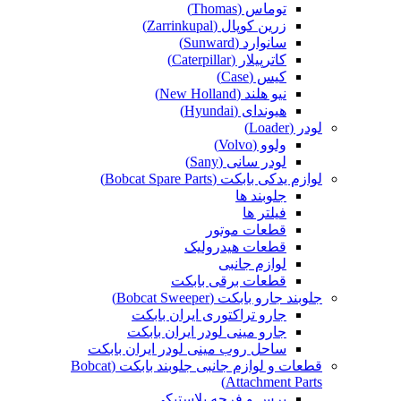
توماس (Thomas)
زرین کوپال (Zarrinkupal)
سانوارد (Sunward)
کاترپیلار (Caterpillar)
کیس (Case)
نیو هلند (New Holland)
هیوندای (Hyundai)
لودر (Loader)
ولوو (Volvo)
لودر سانی (Sany)
لوازم یدکی بابکت (Bobcat Spare Parts)
جلوبند ها
فیلتر ها
قطعات موتور
قطعات هیدرولیک
لوازم جانبی
قطعات برقی بابکت
جلوبند جارو بابکت (Bobcat Sweeper)
جارو تراکتوری ایران بابکت
جارو مینی لودر ایران بابکت
ساحل روب مینی لودر ایران بابکت
قطعات و لوازم جانبی جلوبند بابکت (Bobcat
Attachment Parts)
برس و فرچه پلاستیکی