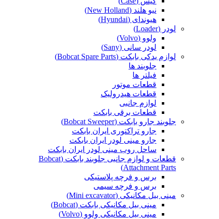
کیس (Case)
نیو هلند (New Holland)
هیوندای (Hyundai)
لودر (Loader)
ولوو (Volvo)
لودر سانی (Sany)
لوازم یدکی بابکت (Bobcat Spare Parts)
جلوبند ها
فیلتر ها
قطعات موتور
قطعات هیدرولیک
لوازم جانبی
قطعات برقی بابکت
جلوبند جارو بابکت (Bobcat Sweeper)
جارو تراکتوری ایران بابکت
جارو مینی لودر ایران بابکت
ساحل روب مینی لودر ایران بابکت
قطعات و لوازم جانبی جلوبند بابکت (Bobcat
Attachment Parts)
برس و فرچه پلاستیکی
برس و فرچه سیمی
مینی بیل مکانیکی (Mini excavator)
مینی بیل مکانیکی بابکت (Bobcat)
مینی بیل مکانیکی ولوو (Volvo)