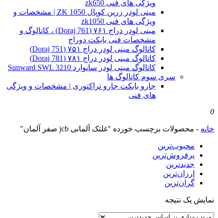
ویژگی های فنی zk650
مینی لودر زرین کوپال ZK 1050 | مشخصات و
ویژگی های فنی zk1050
مینی لودر دراج ۷۶۱ (Doraj 761) ، کاتالوگ و
مشخصات فنی بابکت دوراج
کاتالوگ مینی لودر دراج ۷۵۱ (Doraj 751)
کاتالوگ مینی لودر دراج ۷۸۱ (Doraj 781)
کاتالوگ مینی لودر سانوارد Sunward SWL 3210
سری سوم کاتالوگ ها
جارو بابکت جارو تراکتوری | مشخصات و ویژگی
های فنی
0
خانه
-
محصولات برچسب خورده "غلتک آلمانی jcb صفر آلمان"
محبوب‌ترین
پرفروش‌ترین
جدیدترین
ارزان‌ترین
گران‌ترین
نمایش یک نتیجه