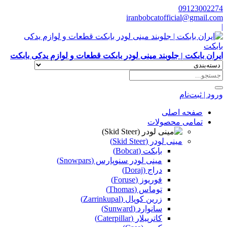
09123002274
iranbobcatofficial@gmail.com
|
ایران بابکت | جلوبند مینی لودر بابکت قطعات و لوازم یدکی بابکت
ورود | ثبت‌نام
صفحه اصلی
تمامی محصولات
مینی لودر (Skid Steer)
بابکت (Bobcat)
مینی لودر سنوپارس (Snowpars)
دراج (Doraj)
فوریوز (Foruse)
توماس (Thomas)
زرین کوپال (Zarrinkupal)
سانوارد (Sunward)
کاترپیلار (Caterpillar)