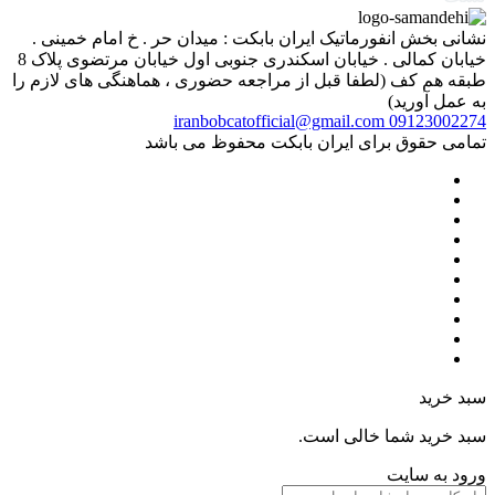
نشانی بخش انفورماتیک ایران بابکت : میدان حر . خ امام خمینی .
خیابان کمالی . خیابان اسکندری جنوبی اول خیابان مرتضوی پلاک 8
طبقه هم کف (لطفا قبل از مراجعه حضوری ، هماهنگی های لازم را
به عمل آورید)
iranbobcatofficial@gmail.com
09123002274
تمامی حقوق برای ایران بابکت محفوظ می باشد
سبد خرید
سبد خرید شما خالی است.
ورود به سایت