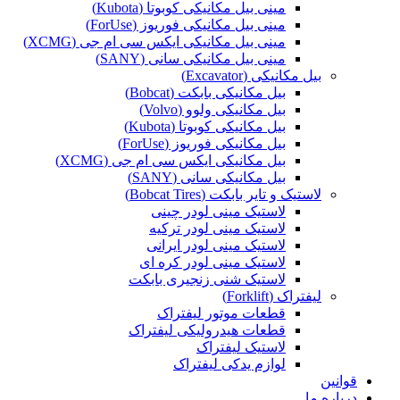
مینی بیل مکانیکی کوبوتا (Kubota)
مینی بیل مکانیکی فوریوز (ForUse)
مینی بیل مکانیکی ایکس سی ام جی (XCMG)
مینی بیل مکانیکی سانی (SANY)
بیل مکانیکی (Excavator)
بیل مکانیکی بابکت (Bobcat)
بیل مکانیکی ولوو (Volvo)
بیل مکانیکی کوبوتا (Kubota)
بیل مکانیکی فوریوز (ForUse)
بیل مکانیکی ایکس سی ام جی (XCMG)
بیل مکانیکی سانی (SANY)
لاستیک و تایر بابکت (Bobcat Tires)
لاستیک مینی لودر چینی
لاستیک مینی لودر ترکیه
لاستیک مینی لودر ایرانی
لاستیک مینی لودر کره ای
لاستیک شنی زنجیری بابکت
لیفتراک (Forklift)
قطعات موتور لیفتراک
قطعات هیدرولیکی لیفتراک
لاستیک لیفتراک
لوازم یدکی لیفتراک
قوانین
درباره ما