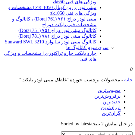
ویژگی های فنی zk650
مینی لودر زرین کوپال ZK 1050 | مشخصات و
ویژگی های فنی zk1050
مینی لودر دراج ۷۶۱ (Doraj 761) ، کاتالوگ و
مشخصات فنی بابکت دوراج
کاتالوگ مینی لودر دراج ۷۵۱ (Doraj 751)
کاتالوگ مینی لودر دراج ۷۸۱ (Doraj 781)
کاتالوگ مینی لودر سانوارد Sunward SWL 3210
سری سوم کاتالوگ ها
جارو بابکت جارو تراکتوری | مشخصات و ویژگی
های فنی
0
خانه
-
محصولات برچسب خورده "غلطک مینی لودر بابکت"
محبوب‌ترین
پرفروش‌ترین
جدیدترین
ارزان‌ترین
گران‌ترین
در حال نمایش 2 نتیجه
Sorted by latest