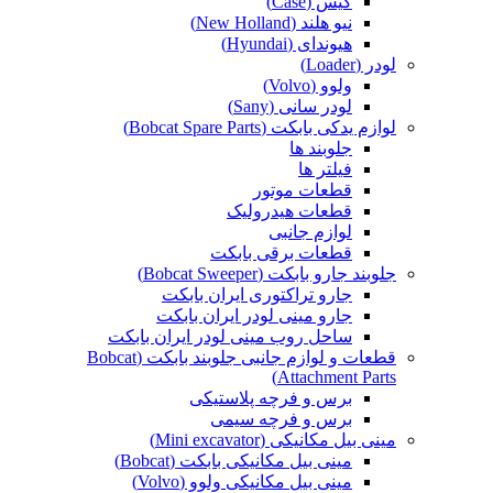
کیس (Case)
نیو هلند (New Holland)
هیوندای (Hyundai)
لودر (Loader)
ولوو (Volvo)
لودر سانی (Sany)
لوازم یدکی بابکت (Bobcat Spare Parts)
جلوبند ها
فیلتر ها
قطعات موتور
قطعات هیدرولیک
لوازم جانبی
قطعات برقی بابکت
جلوبند جارو بابکت (Bobcat Sweeper)
جارو تراکتوری ایران بابکت
جارو مینی لودر ایران بابکت
ساحل روب مینی لودر ایران بابکت
قطعات و لوازم جانبی جلوبند بابکت (Bobcat
Attachment Parts)
برس و فرچه پلاستیکی
برس و فرچه سیمی
مینی بیل مکانیکی (Mini excavator)
مینی بیل مکانیکی بابکت (Bobcat)
مینی بیل مکانیکی ولوو (Volvo)