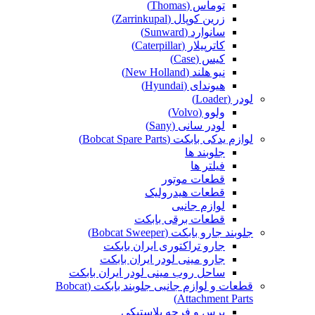
توماس (Thomas)
زرین کوپال (Zarrinkupal)
سانوارد (Sunward)
کاترپیلار (Caterpillar)
کیس (Case)
نیو هلند (New Holland)
هیوندای (Hyundai)
لودر (Loader)
ولوو (Volvo)
لودر سانی (Sany)
لوازم یدکی بابکت (Bobcat Spare Parts)
جلوبند ها
فیلتر ها
قطعات موتور
قطعات هیدرولیک
لوازم جانبی
قطعات برقی بابکت
جلوبند جارو بابکت (Bobcat Sweeper)
جارو تراکتوری ایران بابکت
جارو مینی لودر ایران بابکت
ساحل روب مینی لودر ایران بابکت
قطعات و لوازم جانبی جلوبند بابکت (Bobcat
Attachment Parts)
برس و فرچه پلاستیکی