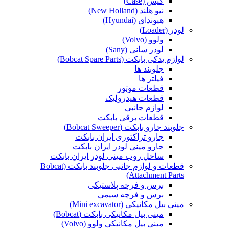
کیس (Case)
نیو هلند (New Holland)
هیوندای (Hyundai)
لودر (Loader)
ولوو (Volvo)
لودر سانی (Sany)
لوازم یدکی بابکت (Bobcat Spare Parts)
جلوبند ها
فیلتر ها
قطعات موتور
قطعات هیدرولیک
لوازم جانبی
قطعات برقی بابکت
جلوبند جارو بابکت (Bobcat Sweeper)
جارو تراکتوری ایران بابکت
جارو مینی لودر ایران بابکت
ساحل روب مینی لودر ایران بابکت
قطعات و لوازم جانبی جلوبند بابکت (Bobcat
Attachment Parts)
برس و فرچه پلاستیکی
برس و فرچه سیمی
مینی بیل مکانیکی (Mini excavator)
مینی بیل مکانیکی بابکت (Bobcat)
مینی بیل مکانیکی ولوو (Volvo)