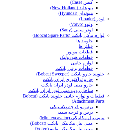
کیس (Case)
نیو هلند (New Holland)
هیوندای (Hyundai)
لودر (Loader)
ولوو (Volvo)
لودر سانی (Sany)
لوازم یدکی بابکت (Bobcat Spare Parts)
جلوبند ها
فیلتر ها
قطعات موتور
قطعات هیدرولیک
لوازم جانبی
قطعات برقی بابکت
جلوبند جارو بابکت (Bobcat Sweeper)
جارو تراکتوری ایران بابکت
جارو مینی لودر ایران بابکت
ساحل روب مینی لودر ایران بابکت
قطعات و لوازم جانبی جلوبند بابکت (Bobcat
Attachment Parts)
برس و فرچه پلاستیکی
برس و فرچه سیمی
مینی بیل مکانیکی (Mini excavator)
مینی بیل مکانیکی بابکت (Bobcat)
مینی بیل مکانیکی ولوو (Volvo)