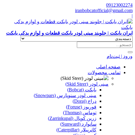
09123002274
iranbobcatofficial@gmail.com
|
ایران بابکت | جلوبند مینی لودر بابکت قطعات و لوازم یدکی بابکت
ورود | ثبت‌نام
صفحه اصلی
تمامی محصولات
مینی لودر (Skid Steer)
بابکت (Bobcat)
مینی لودر سنوپارس (Snowpars)
دراج (Doraj)
فوریوز (Foruse)
توماس (Thomas)
زرین کوپال (Zarrinkupal)
سانوارد (Sunward)
کاترپیلار (Caterpillar)