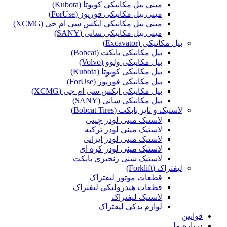
مینی بیل مکانیکی کوبوتا (Kubota)
مینی بیل مکانیکی فوریوز (ForUse)
مینی بیل مکانیکی ایکس سی ام جی (XCMG)
مینی بیل مکانیکی سانی (SANY)
بیل مکانیکی (Excavator)
بیل مکانیکی بابکت (Bobcat)
بیل مکانیکی ولوو (Volvo)
بیل مکانیکی کوبوتا (Kubota)
بیل مکانیکی فوریوز (ForUse)
بیل مکانیکی ایکس سی ام جی (XCMG)
بیل مکانیکی سانی (SANY)
لاستیک و تایر بابکت (Bobcat Tires)
لاستیک مینی لودر چینی
لاستیک مینی لودر ترکیه
لاستیک مینی لودر ایرانی
لاستیک مینی لودر کره ای
لاستیک شنی زنجیری بابکت
لیفتراک (Forklift)
قطعات موتور لیفتراک
قطعات هیدرولیکی لیفتراک
لاستیک لیفتراک
لوازم یدکی لیفتراک
قوانین
درباره ما