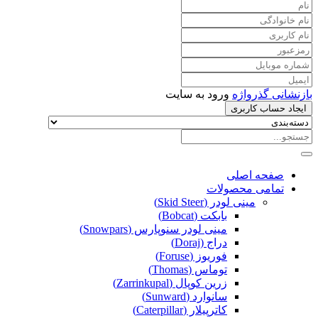
بازنشانی گذرواژه
ورود به سایت
ایجاد حساب کاربری
صفحه اصلی
تمامی محصولات
مینی لودر (Skid Steer)
بابکت (Bobcat)
مینی لودر سنوپارس (Snowpars)
دراج (Doraj)
فوریوز (Foruse)
توماس (Thomas)
زرین کوپال (Zarrinkupal)
سانوارد (Sunward)
کاترپیلار (Caterpillar)