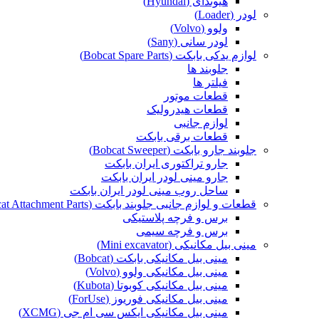
هیوندای (Hyundai)
لودر (Loader)
ولوو (Volvo)
لودر سانی (Sany)
لوازم یدکی بابکت (Bobcat Spare Parts)
جلوبند ها
فیلتر ها
قطعات موتور
قطعات هیدرولیک
لوازم جانبی
قطعات برقی بابکت
جلوبند جارو بابکت (Bobcat Sweeper)
جارو تراکتوری ایران بابکت
جارو مینی لودر ایران بابکت
ساحل روب مینی لودر ایران بابکت
قطعات و لوازم جانبی جلوبند بابکت (Bobcat Attachment Parts)
برس و فرچه پلاستیکی
برس و فرچه سیمی
مینی بیل مکانیکی (Mini excavator)
مینی بیل مکانیکی بابکت (Bobcat)
مینی بیل مکانیکی ولوو (Volvo)
مینی بیل مکانیکی کوبوتا (Kubota)
مینی بیل مکانیکی فوریوز (ForUse)
مینی بیل مکانیکی ایکس سی ام جی (XCMG)