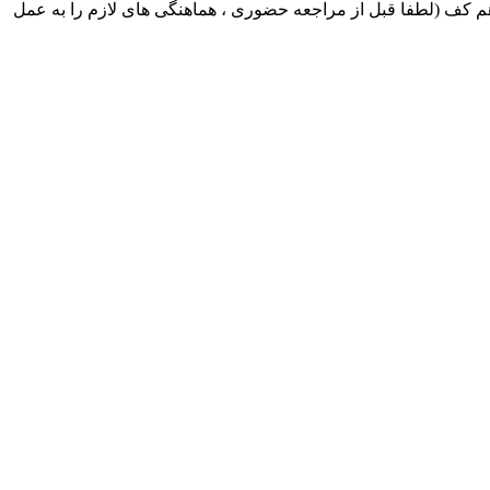
ک ایران بابکت : میدان حر . خ امام خمینی . خیابان کمالی . خیابان اسکندری جنوبی اول خیابان مرتضوی پلاک 8 طبقه هم کف (لطفا قبل از مراجعه حضوری ، هماهنگی های لازم را به عمل