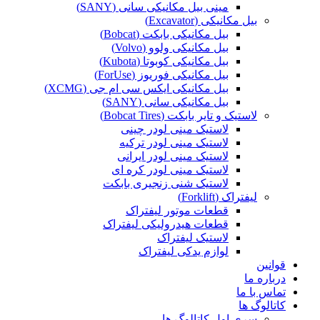
مینی بیل مکانیکی سانی (SANY)
بیل مکانیکی (Excavator)
بیل مکانیکی بابکت (Bobcat)
بیل مکانیکی ولوو (Volvo)
بیل مکانیکی کوبوتا (Kubota)
بیل مکانیکی فوریوز (ForUse)
بیل مکانیکی ایکس سی ام جی (XCMG)
بیل مکانیکی سانی (SANY)
لاستیک و تایر بابکت (Bobcat Tires)
لاستیک مینی لودر چینی
لاستیک مینی لودر ترکیه
لاستیک مینی لودر ایرانی
لاستیک مینی لودر کره ای
لاستیک شنی زنجیری بابکت
لیفتراک (Forklift)
قطعات موتور لیفتراک
قطعات هیدرولیکی لیفتراک
لاستیک لیفتراک
لوازم یدکی لیفتراک
قوانین
درباره ما
تماس با ما
کاتالوگ ها
سری اول کاتالوگ ها