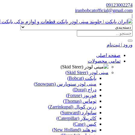
09123002274
iranbobcatofficial@gmail.com
|
ا
ورود | ثبت‌نام
صفحه اصلی
تمامی محصولات
مینی لودر (Skid Steer)
بابکت (Bobcat)
مینی لودر سنوپارس (Snowpars)
دراج (Doraj)
فوریوز (Foruse)
توماس (Thomas)
زرین کوپال (Zarrinkupal)
سانوارد (Sunward)
کاترپیلار (Caterpillar)
کیس (Case)
نیو هلند (New Holland)