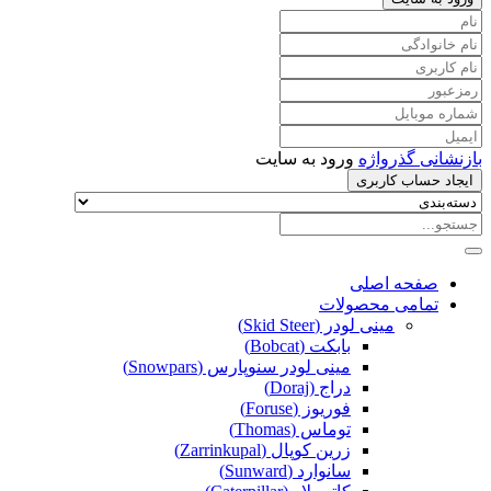
بازنشانی گذرواژه
ورود به سایت
ایجاد حساب کاربری
صفحه اصلی
تمامی محصولات
مینی لودر (Skid Steer)
بابکت (Bobcat)
مینی لودر سنوپارس (Snowpars)
دراج (Doraj)
فوریوز (Foruse)
توماس (Thomas)
زرین کوپال (Zarrinkupal)
سانوارد (Sunward)