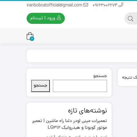
iranbobcatofficial@gmail.com
09123002274
ورود | ثبت‌نام
0
جستجو
یران بابکت
برس و فرچه پلاستیکی
ک نتیجه
ایران بابکت
برس و فرچه سیمی
جستجو
لودر ایران بابکت
نوشته‌های تازه
تعمیرات مینی لودر دلتا راه ماشین | تعمیر
موتور کوبوتا و هیدرولیک LG312