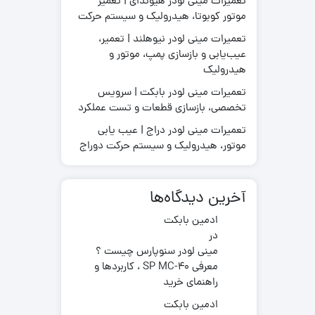
تعمیرات مینی لودر هیوندای | تعمیر
موتور کوبوتا، هیدرولیک و سیستم حرکت
تعمیرات مینی لودر نیوهلند | تعمیر،
عیب‌یابی و بازسازی پمپ، موتور و
قطعات موتور لیفتراک
هیدرولیک
در چینی
قطعات هیدرولیکی لیفتراک
در ترکیه
لاستیک لیفتراک
تعمیرات مینی لودر بابکت | سرویس
ر ایرانی
تخصصی، بازسازی قطعات و تست عملکرد
لوازم یدکی لیفتراک
در کره ای
تعمیرات مینی لودر دراج | عیب یابی
جیری بابکت
موتور، هیدرولیک و سیستم حرکت دوراج
آخرین دیدگاه‌ها
ادمین بابکت
در
مینی لودر سنوپارس چیست ؟
معرفی SP MC-40 ، کاربردها و
راهنمای خرید
ادمین بابکت