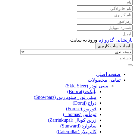
بازنشانی گذرواژه
ورود به سایت
ایجاد حساب کاربری
صفحه اصلی
تمامی محصولات
مینی لودر (Skid Steer)
بابکت (Bobcat)
مینی لودر سنوپارس (Snowpars)
دراج (Doraj)
فوریوز (Foruse)
توماس (Thomas)
زرین کوپال (Zarrinkupal)
سانوارد (Sunward)
کاترپیلار (Caterpillar)