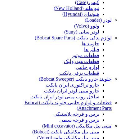
کیس (Case)
نیو هلند (New Holland)
هیوندای (Hyundai)
لودر (Loader)
ولوو (Volvo)
لودر سانی (Sany)
لوازم یدکی بابکت (Bobcat Spare Parts)
جلوبند ها
فیلتر ها
قطعات موتور
قطعات هیدرولیک
لوازم جانبی
قطعات برقی بابکت
جلوبند جارو بابکت (Bobcat Sweeper)
جارو تراکتوری ایران بابکت
جارو مینی لودر ایران بابکت
ساحل روب مینی لودر ایران بابکت
قطعات و لوازم جانبی جلوبند بابکت (Bobcat
Attachment Parts)
برس و فرچه پلاستیکی
برس و فرچه سیمی
مینی بیل مکانیکی (Mini excavator)
مینی بیل مکانیکی بابکت (Bobcat)
مینی بیل مکانیکی ولوو (Volvo)