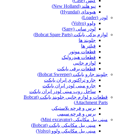
کیس (Case)
نیو هلند (New Holland)
هیوندای (Hyundai)
لودر (Loader)
ولوو (Volvo)
لودر سانی (Sany)
لوازم یدکی بابکت (Bobcat Spare Parts)
جلوبند ها
فیلتر ها
قطعات موتور
قطعات هیدرولیک
لوازم جانبی
قطعات برقی بابکت
جلوبند جارو بابکت (Bobcat Sweeper)
جارو تراکتوری ایران بابکت
جارو مینی لودر ایران بابکت
ساحل روب مینی لودر ایران بابکت
قطعات و لوازم جانبی جلوبند بابکت (Bobcat
Attachment Parts)
برس و فرچه پلاستیکی
برس و فرچه سیمی
مینی بیل مکانیکی (Mini excavator)
مینی بیل مکانیکی بابکت (Bobcat)
مینی بیل مکانیکی ولوو (Volvo)