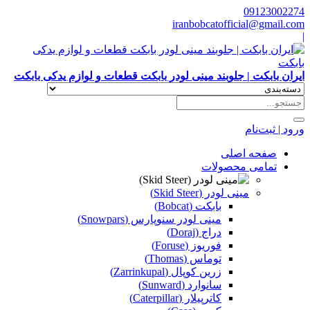
09123002274
iranbobcatofficial@gmail.com
|
ایران بابکت | جلوبند مینی لودر بابکت قطعات و لوازم یدکی بابکت
ورود | ثبت‌نام
صفحه اصلی
تمامی محصولات
مینی لودر (Skid Steer)
بابکت (Bobcat)
مینی لودر سنوپارس (Snowpars)
دراج (Doraj)
فوریوز (Foruse)
توماس (Thomas)
زرین کوپال (Zarrinkupal)
سانوارد (Sunward)
کاترپیلار (Caterpillar)