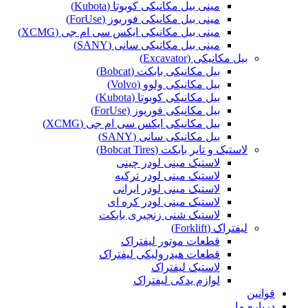
مینی بیل مکانیکی کوبوتا (Kubota)
مینی بیل مکانیکی فوریوز (ForUse)
مینی بیل مکانیکی ایکس سی ام جی (XCMG)
مینی بیل مکانیکی سانی (SANY)
بیل مکانیکی (Excavator)
بیل مکانیکی بابکت (Bobcat)
بیل مکانیکی ولوو (Volvo)
بیل مکانیکی کوبوتا (Kubota)
بیل مکانیکی فوریوز (ForUse)
بیل مکانیکی ایکس سی ام جی (XCMG)
بیل مکانیکی سانی (SANY)
لاستیک و تایر بابکت (Bobcat Tires)
لاستیک مینی لودر چینی
لاستیک مینی لودر ترکیه
لاستیک مینی لودر ایرانی
لاستیک مینی لودر کره ای
لاستیک شنی زنجیری بابکت
لیفتراک (Forklift)
قطعات موتور لیفتراک
قطعات هیدرولیکی لیفتراک
لاستیک لیفتراک
لوازم یدکی لیفتراک
قوانین
درباره ما