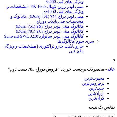
ویژگی های فنی zk650
مینی لودر زرین کوپال ZK 1050 | مشخصات و
ویژگی های فنی zk1050
مینی لودر دراج ۷۶۱ (Doraj 761) ، کاتالوگ و
مشخصات فنی بابکت دوراج
کاتالوگ مینی لودر دراج ۷۵۱ (Doraj 751)
کاتالوگ مینی لودر دراج ۷۸۱ (Doraj 781)
کاتالوگ مینی لودر سانوارد Sunward SWL 3210
سری سوم کاتالوگ ها
جارو بابکت جارو تراکتوری | مشخصات و ویژگی
های فنی
0
خانه
-
محصولات برچسب خورده "فروش دوراج 781 دست دوم"
محبوب‌ترین
پرفروش‌ترین
جدیدترین
ارزان‌ترین
گران‌ترین
نمایش یک نتیجه