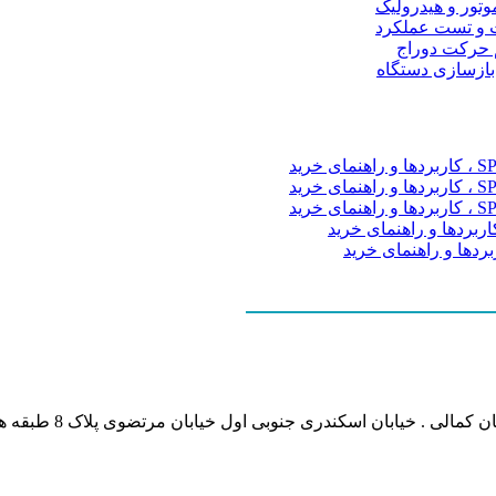
موتور و هیدرولیک
 و تست عملکرد
م حرکت دوراج
 بازسازی دستگاه
نشانی بخش انفورماتی