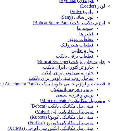
هیوندای (Hyundai)
لودر (Loader)
ولوو (Volvo)
لودر سانی (Sany)
لوازم یدکی بابکت (Bobcat Spare Parts)
جلوبند ها
فیلتر ها
قطعات موتور
قطعات هیدرولیک
لوازم جانبی
قطعات برقی بابکت
جلوبند جارو بابکت (Bobcat Sweeper)
جارو تراکتوری ایران بابکت
جارو مینی لودر ایران بابکت
ساحل روب مینی لودر ایران بابکت
قطعات و لوازم جانبی جلوبند بابکت (Bobcat Attachment Parts)
برس و فرچه پلاستیکی
برس و فرچه سیمی
مینی بیل مکانیکی (Mini excavator)
مینی بیل مکانیکی بابکت (Bobcat)
مینی بیل مکانیکی ولوو (Volvo)
مینی بیل مکانیکی کوبوتا (Kubota)
مینی بیل مکانیکی فوریوز (ForUse)
مینی بیل مکانیکی ایکس سی ام جی (XCMG)