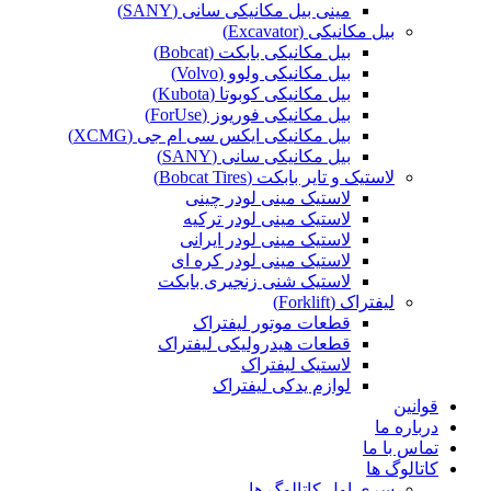
مینی بیل مکانیکی سانی (SANY)
بیل مکانیکی (Excavator)
بیل مکانیکی بابکت (Bobcat)
بیل مکانیکی ولوو (Volvo)
بیل مکانیکی کوبوتا (Kubota)
بیل مکانیکی فوریوز (ForUse)
بیل مکانیکی ایکس سی ام جی (XCMG)
بیل مکانیکی سانی (SANY)
لاستیک و تایر بابکت (Bobcat Tires)
لاستیک مینی لودر چینی
لاستیک مینی لودر ترکیه
لاستیک مینی لودر ایرانی
لاستیک مینی لودر کره ای
لاستیک شنی زنجیری بابکت
لیفتراک (Forklift)
قطعات موتور لیفتراک
قطعات هیدرولیکی لیفتراک
لاستیک لیفتراک
لوازم یدکی لیفتراک
قوانین
درباره ما
تماس با ما
کاتالوگ ها
سری اول کاتالوگ ها