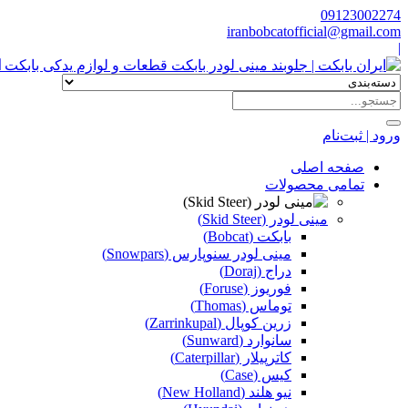
09123002274
iranbobcatofficial@gmail.com
|
ا
ورود | ثبت‌نام
صفحه اصلی
تمامی محصولات
مینی لودر (Skid Steer)
بابکت (Bobcat)
مینی لودر سنوپارس (Snowpars)
دراج (Doraj)
فوریوز (Foruse)
توماس (Thomas)
زرین کوپال (Zarrinkupal)
سانوارد (Sunward)
کاترپیلار (Caterpillar)
کیس (Case)
نیو هلند (New Holland)