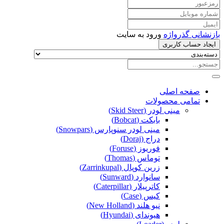
بازنشانی گذرواژه
ورود به سایت
ایجاد حساب کاربری
صفحه اصلی
تمامی محصولات
مینی لودر (Skid Steer)
بابکت (Bobcat)
مینی لودر سنوپارس (Snowpars)
دراج (Doraj)
فوریوز (Foruse)
توماس (Thomas)
زرین کوپال (Zarrinkupal)
سانوارد (Sunward)
کاترپیلار (Caterpillar)
کیس (Case)
نیو هلند (New Holland)
هیوندای (Hyundai)