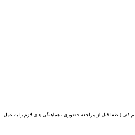
ک ایران بابکت : میدان حر . خ امام خمینی . خیابان کمالی . خیابان اسکندری جنوبی اول خیابان مرتضوی پلاک 8 طبقه هم کف (لطفا قبل از مراجعه حضوری ، هماهنگی های لازم را به عمل