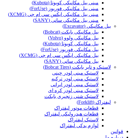
مینی بیل مکانیکی کوبوتا (Kubota)
مینی بیل مکانیکی فوریوز (ForUse)
مینی بیل مکانیکی ایکس سی ام جی (XCMG)
مینی بیل مکانیکی سانی (SANY)
بیل مکانیکی (Excavator)
بیل مکانیکی بابکت (Bobcat)
بیل مکانیکی ولوو (Volvo)
بیل مکانیکی کوبوتا (Kubota)
بیل مکانیکی فوریوز (ForUse)
بیل مکانیکی ایکس سی ام جی (XCMG)
بیل مکانیکی سانی (SANY)
لاستیک و تایر بابکت (Bobcat Tires)
لاستیک مینی لودر چینی
لاستیک مینی لودر ترکیه
لاستیک مینی لودر ایرانی
لاستیک مینی لودر کره ای
لاستیک شنی زنجیری بابکت
لیفتراک (Forklift)
قطعات موتور لیفتراک
قطعات هیدرولیکی لیفتراک
لاستیک لیفتراک
لوازم یدکی لیفتراک
قوانین
درباره ما