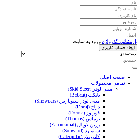
بازنشانی گذرواژه
ورود به سایت
ایجاد حساب کاربری
صفحه اصلی
تمامی محصولات
مینی لودر (Skid Steer)
بابکت (Bobcat)
مینی لودر سنوپارس (Snowpars)
دراج (Doraj)
فوریوز (Foruse)
توماس (Thomas)
زرین کوپال (Zarrinkupal)
سانوارد (Sunward)
کاترپیلار (Caterpillar)