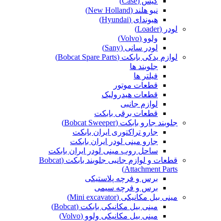
کیس (Case)
نیو هلند (New Holland)
هیوندای (Hyundai)
لودر (Loader)
ولوو (Volvo)
لودر سانی (Sany)
لوازم یدکی بابکت (Bobcat Spare Parts)
جلوبند ها
فیلتر ها
قطعات موتور
قطعات هیدرولیک
لوازم جانبی
قطعات برقی بابکت
جلوبند جارو بابکت (Bobcat Sweeper)
جارو تراکتوری ایران بابکت
جارو مینی لودر ایران بابکت
ساحل روب مینی لودر ایران بابکت
قطعات و لوازم جانبی جلوبند بابکت (Bobcat
Attachment Parts)
برس و فرچه پلاستیکی
برس و فرچه سیمی
مینی بیل مکانیکی (Mini excavator)
مینی بیل مکانیکی بابکت (Bobcat)
مینی بیل مکانیکی ولوو (Volvo)