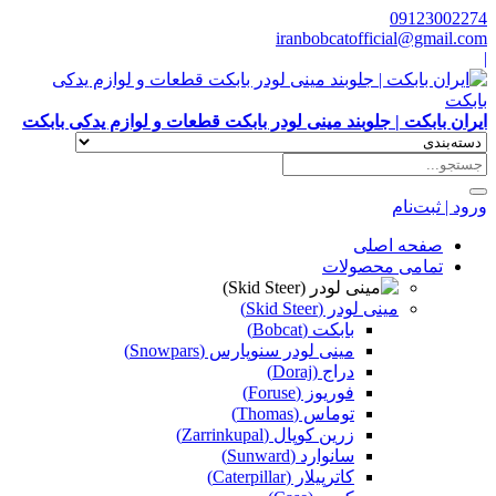
09123002274
iranbobcatofficial@gmail.com
|
ایران بابکت | جلوبند مینی لودر بابکت قطعات و لوازم یدکی بابکت
ورود | ثبت‌نام
صفحه اصلی
تمامی محصولات
مینی لودر (Skid Steer)
بابکت (Bobcat)
مینی لودر سنوپارس (Snowpars)
دراج (Doraj)
فوریوز (Foruse)
توماس (Thomas)
زرین کوپال (Zarrinkupal)
سانوارد (Sunward)
کاترپیلار (Caterpillar)