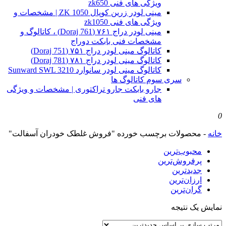
ویژگی های فنی zk650
مینی لودر زرین کوپال ZK 1050 | مشخصات و
ویژگی های فنی zk1050
مینی لودر دراج ۷۶۱ (Doraj 761) ، کاتالوگ و
مشخصات فنی بابکت دوراج
کاتالوگ مینی لودر دراج ۷۵۱ (Doraj 751)
کاتالوگ مینی لودر دراج ۷۸۱ (Doraj 781)
کاتالوگ مینی لودر سانوارد Sunward SWL 3210
سری سوم کاتالوگ ها
جارو بابکت جارو تراکتوری | مشخصات و ویژگی
های فنی
0
خانه
-
محصولات برچسب خورده "فروش غلطک خودران آسفالت"
محبوب‌ترین
پرفروش‌ترین
جدیدترین
ارزان‌ترین
گران‌ترین
نمایش یک نتیجه