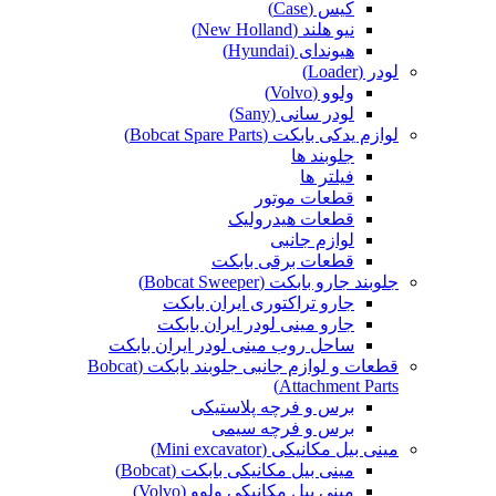
کیس (Case)
نیو هلند (New Holland)
هیوندای (Hyundai)
لودر (Loader)
ولوو (Volvo)
لودر سانی (Sany)
لوازم یدکی بابکت (Bobcat Spare Parts)
جلوبند ها
فیلتر ها
قطعات موتور
قطعات هیدرولیک
لوازم جانبی
قطعات برقی بابکت
جلوبند جارو بابکت (Bobcat Sweeper)
جارو تراکتوری ایران بابکت
جارو مینی لودر ایران بابکت
ساحل روب مینی لودر ایران بابکت
قطعات و لوازم جانبی جلوبند بابکت (Bobcat
Attachment Parts)
برس و فرچه پلاستیکی
برس و فرچه سیمی
مینی بیل مکانیکی (Mini excavator)
مینی بیل مکانیکی بابکت (Bobcat)
مینی بیل مکانیکی ولوو (Volvo)