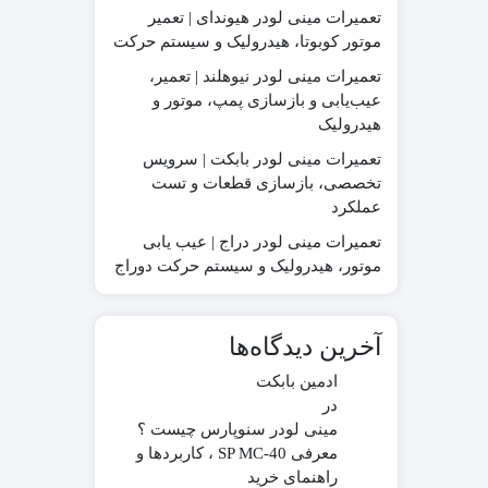
تعمیرات مینی لودر هیوندای | تعمیر
موتور کوبوتا، هیدرولیک و سیستم حرکت
تعمیرات مینی لودر نیوهلند | تعمیر،
عیب‌یابی و بازسازی پمپ، موتور و
در چینی
قطعات موتور لیفتراک
هیدرولیک
در ترکیه
قطعات هیدرولیکی لیفتراک
در ایرانی
لاستیک لیفتراک
تعمیرات مینی لودر بابکت | سرویس
در کره ای
لوازم یدکی لیفتراک
تخصصی، بازسازی قطعات و تست
عملکرد
جیری بابکت
تعمیرات مینی لودر دراج | عیب یابی
موتور، هیدرولیک و سیستم حرکت دوراج
آخرین دیدگاه‌ها
ادمین بابکت
در
مینی لودر سنوپارس چیست ؟
معرفی SP MC-40 ، کاربردها و
راهنمای خرید