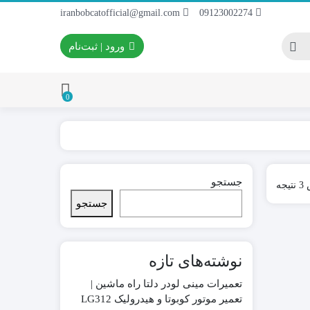
iranbobcatofficial@gmail.com
09123002274
ورود | ثبت‌نام
0
ایران بابکت
برس و فرچه پلاستیکی
جستجو
Sorted
جه
 ایران بابکت
برس و فرچه سیمی
by
جستجو
latest
 لودر ایران
نوشته‌های تازه
تعمیرات مینی لودر دلتا راه ماشین |
تعمیر موتور کوبوتا و هیدرولیک LG312