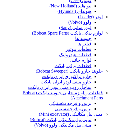
کیس (Case)
نیو هلند (New Holland)
هیوندای (Hyundai)
لودر (Loader)
ولوو (Volvo)
لودر سانی (Sany)
لوازم یدکی بابکت (Bobcat Spare Parts)
جلوبند ها
فیلتر ها
قطعات موتور
قطعات هیدرولیک
لوازم جانبی
قطعات برقی بابکت
جلوبند جارو بابکت (Bobcat Sweeper)
جارو تراکتوری ایران بابکت
جارو مینی لودر ایران بابکت
ساحل روب مینی لودر ایران بابکت
قطعات و لوازم جانبی جلوبند بابکت (Bobcat
Attachment Parts)
برس و فرچه پلاستیکی
برس و فرچه سیمی
مینی بیل مکانیکی (Mini excavator)
مینی بیل مکانیکی بابکت (Bobcat)
مینی بیل مکانیکی ولوو (Volvo)