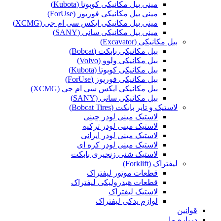
مینی بیل مکانیکی کوبوتا (Kubota)
مینی بیل مکانیکی فوریوز (ForUse)
مینی بیل مکانیکی ایکس سی ام جی (XCMG)
مینی بیل مکانیکی سانی (SANY)
بیل مکانیکی (Excavator)
بیل مکانیکی بابکت (Bobcat)
بیل مکانیکی ولوو (Volvo)
بیل مکانیکی کوبوتا (Kubota)
بیل مکانیکی فوریوز (ForUse)
بیل مکانیکی ایکس سی ام جی (XCMG)
بیل مکانیکی سانی (SANY)
لاستیک و تایر بابکت (Bobcat Tires)
لاستیک مینی لودر چینی
لاستیک مینی لودر ترکیه
لاستیک مینی لودر ایرانی
لاستیک مینی لودر کره ای
لاستیک شنی زنجیری بابکت
لیفتراک (Forklift)
قطعات موتور لیفتراک
قطعات هیدرولیکی لیفتراک
لاستیک لیفتراک
لوازم یدکی لیفتراک
قوانین
درباره ما