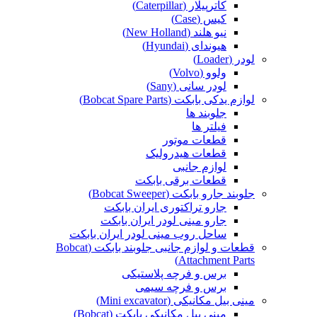
کاترپیلار (Caterpillar)
کیس (Case)
نیو هلند (New Holland)
هیوندای (Hyundai)
لودر (Loader)
ولوو (Volvo)
لودر سانی (Sany)
لوازم یدکی بابکت (Bobcat Spare Parts)
جلوبند ها
فیلتر ها
قطعات موتور
قطعات هیدرولیک
لوازم جانبی
قطعات برقی بابکت
جلوبند جارو بابکت (Bobcat Sweeper)
جارو تراکتوری ایران بابکت
جارو مینی لودر ایران بابکت
ساحل روب مینی لودر ایران بابکت
قطعات و لوازم جانبی جلوبند بابکت (Bobcat
Attachment Parts)
برس و فرچه پلاستیکی
برس و فرچه سیمی
مینی بیل مکانیکی (Mini excavator)
مینی بیل مکانیکی بابکت (Bobcat)