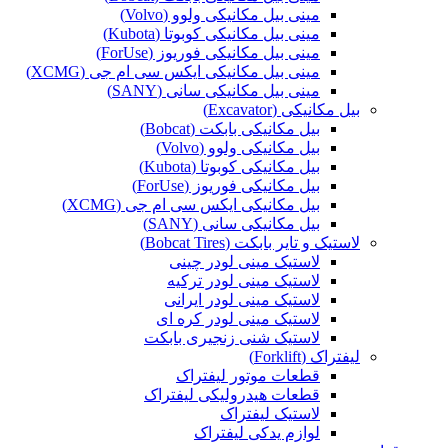
مینی بیل مکانیکی ولوو (Volvo)
مینی بیل مکانیکی کوبوتا (Kubota)
مینی بیل مکانیکی فوریوز (ForUse)
مینی بیل مکانیکی ایکس سی ام جی (XCMG)
مینی بیل مکانیکی سانی (SANY)
بیل مکانیکی (Excavator)
بیل مکانیکی بابکت (Bobcat)
بیل مکانیکی ولوو (Volvo)
بیل مکانیکی کوبوتا (Kubota)
بیل مکانیکی فوریوز (ForUse)
بیل مکانیکی ایکس سی ام جی (XCMG)
بیل مکانیکی سانی (SANY)
لاستیک و تایر بابکت (Bobcat Tires)
لاستیک مینی لودر چینی
لاستیک مینی لودر ترکیه
لاستیک مینی لودر ایرانی
لاستیک مینی لودر کره ای
لاستیک شنی زنجیری بابکت
لیفتراک (Forklift)
قطعات موتور لیفتراک
قطعات هیدرولیکی لیفتراک
لاستیک لیفتراک
لوازم یدکی لیفتراک