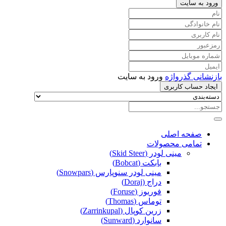
ورود به سایت
بازنشانی گذرواژه
ورود به سایت
ایجاد حساب کاربری
صفحه اصلی
تمامی محصولات
مینی لودر (Skid Steer)
بابکت (Bobcat)
مینی لودر سنوپارس (Snowpars)
دراج (Doraj)
فوریوز (Foruse)
توماس (Thomas)
زرین کوپال (Zarrinkupal)
سانوارد (Sunward)