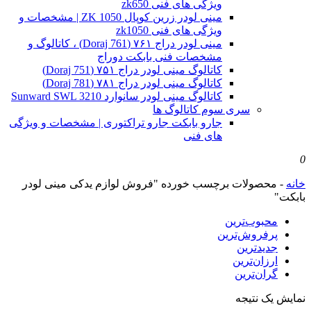
ویژگی های فنی zk650
مینی لودر زرین کوپال ZK 1050 | مشخصات و
ویژگی های فنی zk1050
مینی لودر دراج ۷۶۱ (Doraj 761) ، کاتالوگ و
مشخصات فنی بابکت دوراج
کاتالوگ مینی لودر دراج ۷۵۱ (Doraj 751)
کاتالوگ مینی لودر دراج ۷۸۱ (Doraj 781)
کاتالوگ مینی لودر سانوارد Sunward SWL 3210
سری سوم کاتالوگ ها
جارو بابکت جارو تراکتوری | مشخصات و ویژگی
های فنی
0
خانه
-
محصولات برچسب خورده "فروش لوازم یدکی مینی لودر
بابکت"
محبوب‌ترین
پرفروش‌ترین
جدیدترین
ارزان‌ترین
گران‌ترین
نمایش یک نتیجه