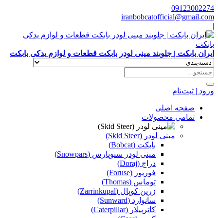
09123002274
iranbobcatofficial@gmail.com
|
ایران بابکت | جلوبند مینی لودر بابکت قطعات و لوازم یدکی بابکت
ورود | ثبت‌نام
صفحه اصلی
تمامی محصولات
مینی لودر (Skid Steer)
بابکت (Bobcat)
مینی لودر سنوپارس (Snowpars)
دراج (Doraj)
فوریوز (Foruse)
توماس (Thomas)
زرین کوپال (Zarrinkupal)
سانوارد (Sunward)
کاترپیلار (Caterpillar)