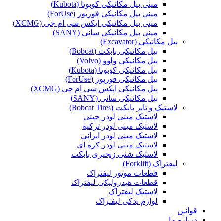
مینی بیل مکانیکی کوبوتا (Kubota)
مینی بیل مکانیکی فوریوز (ForUse)
مینی بیل مکانیکی ایکس سی ام جی (XCMG)
مینی بیل مکانیکی سانی (SANY)
بیل مکانیکی (Excavator)
بیل مکانیکی بابکت (Bobcat)
بیل مکانیکی ولوو (Volvo)
بیل مکانیکی کوبوتا (Kubota)
بیل مکانیکی فوریوز (ForUse)
بیل مکانیکی ایکس سی ام جی (XCMG)
بیل مکانیکی سانی (SANY)
لاستیک و تایر بابکت (Bobcat Tires)
لاستیک مینی لودر چینی
لاستیک مینی لودر ترکیه
لاستیک مینی لودر ایرانی
لاستیک مینی لودر کره ای
لاستیک شنی زنجیری بابکت
لیفتراک (Forklift)
قطعات موتور لیفتراک
قطعات هیدرولیکی لیفتراک
لاستیک لیفتراک
لوازم یدکی لیفتراک
قوانین
درباره ما