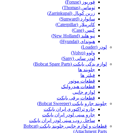
فوریوز (Foruse)
توماس (Thomas)
زرین کوپال (Zarrinkupal)
سانوارد (Sunward)
کاترپیلار (Caterpillar)
کیس (Case)
نیو هلند (New Holland)
هیوندای (Hyundai)
لودر (Loader)
ولوو (Volvo)
لودر سانی (Sany)
لوازم یدکی بابکت (Bobcat Spare Parts)
جلوبند ها
فیلتر ها
قطعات موتور
قطعات هیدرولیک
لوازم جانبی
قطعات برقی بابکت
جلوبند جارو بابکت (Bobcat Sweeper)
جارو تراکتوری ایران بابکت
جارو مینی لودر ایران بابکت
ساحل روب مینی لودر ایران بابکت
قطعات و لوازم جانبی جلوبند بابکت (Bobcat
Attachment Parts)