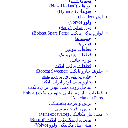
کیس (Case)
نیو هلند (New Holland)
هیوندای (Hyundai)
لودر (Loader)
ولوو (Volvo)
لودر سانی (Sany)
لوازم یدکی بابکت (Bobcat Spare Parts)
جلوبند ها
فیلتر ها
قطعات موتور
قطعات هیدرولیک
لوازم جانبی
قطعات برقی بابکت
جلوبند جارو بابکت (Bobcat Sweeper)
جارو تراکتوری ایران بابکت
جارو مینی لودر ایران بابکت
ساحل روب مینی لودر ایران بابکت
قطعات و لوازم جانبی جلوبند بابکت (Bobcat
Attachment Parts)
برس و فرچه پلاستیکی
برس و فرچه سیمی
مینی بیل مکانیکی (Mini excavator)
مینی بیل مکانیکی بابکت (Bobcat)
مینی بیل مکانیکی ولوو (Volvo)