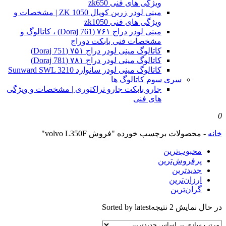
ویژگی های فنی zk650
مینی لودر زرین کوپال ZK 1050 | مشخصات و
ویژگی های فنی zk1050
مینی لودر دراج ۷۶۱ (Doraj 761) ، کاتالوگ و
مشخصات فنی بابکت دوراج
کاتالوگ مینی لودر دراج ۷۵۱ (Doraj 751)
کاتالوگ مینی لودر دراج ۷۸۱ (Doraj 781)
کاتالوگ مینی لودر سانوارد Sunward SWL 3210
سری سوم کاتالوگ ها
جارو بابکت جارو تراکتوری | مشخصات و ویژگی
های فنی
0
خانه
-
محصولات برچسب خورده "فروش volvo L350F"
محبوب‌ترین
پرفروش‌ترین
جدیدترین
ارزان‌ترین
گران‌ترین
در حال نمایش 2 نتیجه
Sorted by latest