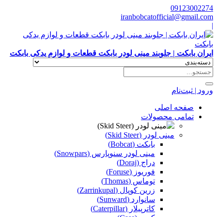
09123002274
iranbobcatofficial@gmail.com
|
ایران بابکت | جلوبند مینی لودر بابکت قطعات و لوازم یدکی بابکت
ورود | ثبت‌نام
صفحه اصلی
تمامی محصولات
مینی لودر (Skid Steer)
بابکت (Bobcat)
مینی لودر سنوپارس (Snowpars)
دراج (Doraj)
فوریوز (Foruse)
توماس (Thomas)
زرین کوپال (Zarrinkupal)
سانوارد (Sunward)
کاترپیلار (Caterpillar)