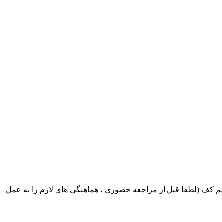
ک ایران بابکت : میدان حر . خ امام خمینی . خیابان کمالی . خیابان اسکندری جنوبی اول خیابان مرتضوی پلاک 8 طبقه هم کف (لطفا قبل از مراجعه حضوری ، هماهنگی های لازم را به عمل