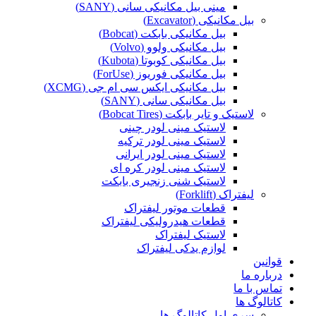
مینی بیل مکانیکی سانی (SANY)
بیل مکانیکی (Excavator)
بیل مکانیکی بابکت (Bobcat)
بیل مکانیکی ولوو (Volvo)
بیل مکانیکی کوبوتا (Kubota)
بیل مکانیکی فوریوز (ForUse)
بیل مکانیکی ایکس سی ام جی (XCMG)
بیل مکانیکی سانی (SANY)
لاستیک و تایر بابکت (Bobcat Tires)
لاستیک مینی لودر چینی
لاستیک مینی لودر ترکیه
لاستیک مینی لودر ایرانی
لاستیک مینی لودر کره ای
لاستیک شنی زنجیری بابکت
لیفتراک (Forklift)
قطعات موتور لیفتراک
قطعات هیدرولیکی لیفتراک
لاستیک لیفتراک
لوازم یدکی لیفتراک
قوانین
درباره ما
تماس با ما
کاتالوگ ها
سری اول کاتالوگ ها