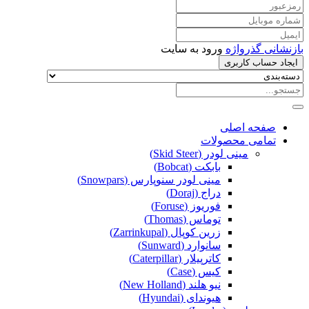
بازنشانی گذرواژه
ورود به سایت
ایجاد حساب کاربری
صفحه اصلی
تمامی محصولات
مینی لودر (Skid Steer)
بابکت (Bobcat)
مینی لودر سنوپارس (Snowpars)
دراج (Doraj)
فوریوز (Foruse)
توماس (Thomas)
زرین کوپال (Zarrinkupal)
سانوارد (Sunward)
کاترپیلار (Caterpillar)
کیس (Case)
نیو هلند (New Holland)
هیوندای (Hyundai)