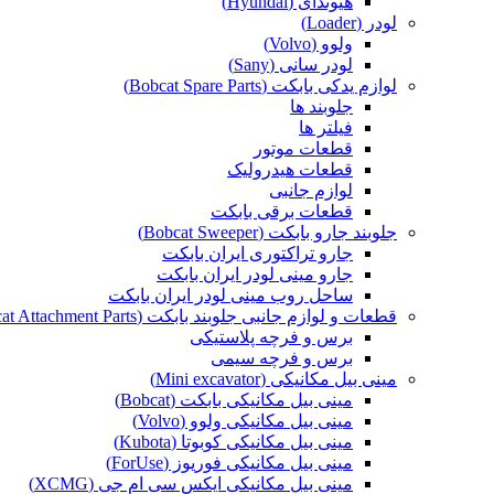
هیوندای (Hyundai)
لودر (Loader)
ولوو (Volvo)
لودر سانی (Sany)
لوازم یدکی بابکت (Bobcat Spare Parts)
جلوبند ها
فیلتر ها
قطعات موتور
قطعات هیدرولیک
لوازم جانبی
قطعات برقی بابکت
جلوبند جارو بابکت (Bobcat Sweeper)
جارو تراکتوری ایران بابکت
جارو مینی لودر ایران بابکت
ساحل روب مینی لودر ایران بابکت
قطعات و لوازم جانبی جلوبند بابکت (Bobcat Attachment Parts)
برس و فرچه پلاستیکی
برس و فرچه سیمی
مینی بیل مکانیکی (Mini excavator)
مینی بیل مکانیکی بابکت (Bobcat)
مینی بیل مکانیکی ولوو (Volvo)
مینی بیل مکانیکی کوبوتا (Kubota)
مینی بیل مکانیکی فوریوز (ForUse)
مینی بیل مکانیکی ایکس سی ام جی (XCMG)