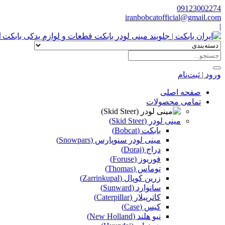
09123002274
iranbobcatofficial@gmail.com
|
ا
ورود | ثبت‌نام
صفحه اصلی
تمامی محصولات
مینی لودر (Skid Steer)
بابکت (Bobcat)
مینی لودر سنوپارس (Snowpars)
دراج (Doraj)
فوریوز (Foruse)
توماس (Thomas)
زرین کوپال (Zarrinkupal)
سانوارد (Sunward)
کاترپیلار (Caterpillar)
کیس (Case)
نیو هلند (New Holland)