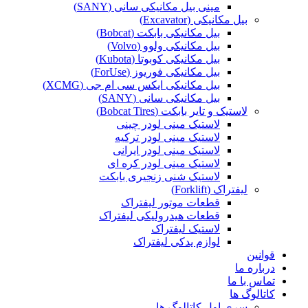
مینی بیل مکانیکی سانی (SANY)
بیل مکانیکی (Excavator)
بیل مکانیکی بابکت (Bobcat)
بیل مکانیکی ولوو (Volvo)
بیل مکانیکی کوبوتا (Kubota)
بیل مکانیکی فوریوز (ForUse)
بیل مکانیکی ایکس سی ام جی (XCMG)
بیل مکانیکی سانی (SANY)
لاستیک و تایر بابکت (Bobcat Tires)
لاستیک مینی لودر چینی
لاستیک مینی لودر ترکیه
لاستیک مینی لودر ایرانی
لاستیک مینی لودر کره ای
لاستیک شنی زنجیری بابکت
لیفتراک (Forklift)
قطعات موتور لیفتراک
قطعات هیدرولیکی لیفتراک
لاستیک لیفتراک
لوازم یدکی لیفتراک
قوانین
درباره ما
تماس با ما
کاتالوگ ها
سری اول کاتالوگ ها