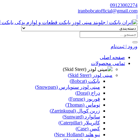
09123002274
iranbobcatofficial@gmail.com
|
ا
ورود | ثبت‌نام
صفحه اصلی
تمامی محصولات
مینی لودر (Skid Steer)
بابکت (Bobcat)
مینی لودر سنوپارس (Snowpars)
دراج (Doraj)
فوریوز (Foruse)
توماس (Thomas)
زرین کوپال (Zarrinkupal)
سانوارد (Sunward)
کاترپیلار (Caterpillar)
کیس (Case)
نیو هلند (New Holland)