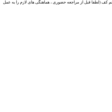
ک ایران بابکت : میدان حر . خ امام خمینی . خیابان کمالی . خیابان اسکندری جنوبی اول خیابان مرتضوی پلاک 8 طبقه هم کف (لطفا قبل از مراجعه حضوری ، هماهنگی های لازم را به عمل