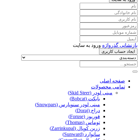
بازنشانی گذرواژه
ورود به سایت
ایجاد حساب کاربری
صفحه اصلی
تمامی محصولات
مینی لودر (Skid Steer)
بابکت (Bobcat)
مینی لودر سنوپارس (Snowpars)
دراج (Doraj)
فوریوز (Foruse)
توماس (Thomas)
زرین کوپال (Zarrinkupal)
سانوارد (Sunward)