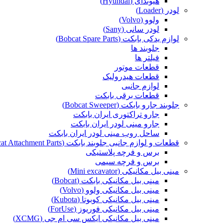
هیوندای (Hyundai)
لودر (Loader)
ولوو (Volvo)
لودر سانی (Sany)
لوازم یدکی بابکت (Bobcat Spare Parts)
جلوبند ها
فیلتر ها
قطعات موتور
قطعات هیدرولیک
لوازم جانبی
قطعات برقی بابکت
جلوبند جارو بابکت (Bobcat Sweeper)
جارو تراکتوری ایران بابکت
جارو مینی لودر ایران بابکت
ساحل روب مینی لودر ایران بابکت
قطعات و لوازم جانبی جلوبند بابکت (Bobcat Attachment Parts)
برس و فرچه پلاستیکی
برس و فرچه سیمی
مینی بیل مکانیکی (Mini excavator)
مینی بیل مکانیکی بابکت (Bobcat)
مینی بیل مکانیکی ولوو (Volvo)
مینی بیل مکانیکی کوبوتا (Kubota)
مینی بیل مکانیکی فوریوز (ForUse)
مینی بیل مکانیکی ایکس سی ام جی (XCMG)