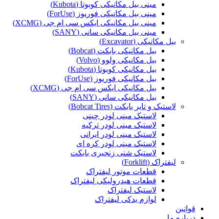
مینی بیل مکانیکی کوبوتا (Kubota)
مینی بیل مکانیکی فوریوز (ForUse)
مینی بیل مکانیکی ایکس سی ام جی (XCMG)
مینی بیل مکانیکی سانی (SANY)
بیل مکانیکی (Excavator)
بیل مکانیکی بابکت (Bobcat)
بیل مکانیکی ولوو (Volvo)
بیل مکانیکی کوبوتا (Kubota)
بیل مکانیکی فوریوز (ForUse)
بیل مکانیکی ایکس سی ام جی (XCMG)
بیل مکانیکی سانی (SANY)
لاستیک و تایر بابکت (Bobcat Tires)
لاستیک مینی لودر چینی
لاستیک مینی لودر ترکیه
لاستیک مینی لودر ایرانی
لاستیک مینی لودر کره ای
لاستیک شنی زنجیری بابکت
لیفتراک (Forklift)
قطعات موتور لیفتراک
قطعات هیدرولیکی لیفتراک
لاستیک لیفتراک
لوازم یدکی لیفتراک
قوانین
درباره ما