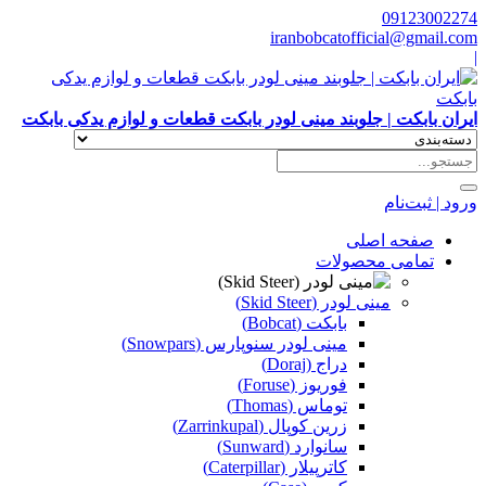
09123002274
iranbobcatofficial@gmail.com
|
ایران بابکت | جلوبند مینی لودر بابکت قطعات و لوازم یدکی بابکت
ورود | ثبت‌نام
صفحه اصلی
تمامی محصولات
مینی لودر (Skid Steer)
بابکت (Bobcat)
مینی لودر سنوپارس (Snowpars)
دراج (Doraj)
فوریوز (Foruse)
توماس (Thomas)
زرین کوپال (Zarrinkupal)
سانوارد (Sunward)
کاترپیلار (Caterpillar)