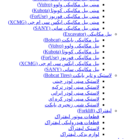
مینی بیل مکانیکی ولوو (Volvo)
مینی بیل مکانیکی کوبوتا (Kubota)
مینی بیل مکانیکی فوریوز (ForUse)
مینی بیل مکانیکی ایکس سی ام جی (XCMG)
مینی بیل مکانیکی سانی (SANY)
بیل مکانیکی (Excavator)
بیل مکانیکی بابکت (Bobcat)
بیل مکانیکی ولوو (Volvo)
بیل مکانیکی کوبوتا (Kubota)
بیل مکانیکی فوریوز (ForUse)
بیل مکانیکی ایکس سی ام جی (XCMG)
بیل مکانیکی سانی (SANY)
لاستیک و تایر بابکت (Bobcat Tires)
لاستیک مینی لودر چینی
لاستیک مینی لودر ترکیه
لاستیک مینی لودر ایرانی
لاستیک مینی لودر کره ای
لاستیک شنی زنجیری بابکت
لیفتراک (Forklift)
قطعات موتور لیفتراک
قطعات هیدرولیکی لیفتراک
لاستیک لیفتراک
لوازم یدکی لیفتراک