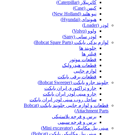
کاترپیلار (Caterpillar)
کیس (Case)
نیو هلند (New Holland)
هیوندای (Hyundai)
لودر (Loader)
ولوو (Volvo)
لودر سانی (Sany)
لوازم یدکی بابکت (Bobcat Spare Parts)
جلوبند ها
فیلتر ها
قطعات موتور
قطعات هیدرولیک
لوازم جانبی
قطعات برقی بابکت
جلوبند جارو بابکت (Bobcat Sweeper)
جارو تراکتوری ایران بابکت
جارو مینی لودر ایران بابکت
ساحل روب مینی لودر ایران بابکت
قطعات و لوازم جانبی جلوبند بابکت (Bobcat
Attachment Parts)
برس و فرچه پلاستیکی
برس و فرچه سیمی
مینی بیل مکانیکی (Mini excavator)
مینی بیل مکانیکی بابکت (Bobcat)