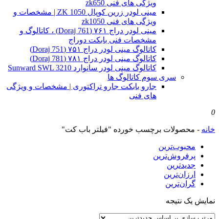
ویژگی های فنی zk650
مینی لودر زرین کوپال ZK 1050 | مشخصات و
ویژگی های فنی zk1050
مینی لودر دراج ۷۶۱ (Doraj 761) ، کاتالوگ و
مشخصات فنی بابکت دوراج
کاتالوگ مینی لودر دراج ۷۵۱ (Doraj 751)
کاتالوگ مینی لودر دراج ۷۸۱ (Doraj 781)
کاتالوگ مینی لودر سانوارد Sunward SWL 3210
سری سوم کاتالوگ ها
جارو بابکت جارو تراکتوری | مشخصات و ویژگی
های فنی
0
خانه
-
محصولات برچسب خورده "فیلتر باب کت"
محبوب‌ترین
پرفروش‌ترین
جدیدترین
ارزان‌ترین
گران‌ترین
نمایش یک نتیجه