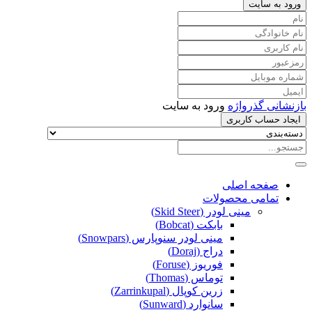
ورود به سایت
بازنشانی گذرواژه
ورود به سایت
ایجاد حساب کاربری
صفحه اصلی
تمامی محصولات
مینی لودر (Skid Steer)
بابکت (Bobcat)
مینی لودر سنوپارس (Snowpars)
دراج (Doraj)
فوریوز (Foruse)
توماس (Thomas)
زرین کوپال (Zarrinkupal)
سانوارد (Sunward)