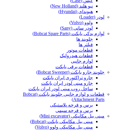
کیس (Case)
نیو هلند (New Holland)
هیوندای (Hyundai)
لودر (Loader)
ولوو (Volvo)
لودر سانی (Sany)
لوازم یدکی بابکت (Bobcat Spare Parts)
جلوبند ها
فیلتر ها
قطعات موتور
قطعات هیدرولیک
لوازم جانبی
قطعات برقی بابکت
جلوبند جارو بابکت (Bobcat Sweeper)
جارو تراکتوری ایران بابکت
جارو مینی لودر ایران بابکت
ساحل روب مینی لودر ایران بابکت
قطعات و لوازم جانبی جلوبند بابکت (Bobcat
Attachment Parts)
برس و فرچه پلاستیکی
برس و فرچه سیمی
مینی بیل مکانیکی (Mini excavator)
مینی بیل مکانیکی بابکت (Bobcat)
مینی بیل مکانیکی ولوو (Volvo)