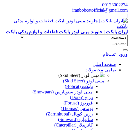
09123002274
iranbobcatofficial@gmail.com
|
ایران بابکت | جلوبند مینی لودر بابکت قطعات و لوازم یدکی بابکت
ورود | ثبت‌نام
صفحه اصلی
تمامی محصولات
مینی لودر (Skid Steer)
بابکت (Bobcat)
مینی لودر سنوپارس (Snowpars)
دراج (Doraj)
فوریوز (Foruse)
توماس (Thomas)
زرین کوپال (Zarrinkupal)
سانوارد (Sunward)
کاترپیلار (Caterpillar)