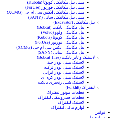
مینی بیل مکانیکی کوبوتا (Kubota)
مینی بیل مکانیکی فوریوز (ForUse)
مینی بیل مکانیکی ایکس سی ام جی (XCMG)
مینی بیل مکانیکی سانی (SANY)
بیل مکانیکی (Excavator)
بیل مکانیکی بابکت (Bobcat)
بیل مکانیکی ولوو (Volvo)
بیل مکانیکی کوبوتا (Kubota)
بیل مکانیکی فوریوز (ForUse)
بیل مکانیکی ایکس سی ام جی (XCMG)
بیل مکانیکی سانی (SANY)
لاستیک و تایر بابکت (Bobcat Tires)
لاستیک مینی لودر چینی
لاستیک مینی لودر ترکیه
لاستیک مینی لودر ایرانی
لاستیک مینی لودر کره ای
لاستیک شنی زنجیری بابکت
لیفتراک (Forklift)
قطعات موتور لیفتراک
قطعات هیدرولیکی لیفتراک
لاستیک لیفتراک
لوازم یدکی لیفتراک
قوانین
درباره ما