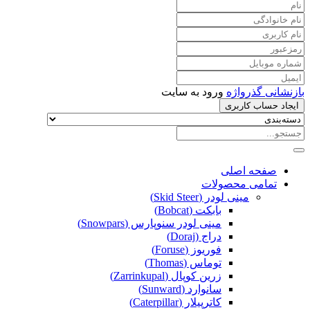
بازنشانی گذرواژه
ورود به سایت
ایجاد حساب کاربری
صفحه اصلی
تمامی محصولات
مینی لودر (Skid Steer)
بابکت (Bobcat)
مینی لودر سنوپارس (Snowpars)
دراج (Doraj)
فوریوز (Foruse)
توماس (Thomas)
زرین کوپال (Zarrinkupal)
سانوارد (Sunward)
کاترپیلار (Caterpillar)