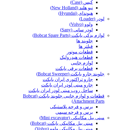
کیس (Case)
نیو هلند (New Holland)
هیوندای (Hyundai)
لودر (Loader)
ولوو (Volvo)
لودر سانی (Sany)
لوازم یدکی بابکت (Bobcat Spare Parts)
جلوبند ها
فیلتر ها
قطعات موتور
قطعات هیدرولیک
لوازم جانبی
قطعات برقی بابکت
جلوبند جارو بابکت (Bobcat Sweeper)
جارو تراکتوری ایران بابکت
جارو مینی لودر ایران بابکت
ساحل روب مینی لودر ایران بابکت
قطعات و لوازم جانبی جلوبند بابکت (Bobcat
Attachment Parts)
برس و فرچه پلاستیکی
برس و فرچه سیمی
مینی بیل مکانیکی (Mini excavator)
مینی بیل مکانیکی بابکت (Bobcat)
مینی بیل مکانیکی ولوو (Volvo)