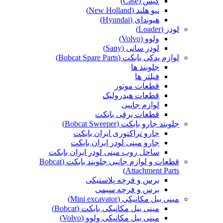
کیس (Case)
نیو هلند (New Holland)
هیوندای (Hyundai)
لودر (Loader)
ولوو (Volvo)
لودر سانی (Sany)
لوازم یدکی بابکت (Bobcat Spare Parts)
جلوبند ها
فیلتر ها
قطعات موتور
قطعات هیدرولیک
لوازم جانبی
قطعات برقی بابکت
جلوبند جارو بابکت (Bobcat Sweeper)
جارو تراکتوری ایران بابکت
جارو مینی لودر ایران بابکت
ساحل روب مینی لودر ایران بابکت
قطعات و لوازم جانبی جلوبند بابکت (Bobcat
Attachment Parts)
برس و فرچه پلاستیکی
برس و فرچه سیمی
مینی بیل مکانیکی (Mini excavator)
مینی بیل مکانیکی بابکت (Bobcat)
مینی بیل مکانیکی ولوو (Volvo)