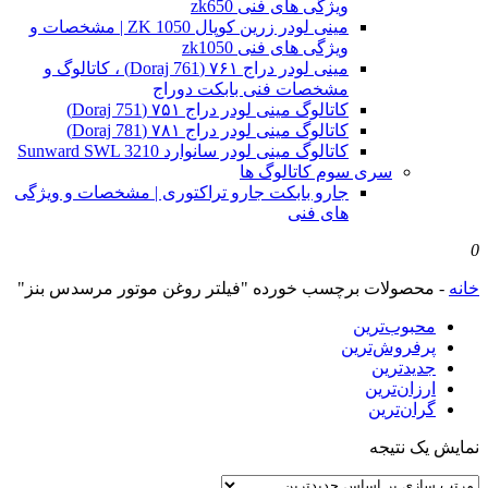
ویژگی های فنی zk650
مینی لودر زرین کوپال ZK 1050 | مشخصات و
ویژگی های فنی zk1050
مینی لودر دراج ۷۶۱ (Doraj 761) ، کاتالوگ و
مشخصات فنی بابکت دوراج
کاتالوگ مینی لودر دراج ۷۵۱ (Doraj 751)
کاتالوگ مینی لودر دراج ۷۸۱ (Doraj 781)
کاتالوگ مینی لودر سانوارد Sunward SWL 3210
سری سوم کاتالوگ ها
جارو بابکت جارو تراکتوری | مشخصات و ویژگی
های فنی
0
خانه
-
محصولات برچسب خورده "فیلتر روغن موتور مرسدس بنز"
محبوب‌ترین
پرفروش‌ترین
جدیدترین
ارزان‌ترین
گران‌ترین
نمایش یک نتیجه