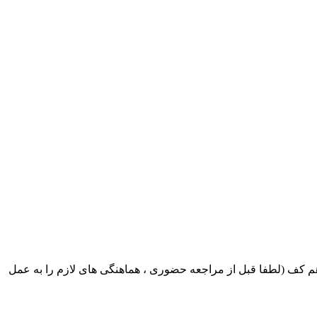
ک ایران بابکت : میدان حر . خ امام خمینی . خیابان کمالی . خیابان اسکندری جنوبی اول خیابان مرتضوی پلاک 8 طبقه هم کف (لطفا قبل از مراجعه حضوری ، هماهنگی های لازم را به عمل