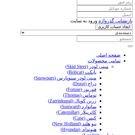
بازنشانی گذرواژه
ورود به سایت
ایجاد حساب کاربری
صفحه اصلی
تمامی محصولات
مینی لودر (Skid Steer)
بابکت (Bobcat)
مینی لودر سنوپارس (Snowpars)
دراج (Doraj)
فوریوز (Foruse)
توماس (Thomas)
زرین کوپال (Zarrinkupal)
سانوارد (Sunward)
کاترپیلار (Caterpillar)
کیس (Case)
نیو هلند (New Holland)
هیوندای (Hyundai)