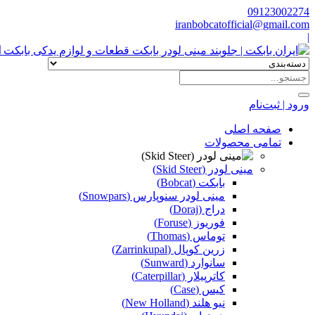
09123002274
iranbobcatofficial@gmail.com
|
ا
ورود | ثبت‌نام
صفحه اصلی
تمامی محصولات
مینی لودر (Skid Steer)
بابکت (Bobcat)
مینی لودر سنوپارس (Snowpars)
دراج (Doraj)
فوریوز (Foruse)
توماس (Thomas)
زرین کوپال (Zarrinkupal)
سانوارد (Sunward)
کاترپیلار (Caterpillar)
کیس (Case)
نیو هلند (New Holland)