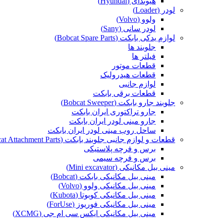
هیوندای (Hyundai)
لودر (Loader)
ولوو (Volvo)
لودر سانی (Sany)
لوازم یدکی بابکت (Bobcat Spare Parts)
جلوبند ها
فیلتر ها
قطعات موتور
قطعات هیدرولیک
لوازم جانبی
قطعات برقی بابکت
جلوبند جارو بابکت (Bobcat Sweeper)
جارو تراکتوری ایران بابکت
جارو مینی لودر ایران بابکت
ساحل روب مینی لودر ایران بابکت
قطعات و لوازم جانبی جلوبند بابکت (Bobcat Attachment Parts)
برس و فرچه پلاستیکی
برس و فرچه سیمی
مینی بیل مکانیکی (Mini excavator)
مینی بیل مکانیکی بابکت (Bobcat)
مینی بیل مکانیکی ولوو (Volvo)
مینی بیل مکانیکی کوبوتا (Kubota)
مینی بیل مکانیکی فوریوز (ForUse)
مینی بیل مکانیکی ایکس سی ام جی (XCMG)