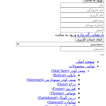
ورود به سایت
بازنشانی گذرواژه
ورود به سایت
ایجاد حساب کاربری
صفحه اصلی
تمامی محصولات
مینی لودر (Skid Steer)
بابکت (Bobcat)
مینی لودر سنوپارس (Snowpars)
دراج (Doraj)
فوریوز (Foruse)
توماس (Thomas)
زرین کوپال (Zarrinkupal)
سانوارد (Sunward)