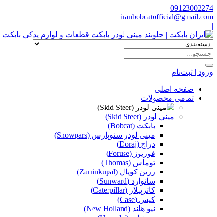
09123002274
iranbobcatofficial@gmail.com
|
ا
ورود | ثبت‌نام
صفحه اصلی
تمامی محصولات
مینی لودر (Skid Steer)
بابکت (Bobcat)
مینی لودر سنوپارس (Snowpars)
دراج (Doraj)
فوریوز (Foruse)
توماس (Thomas)
زرین کوپال (Zarrinkupal)
سانوارد (Sunward)
کاترپیلار (Caterpillar)
کیس (Case)
نیو هلند (New Holland)