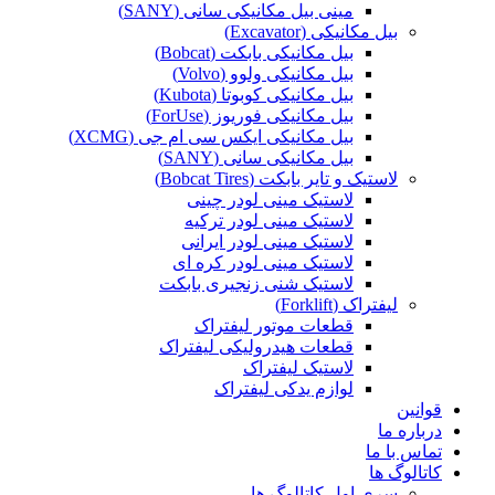
مینی بیل مکانیکی سانی (SANY)
بیل مکانیکی (Excavator)
بیل مکانیکی بابکت (Bobcat)
بیل مکانیکی ولوو (Volvo)
بیل مکانیکی کوبوتا (Kubota)
بیل مکانیکی فوریوز (ForUse)
بیل مکانیکی ایکس سی ام جی (XCMG)
بیل مکانیکی سانی (SANY)
لاستیک و تایر بابکت (Bobcat Tires)
لاستیک مینی لودر چینی
لاستیک مینی لودر ترکیه
لاستیک مینی لودر ایرانی
لاستیک مینی لودر کره ای
لاستیک شنی زنجیری بابکت
لیفتراک (Forklift)
قطعات موتور لیفتراک
قطعات هیدرولیکی لیفتراک
لاستیک لیفتراک
لوازم یدکی لیفتراک
قوانین
درباره ما
تماس با ما
کاتالوگ ها
سری اول کاتالوگ ها