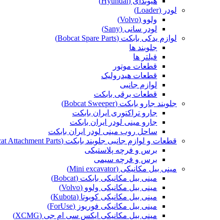
هیوندای (Hyundai)
لودر (Loader)
ولوو (Volvo)
لودر سانی (Sany)
لوازم یدکی بابکت (Bobcat Spare Parts)
جلوبند ها
فیلتر ها
قطعات موتور
قطعات هیدرولیک
لوازم جانبی
قطعات برقی بابکت
جلوبند جارو بابکت (Bobcat Sweeper)
جارو تراکتوری ایران بابکت
جارو مینی لودر ایران بابکت
ساحل روب مینی لودر ایران بابکت
قطعات و لوازم جانبی جلوبند بابکت (Bobcat Attachment Parts)
برس و فرچه پلاستیکی
برس و فرچه سیمی
مینی بیل مکانیکی (Mini excavator)
مینی بیل مکانیکی بابکت (Bobcat)
مینی بیل مکانیکی ولوو (Volvo)
مینی بیل مکانیکی کوبوتا (Kubota)
مینی بیل مکانیکی فوریوز (ForUse)
مینی بیل مکانیکی ایکس سی ام جی (XCMG)