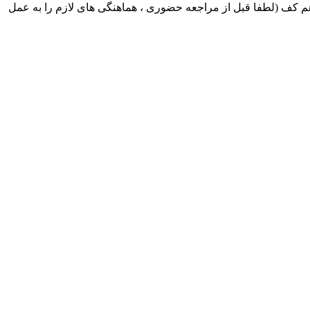
ک ایران بابکت : میدان حر . خ امام خمینی . خیابان کمالی . خیابان اسکندری جنوبی اول خیابان مرتضوی پلاک 8 طبقه هم کف (لطفا قبل از مراجعه حضوری ، هماهنگی های لازم را به عمل