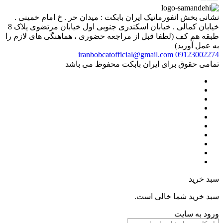
نشانی بخش انفورماتیک ایران بابکت : میدان حر . خ امام خمینی .
خیابان کمالی . خیابان اسکندری جنوبی اول خیابان مرتضوی پلاک 8
طبقه هم کف (لطفا قبل از مراجعه حضوری ، هماهنگی های لازم را
به عمل آورید)
iranbobcatofficial@gmail.com
09123002274
تمامی حقوق برای ایران بابکت محفوظ می باشد
سبد خرید
سبد خرید شما خالی است.
ورود به سایت