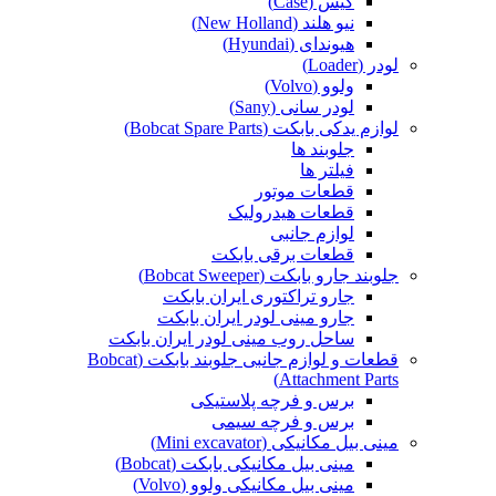
کیس (Case)
نیو هلند (New Holland)
هیوندای (Hyundai)
لودر (Loader)
ولوو (Volvo)
لودر سانی (Sany)
لوازم یدکی بابکت (Bobcat Spare Parts)
جلوبند ها
فیلتر ها
قطعات موتور
قطعات هیدرولیک
لوازم جانبی
قطعات برقی بابکت
جلوبند جارو بابکت (Bobcat Sweeper)
جارو تراکتوری ایران بابکت
جارو مینی لودر ایران بابکت
ساحل روب مینی لودر ایران بابکت
قطعات و لوازم جانبی جلوبند بابکت (Bobcat
Attachment Parts)
برس و فرچه پلاستیکی
برس و فرچه سیمی
مینی بیل مکانیکی (Mini excavator)
مینی بیل مکانیکی بابکت (Bobcat)
مینی بیل مکانیکی ولوو (Volvo)