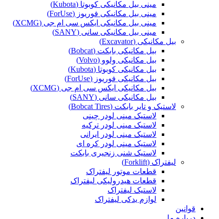
مینی بیل مکانیکی کوبوتا (Kubota)
مینی بیل مکانیکی فوریوز (ForUse)
مینی بیل مکانیکی ایکس سی ام جی (XCMG)
مینی بیل مکانیکی سانی (SANY)
بیل مکانیکی (Excavator)
بیل مکانیکی بابکت (Bobcat)
بیل مکانیکی ولوو (Volvo)
بیل مکانیکی کوبوتا (Kubota)
بیل مکانیکی فوریوز (ForUse)
بیل مکانیکی ایکس سی ام جی (XCMG)
بیل مکانیکی سانی (SANY)
لاستیک و تایر بابکت (Bobcat Tires)
لاستیک مینی لودر چینی
لاستیک مینی لودر ترکیه
لاستیک مینی لودر ایرانی
لاستیک مینی لودر کره ای
لاستیک شنی زنجیری بابکت
لیفتراک (Forklift)
قطعات موتور لیفتراک
قطعات هیدرولیکی لیفتراک
لاستیک لیفتراک
لوازم یدکی لیفتراک
قوانین
درباره ما