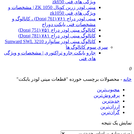
ویژگی های فنی zk650
مینی لودر زرین کوپال ZK 1050 | مشخصات و
ویژگی های فنی zk1050
مینی لودر دراج ۷۶۱ (Doraj 761) ، کاتالوگ و
مشخصات فنی بابکت دوراج
کاتالوگ مینی لودر دراج ۷۵۱ (Doraj 751)
کاتالوگ مینی لودر دراج ۷۸۱ (Doraj 781)
کاتالوگ مینی لودر سانوارد Sunward SWL 3210
سری سوم کاتالوگ ها
جارو بابکت جارو تراکتوری | مشخصات و ویژگی
های فنی
0
خانه
-
محصولات برچسب خورده "قطعات مینی لودر بابکت"
محبوب‌ترین
پرفروش‌ترین
جدیدترین
ارزان‌ترین
گران‌ترین
نمایش یک نتیجه