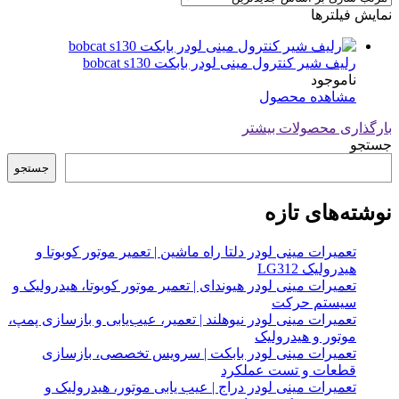
نمایش فیلترها
رلیف شیر کنترول مینی لودر بابکت bobcat s130
ناموجود
مشاهده محصول
بارگذاری محصولات بیشتر
جستجو
جستجو
نوشته‌های تازه
تعمیرات مینی لودر دلتا راه ماشین | تعمیر موتور کوبوتا و
هیدرولیک LG312
تعمیرات مینی لودر هیوندای | تعمیر موتور کوبوتا، هیدرولیک و
سیستم حرکت
تعمیرات مینی لودر نیوهلند | تعمیر، عیب‌یابی و بازسازی پمپ،
موتور و هیدرولیک
تعمیرات مینی لودر بابکت | سرویس تخصصی، بازسازی
قطعات و تست عملکرد
تعمیرات مینی لودر دراج | عیب یابی موتور، هیدرولیک و