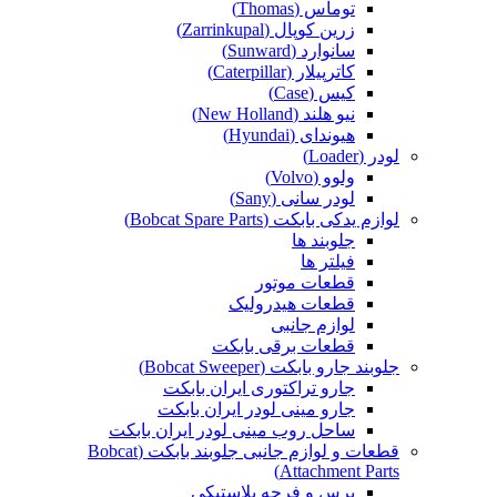
توماس (Thomas)
زرین کوپال (Zarrinkupal)
سانوارد (Sunward)
کاترپیلار (Caterpillar)
کیس (Case)
نیو هلند (New Holland)
هیوندای (Hyundai)
لودر (Loader)
ولوو (Volvo)
لودر سانی (Sany)
لوازم یدکی بابکت (Bobcat Spare Parts)
جلوبند ها
فیلتر ها
قطعات موتور
قطعات هیدرولیک
لوازم جانبی
قطعات برقی بابکت
جلوبند جارو بابکت (Bobcat Sweeper)
جارو تراکتوری ایران بابکت
جارو مینی لودر ایران بابکت
ساحل روب مینی لودر ایران بابکت
قطعات و لوازم جانبی جلوبند بابکت (Bobcat
Attachment Parts)
برس و فرچه پلاستیکی