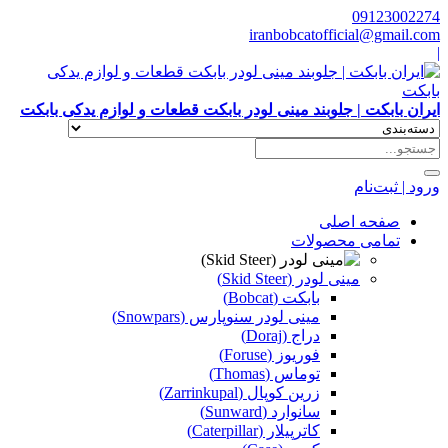
09123002274
iranbobcatofficial@gmail.com
|
ایران بابکت | جلوبند مینی لودر بابکت قطعات و لوازم یدکی بابکت
ورود | ثبت‌نام
صفحه اصلی
تمامی محصولات
مینی لودر (Skid Steer)
بابکت (Bobcat)
مینی لودر سنوپارس (Snowpars)
دراج (Doraj)
فوریوز (Foruse)
توماس (Thomas)
زرین کوپال (Zarrinkupal)
سانوارد (Sunward)
کاترپیلار (Caterpillar)