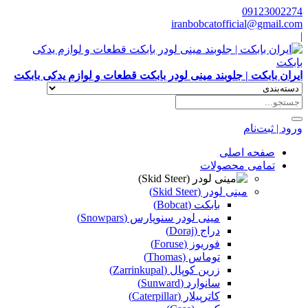
09123002274
iranbobcatofficial@gmail.com
|
ایران بابکت | جلوبند مینی لودر بابکت قطعات و لوازم یدکی بابکت
ورود | ثبت‌نام
صفحه اصلی
تمامی محصولات
مینی لودر (Skid Steer)
بابکت (Bobcat)
مینی لودر سنوپارس (Snowpars)
دراج (Doraj)
فوریوز (Foruse)
توماس (Thomas)
زرین کوپال (Zarrinkupal)
سانوارد (Sunward)
کاترپیلار (Caterpillar)