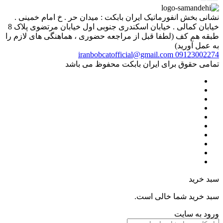
نشانی بخش انفورماتیک ایران بابکت : میدان حر . خ امام خمینی .
خیابان کمالی . خیابان اسکندری جنوبی اول خیابان مرتضوی پلاک 8
طبقه هم کف (لطفا قبل از مراجعه حضوری ، هماهنگی های لازم را
به عمل آورید)
iranbobcatofficial@gmail.com
09123002274
تمامی حقوق برای ایران بابکت محفوظ می باشد
سبد خرید
سبد خرید شما خالی است.
ورود به سایت