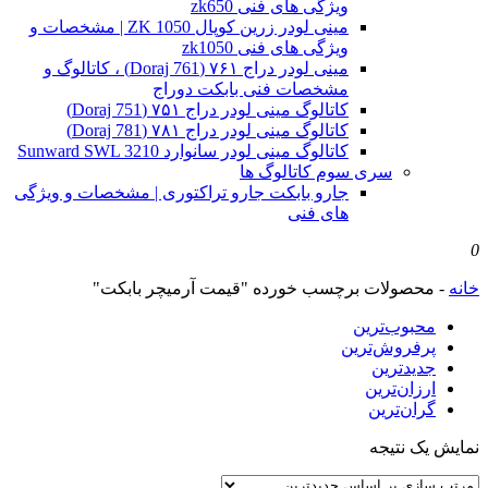
ویژگی های فنی zk650
مینی لودر زرین کوپال ZK 1050 | مشخصات و
ویژگی های فنی zk1050
مینی لودر دراج ۷۶۱ (Doraj 761) ، کاتالوگ و
مشخصات فنی بابکت دوراج
کاتالوگ مینی لودر دراج ۷۵۱ (Doraj 751)
کاتالوگ مینی لودر دراج ۷۸۱ (Doraj 781)
کاتالوگ مینی لودر سانوارد Sunward SWL 3210
سری سوم کاتالوگ ها
جارو بابکت جارو تراکتوری | مشخصات و ویژگی
های فنی
0
خانه
-
محصولات برچسب خورده "قیمت آرمیچر بابکت"
محبوب‌ترین
پرفروش‌ترین
جدیدترین
ارزان‌ترین
گران‌ترین
نمایش یک نتیجه