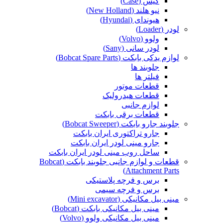
کیس (Case)
نیو هلند (New Holland)
هیوندای (Hyundai)
لودر (Loader)
ولوو (Volvo)
لودر سانی (Sany)
لوازم یدکی بابکت (Bobcat Spare Parts)
جلوبند ها
فیلتر ها
قطعات موتور
قطعات هیدرولیک
لوازم جانبی
قطعات برقی بابکت
جلوبند جارو بابکت (Bobcat Sweeper)
جارو تراکتوری ایران بابکت
جارو مینی لودر ایران بابکت
ساحل روب مینی لودر ایران بابکت
قطعات و لوازم جانبی جلوبند بابکت (Bobcat
Attachment Parts)
برس و فرچه پلاستیکی
برس و فرچه سیمی
مینی بیل مکانیکی (Mini excavator)
مینی بیل مکانیکی بابکت (Bobcat)
مینی بیل مکانیکی ولوو (Volvo)