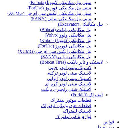
مینی بیل مکانیکی کوبوتا (Kubota)
مینی بیل مکانیکی فوریوز (ForUse)
مینی بیل مکانیکی ایکس سی ام جی (XCMG)
مینی بیل مکانیکی سانی (SANY)
بیل مکانیکی (Excavator)
بیل مکانیکی بابکت (Bobcat)
بیل مکانیکی ولوو (Volvo)
بیل مکانیکی کوبوتا (Kubota)
بیل مکانیکی فوریوز (ForUse)
بیل مکانیکی ایکس سی ام جی (XCMG)
بیل مکانیکی سانی (SANY)
لاستیک و تایر بابکت (Bobcat Tires)
لاستیک مینی لودر چینی
لاستیک مینی لودر ترکیه
لاستیک مینی لودر ایرانی
لاستیک مینی لودر کره ای
لاستیک شنی زنجیری بابکت
لیفتراک (Forklift)
قطعات موتور لیفتراک
قطعات هیدرولیکی لیفتراک
لاستیک لیفتراک
لوازم یدکی لیفتراک
قوانین
درباره ما