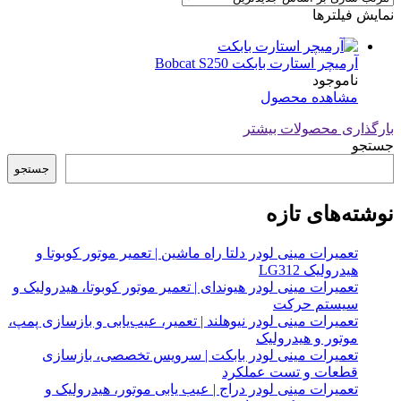
نمایش فیلترها
آرمیچر استارت بابکت Bobcat S250
ناموجود
مشاهده محصول
بارگذاری محصولات بیشتر
جستجو
جستجو
نوشته‌های تازه
تعمیرات مینی لودر دلتا راه ماشین | تعمیر موتور کوبوتا و
هیدرولیک LG312
تعمیرات مینی لودر هیوندای | تعمیر موتور کوبوتا، هیدرولیک و
سیستم حرکت
تعمیرات مینی لودر نیوهلند | تعمیر، عیب‌یابی و بازسازی پمپ،
موتور و هیدرولیک
تعمیرات مینی لودر بابکت | سرویس تخصصی، بازسازی
قطعات و تست عملکرد
تعمیرات مینی لودر دراج | عیب یابی موتور، هیدرولیک و