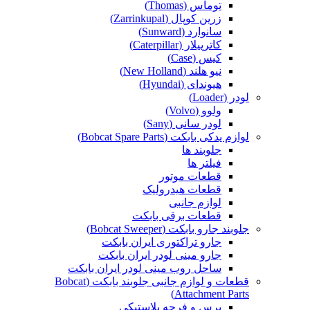
توماس (Thomas)
زرین کوپال (Zarrinkupal)
سانوارد (Sunward)
کاترپیلار (Caterpillar)
کیس (Case)
نیو هلند (New Holland)
هیوندای (Hyundai)
لودر (Loader)
ولوو (Volvo)
لودر سانی (Sany)
لوازم یدکی بابکت (Bobcat Spare Parts)
جلوبند ها
فیلتر ها
قطعات موتور
قطعات هیدرولیک
لوازم جانبی
قطعات برقی بابکت
جلوبند جارو بابکت (Bobcat Sweeper)
جارو تراکتوری ایران بابکت
جارو مینی لودر ایران بابکت
ساحل روب مینی لودر ایران بابکت
قطعات و لوازم جانبی جلوبند بابکت (Bobcat
Attachment Parts)
برس و فرچه پلاستیکی