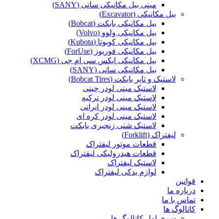
مینی بیل مکانیکی سانی (SANY)
بیل مکانیکی (Excavator)
بیل مکانیکی بابکت (Bobcat)
بیل مکانیکی ولوو (Volvo)
بیل مکانیکی کوبوتا (Kubota)
بیل مکانیکی فوریوز (ForUse)
بیل مکانیکی ایکس سی ام جی (XCMG)
بیل مکانیکی سانی (SANY)
لاستیک و تایر بابکت (Bobcat Tires)
لاستیک مینی لودر چینی
لاستیک مینی لودر ترکیه
لاستیک مینی لودر ایرانی
لاستیک مینی لودر کره ای
لاستیک شنی زنجیری بابکت
لیفتراک (Forklift)
قطعات موتور لیفتراک
قطعات هیدرولیکی لیفتراک
لاستیک لیفتراک
لوازم یدکی لیفتراک
قوانین
درباره ما
تماس با ما
کاتالوگ ها
سری اول کاتالوگ ها