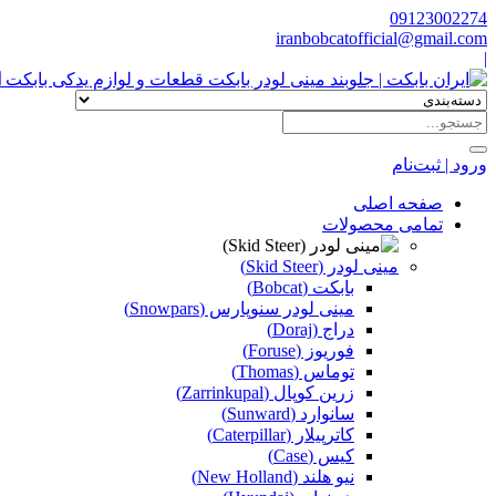
09123002274
iranbobcatofficial@gmail.com
|
ا
ورود | ثبت‌نام
صفحه اصلی
تمامی محصولات
مینی لودر (Skid Steer)
بابکت (Bobcat)
مینی لودر سنوپارس (Snowpars)
دراج (Doraj)
فوریوز (Foruse)
توماس (Thomas)
زرین کوپال (Zarrinkupal)
سانوارد (Sunward)
کاترپیلار (Caterpillar)
کیس (Case)
نیو هلند (New Holland)