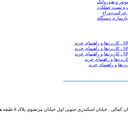
موتور و هیدرولیک
 و تست عملکرد
م حرکت دوراج
 بازسازی دستگاه
نشانی بخش انفورماتی