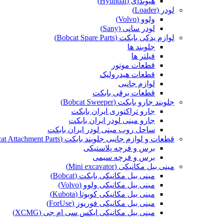
هیوندای (Hyundai)
لودر (Loader)
ولوو (Volvo)
لودر سانی (Sany)
لوازم یدکی بابکت (Bobcat Spare Parts)
جلوبند ها
فیلتر ها
قطعات موتور
قطعات هیدرولیک
لوازم جانبی
قطعات برقی بابکت
جلوبند جارو بابکت (Bobcat Sweeper)
جارو تراکتوری ایران بابکت
جارو مینی لودر ایران بابکت
ساحل روب مینی لودر ایران بابکت
قطعات و لوازم جانبی جلوبند بابکت (Bobcat Attachment Parts)
برس و فرچه پلاستیکی
برس و فرچه سیمی
مینی بیل مکانیکی (Mini excavator)
مینی بیل مکانیکی بابکت (Bobcat)
مینی بیل مکانیکی ولوو (Volvo)
مینی بیل مکانیکی کوبوتا (Kubota)
مینی بیل مکانیکی فوریوز (ForUse)
مینی بیل مکانیکی ایکس سی ام جی (XCMG)