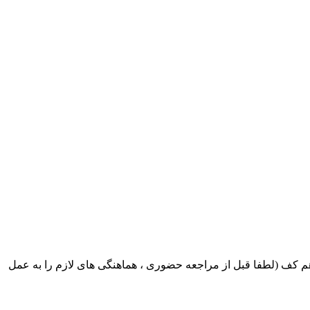
ک ایران بابکت : میدان حر . خ امام خمینی . خیابان کمالی . خیابان اسکندری جنوبی اول خیابان مرتضوی پلاک 8 طبقه هم کف (لطفا قبل از مراجعه حضوری ، هماهنگی های لازم را به عمل