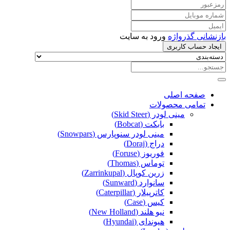
بازنشانی گذرواژه
ورود به سایت
ایجاد حساب کاربری
صفحه اصلی
تمامی محصولات
مینی لودر (Skid Steer)
بابکت (Bobcat)
مینی لودر سنوپارس (Snowpars)
دراج (Doraj)
فوریوز (Foruse)
توماس (Thomas)
زرین کوپال (Zarrinkupal)
سانوارد (Sunward)
کاترپیلار (Caterpillar)
کیس (Case)
نیو هلند (New Holland)
هیوندای (Hyundai)