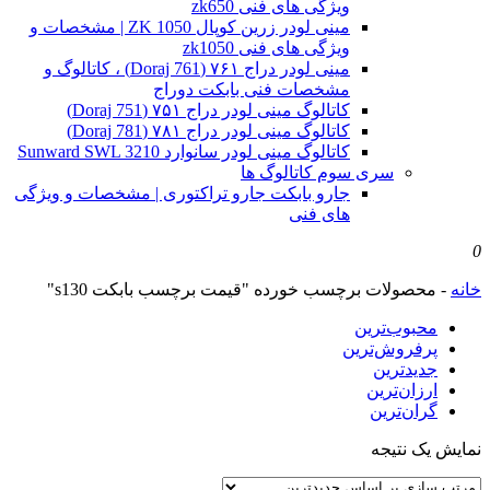
ویژگی های فنی zk650
مینی لودر زرین کوپال ZK 1050 | مشخصات و
ویژگی های فنی zk1050
مینی لودر دراج ۷۶۱ (Doraj 761) ، کاتالوگ و
مشخصات فنی بابکت دوراج
کاتالوگ مینی لودر دراج ۷۵۱ (Doraj 751)
کاتالوگ مینی لودر دراج ۷۸۱ (Doraj 781)
کاتالوگ مینی لودر سانوارد Sunward SWL 3210
سری سوم کاتالوگ ها
جارو بابکت جارو تراکتوری | مشخصات و ویژگی
های فنی
0
خانه
-
محصولات برچسب خورده "قیمت برچسب بابکت s130"
محبوب‌ترین
پرفروش‌ترین
جدیدترین
ارزان‌ترین
گران‌ترین
نمایش یک نتیجه