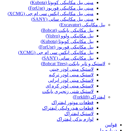
مینی بیل مکانیکی کوبوتا (Kubota)
مینی بیل مکانیکی فوریوز (ForUse)
مینی بیل مکانیکی ایکس سی ام جی (XCMG)
مینی بیل مکانیکی سانی (SANY)
بیل مکانیکی (Excavator)
بیل مکانیکی بابکت (Bobcat)
بیل مکانیکی ولوو (Volvo)
بیل مکانیکی کوبوتا (Kubota)
بیل مکانیکی فوریوز (ForUse)
بیل مکانیکی ایکس سی ام جی (XCMG)
بیل مکانیکی سانی (SANY)
لاستیک و تایر بابکت (Bobcat Tires)
لاستیک مینی لودر چینی
لاستیک مینی لودر ترکیه
لاستیک مینی لودر ایرانی
لاستیک مینی لودر کره ای
لاستیک شنی زنجیری بابکت
لیفتراک (Forklift)
قطعات موتور لیفتراک
قطعات هیدرولیکی لیفتراک
لاستیک لیفتراک
لوازم یدکی لیفتراک
قوانین
درباره ما