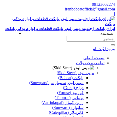
09123002274
iranbobcatofficial@gmail.com
|
ایران بابکت | جلوبند مینی لودر بابکت قطعات و لوازم یدکی بابکت
ورود | ثبت‌نام
صفحه اصلی
تمامی محصولات
مینی لودر (Skid Steer)
بابکت (Bobcat)
مینی لودر سنوپارس (Snowpars)
دراج (Doraj)
فوریوز (Foruse)
توماس (Thomas)
زرین کوپال (Zarrinkupal)
سانوارد (Sunward)
کاترپیلار (Caterpillar)