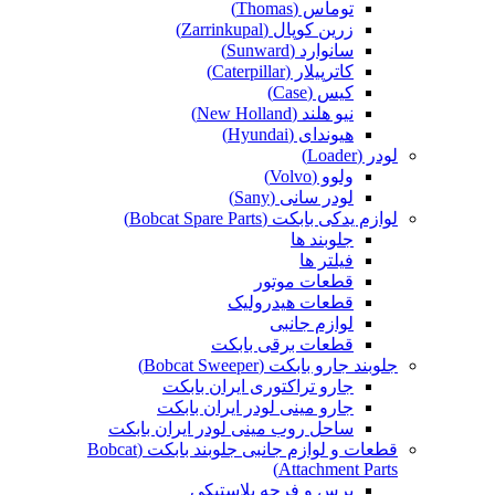
توماس (Thomas)
زرین کوپال (Zarrinkupal)
سانوارد (Sunward)
کاترپیلار (Caterpillar)
کیس (Case)
نیو هلند (New Holland)
هیوندای (Hyundai)
لودر (Loader)
ولوو (Volvo)
لودر سانی (Sany)
لوازم یدکی بابکت (Bobcat Spare Parts)
جلوبند ها
فیلتر ها
قطعات موتور
قطعات هیدرولیک
لوازم جانبی
قطعات برقی بابکت
جلوبند جارو بابکت (Bobcat Sweeper)
جارو تراکتوری ایران بابکت
جارو مینی لودر ایران بابکت
ساحل روب مینی لودر ایران بابکت
قطعات و لوازم جانبی جلوبند بابکت (Bobcat
Attachment Parts)
برس و فرچه پلاستیکی