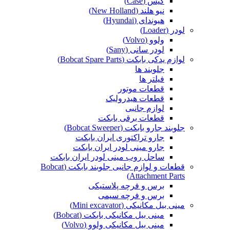
کیس (Case)
نیو هلند (New Holland)
هیوندای (Hyundai)
لودر (Loader)
ولوو (Volvo)
لودر سانی (Sany)
لوازم یدکی بابکت (Bobcat Spare Parts)
جلوبند ها
فیلتر ها
قطعات موتور
قطعات هیدرولیک
لوازم جانبی
قطعات برقی بابکت
جلوبند جارو بابکت (Bobcat Sweeper)
جارو تراکتوری ایران بابکت
جارو مینی لودر ایران بابکت
ساحل روب مینی لودر ایران بابکت
قطعات و لوازم جانبی جلوبند بابکت (Bobcat
Attachment Parts)
برس و فرچه پلاستیکی
برس و فرچه سیمی
مینی بیل مکانیکی (Mini excavator)
مینی بیل مکانیکی بابکت (Bobcat)
مینی بیل مکانیکی ولوو (Volvo)