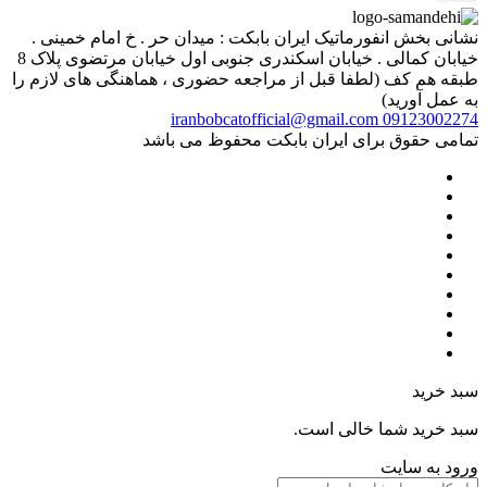
نشانی بخش انفورماتیک ایران بابکت : میدان حر . خ امام خمینی .
خیابان کمالی . خیابان اسکندری جنوبی اول خیابان مرتضوی پلاک 8
طبقه هم کف (لطفا قبل از مراجعه حضوری ، هماهنگی های لازم را
به عمل آورید)
iranbobcatofficial@gmail.com
09123002274
تمامی حقوق برای ایران بابکت محفوظ می باشد
سبد خرید
سبد خرید شما خالی است.
ورود به سایت