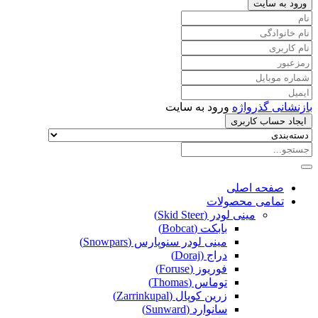
ورود به سایت
بازنشانی گذرواژه
ورود به سایت
ایجاد حساب کاربری
صفحه اصلی
تمامی محصولات
مینی لودر (Skid Steer)
بابکت (Bobcat)
مینی لودر سنوپارس (Snowpars)
دراج (Doraj)
فوریوز (Foruse)
توماس (Thomas)
زرین کوپال (Zarrinkupal)
سانوارد (Sunward)