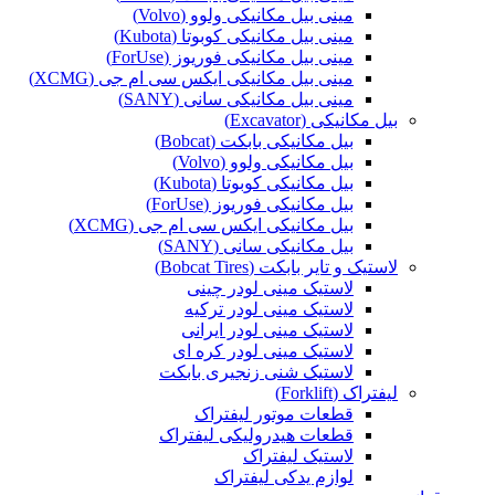
مینی بیل مکانیکی ولوو (Volvo)
مینی بیل مکانیکی کوبوتا (Kubota)
مینی بیل مکانیکی فوریوز (ForUse)
مینی بیل مکانیکی ایکس سی ام جی (XCMG)
مینی بیل مکانیکی سانی (SANY)
بیل مکانیکی (Excavator)
بیل مکانیکی بابکت (Bobcat)
بیل مکانیکی ولوو (Volvo)
بیل مکانیکی کوبوتا (Kubota)
بیل مکانیکی فوریوز (ForUse)
بیل مکانیکی ایکس سی ام جی (XCMG)
بیل مکانیکی سانی (SANY)
لاستیک و تایر بابکت (Bobcat Tires)
لاستیک مینی لودر چینی
لاستیک مینی لودر ترکیه
لاستیک مینی لودر ایرانی
لاستیک مینی لودر کره ای
لاستیک شنی زنجیری بابکت
لیفتراک (Forklift)
قطعات موتور لیفتراک
قطعات هیدرولیکی لیفتراک
لاستیک لیفتراک
لوازم یدکی لیفتراک