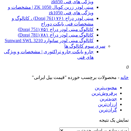
ویژگی های فنی zk650
مینی لودر زرین کوپال ZK 1050 | مشخصات و
ویژگی های فنی zk1050
مینی لودر دراج ۷۶۱ (Doraj 761) ، کاتالوگ و
مشخصات فنی بابکت دوراج
کاتالوگ مینی لودر دراج ۷۵۱ (Doraj 751)
کاتالوگ مینی لودر دراج ۷۸۱ (Doraj 781)
کاتالوگ مینی لودر سانوارد Sunward SWL 3210
سری سوم کاتالوگ ها
جارو بابکت جارو تراکتوری | مشخصات و ویژگی
های فنی
0
خانه
-
محصولات برچسب خورده "قیمت بیل ایرانی"
محبوب‌ترین
پرفروش‌ترین
جدیدترین
ارزان‌ترین
گران‌ترین
نمایش یک نتیجه