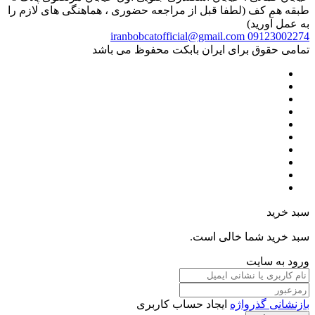
طبقه هم کف (لطفا قبل از مراجعه حضوری ، هماهنگی های لازم را
به عمل آورید)
iranbobcatofficial@gmail.com
09123002274
تمامی حقوق برای ایران بابکت محفوظ می باشد
سبد خرید
سبد خرید شما خالی است.
ورود به سایت
بازنشانی گذرواژه
ایجاد حساب کاربری