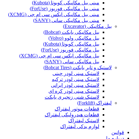
مینی بیل مکانیکی کوبوتا (Kubota)
مینی بیل مکانیکی فوریوز (ForUse)
مینی بیل مکانیکی ایکس سی ام جی (XCMG)
مینی بیل مکانیکی سانی (SANY)
بیل مکانیکی (Excavator)
بیل مکانیکی بابکت (Bobcat)
بیل مکانیکی ولوو (Volvo)
بیل مکانیکی کوبوتا (Kubota)
بیل مکانیکی فوریوز (ForUse)
بیل مکانیکی ایکس سی ام جی (XCMG)
بیل مکانیکی سانی (SANY)
لاستیک و تایر بابکت (Bobcat Tires)
لاستیک مینی لودر چینی
لاستیک مینی لودر ترکیه
لاستیک مینی لودر ایرانی
لاستیک مینی لودر کره ای
لاستیک شنی زنجیری بابکت
لیفتراک (Forklift)
قطعات موتور لیفتراک
قطعات هیدرولیکی لیفتراک
لاستیک لیفتراک
لوازم یدکی لیفتراک
قوانین
درباره ما