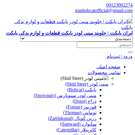
09123002274
iranbobcatofficial@gmail.com
|
ایران بابکت | جلوبند مینی لودر بابکت قطعات و لوازم یدکی بابکت
ورود | ثبت‌نام
صفحه اصلی
تمامی محصولات
مینی لودر (Skid Steer)
بابکت (Bobcat)
مینی لودر سنوپارس (Snowpars)
دراج (Doraj)
فوریوز (Foruse)
توماس (Thomas)
زرین کوپال (Zarrinkupal)
سانوارد (Sunward)
کاترپیلار (Caterpillar)