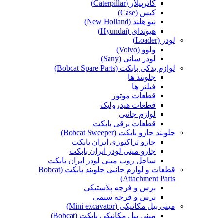
کاترپیلار (Caterpillar)
کیس (Case)
نیو هلند (New Holland)
هیوندای (Hyundai)
لودر (Loader)
ولوو (Volvo)
لودر سانی (Sany)
لوازم یدکی بابکت (Bobcat Spare Parts)
جلوبند ها
فیلتر ها
قطعات موتور
قطعات هیدرولیک
لوازم جانبی
قطعات برقی بابکت
جلوبند جارو بابکت (Bobcat Sweeper)
جارو تراکتوری ایران بابکت
جارو مینی لودر ایران بابکت
ساحل روب مینی لودر ایران بابکت
قطعات و لوازم جانبی جلوبند بابکت (Bobcat
Attachment Parts)
برس و فرچه پلاستیکی
برس و فرچه سیمی
مینی بیل مکانیکی (Mini excavator)
مینی بیل مکانیکی بابکت (Bobcat)