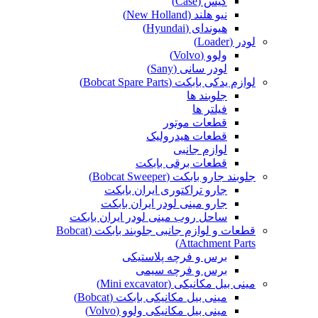
کیس (Case)
نیو هلند (New Holland)
هیوندای (Hyundai)
لودر (Loader)
ولوو (Volvo)
لودر سانی (Sany)
لوازم یدکی بابکت (Bobcat Spare Parts)
جلوبند ها
فیلتر ها
قطعات موتور
قطعات هیدرولیک
لوازم جانبی
قطعات برقی بابکت
جلوبند جارو بابکت (Bobcat Sweeper)
جارو تراکتوری ایران بابکت
جارو مینی لودر ایران بابکت
ساحل روب مینی لودر ایران بابکت
قطعات و لوازم جانبی جلوبند بابکت (Bobcat
Attachment Parts)
برس و فرچه پلاستیکی
برس و فرچه سیمی
مینی بیل مکانیکی (Mini excavator)
مینی بیل مکانیکی بابکت (Bobcat)
مینی بیل مکانیکی ولوو (Volvo)