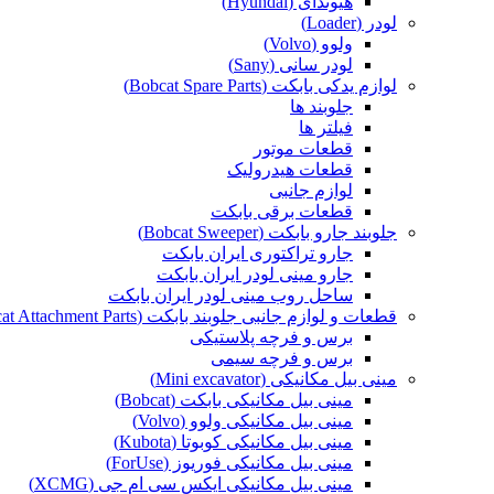
هیوندای (Hyundai)
لودر (Loader)
ولوو (Volvo)
لودر سانی (Sany)
لوازم یدکی بابکت (Bobcat Spare Parts)
جلوبند ها
فیلتر ها
قطعات موتور
قطعات هیدرولیک
لوازم جانبی
قطعات برقی بابکت
جلوبند جارو بابکت (Bobcat Sweeper)
جارو تراکتوری ایران بابکت
جارو مینی لودر ایران بابکت
ساحل روب مینی لودر ایران بابکت
قطعات و لوازم جانبی جلوبند بابکت (Bobcat Attachment Parts)
برس و فرچه پلاستیکی
برس و فرچه سیمی
مینی بیل مکانیکی (Mini excavator)
مینی بیل مکانیکی بابکت (Bobcat)
مینی بیل مکانیکی ولوو (Volvo)
مینی بیل مکانیکی کوبوتا (Kubota)
مینی بیل مکانیکی فوریوز (ForUse)
مینی بیل مکانیکی ایکس سی ام جی (XCMG)