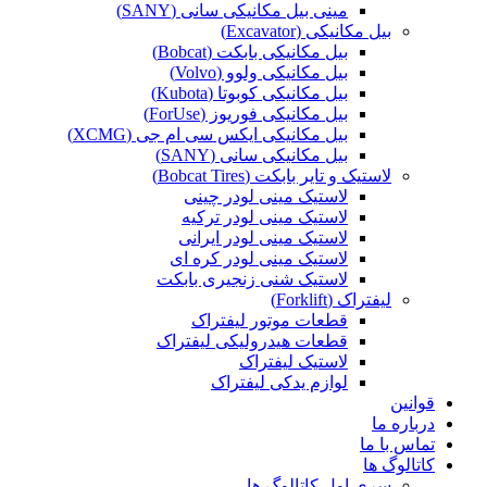
مینی بیل مکانیکی سانی (SANY)
بیل مکانیکی (Excavator)
بیل مکانیکی بابکت (Bobcat)
بیل مکانیکی ولوو (Volvo)
بیل مکانیکی کوبوتا (Kubota)
بیل مکانیکی فوریوز (ForUse)
بیل مکانیکی ایکس سی ام جی (XCMG)
بیل مکانیکی سانی (SANY)
لاستیک و تایر بابکت (Bobcat Tires)
لاستیک مینی لودر چینی
لاستیک مینی لودر ترکیه
لاستیک مینی لودر ایرانی
لاستیک مینی لودر کره ای
لاستیک شنی زنجیری بابکت
لیفتراک (Forklift)
قطعات موتور لیفتراک
قطعات هیدرولیکی لیفتراک
لاستیک لیفتراک
لوازم یدکی لیفتراک
قوانین
درباره ما
تماس با ما
کاتالوگ ها
سری اول کاتالوگ ها