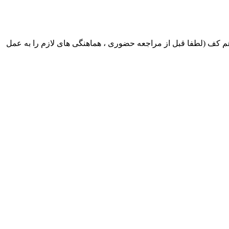
ک ایران بابکت : میدان حر . خ امام خمینی . خیابان کمالی . خیابان اسکندری جنوبی اول خیابان مرتضوی پلاک 8 طبقه هم کف (لطفا قبل از مراجعه حضوری ، هماهنگی های لازم را به عمل