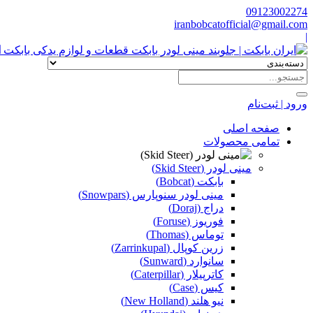
09123002274
iranbobcatofficial@gmail.com
|
ا
ورود | ثبت‌نام
صفحه اصلی
تمامی محصولات
مینی لودر (Skid Steer)
بابکت (Bobcat)
مینی لودر سنوپارس (Snowpars)
دراج (Doraj)
فوریوز (Foruse)
توماس (Thomas)
زرین کوپال (Zarrinkupal)
سانوارد (Sunward)
کاترپیلار (Caterpillar)
کیس (Case)
نیو هلند (New Holland)