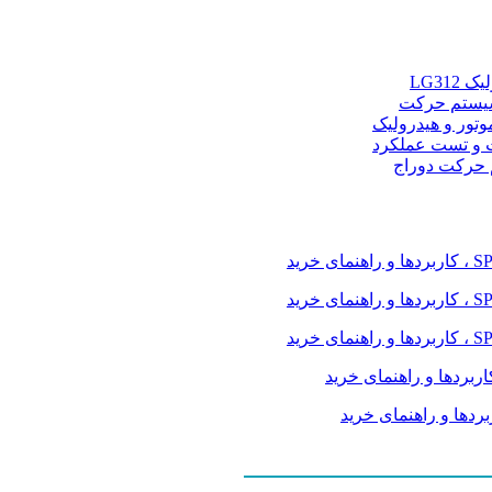
LG31
و سیستم حرکت
موتور و هیدرولیک
 و تست عملکرد
م حرکت دوراج