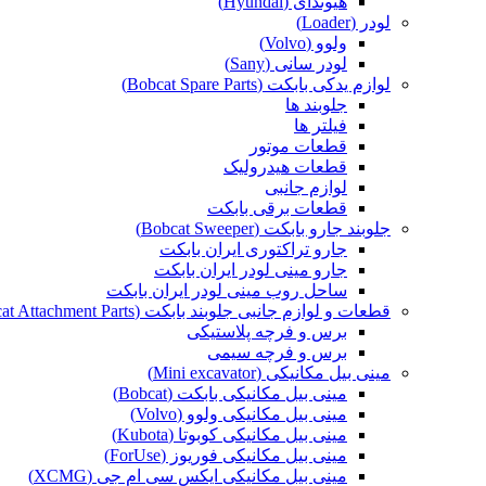
هیوندای (Hyundai)
لودر (Loader)
ولوو (Volvo)
لودر سانی (Sany)
لوازم یدکی بابکت (Bobcat Spare Parts)
جلوبند ها
فیلتر ها
قطعات موتور
قطعات هیدرولیک
لوازم جانبی
قطعات برقی بابکت
جلوبند جارو بابکت (Bobcat Sweeper)
جارو تراکتوری ایران بابکت
جارو مینی لودر ایران بابکت
ساحل روب مینی لودر ایران بابکت
قطعات و لوازم جانبی جلوبند بابکت (Bobcat Attachment Parts)
برس و فرچه پلاستیکی
برس و فرچه سیمی
مینی بیل مکانیکی (Mini excavator)
مینی بیل مکانیکی بابکت (Bobcat)
مینی بیل مکانیکی ولوو (Volvo)
مینی بیل مکانیکی کوبوتا (Kubota)
مینی بیل مکانیکی فوریوز (ForUse)
مینی بیل مکانیکی ایکس سی ام جی (XCMG)