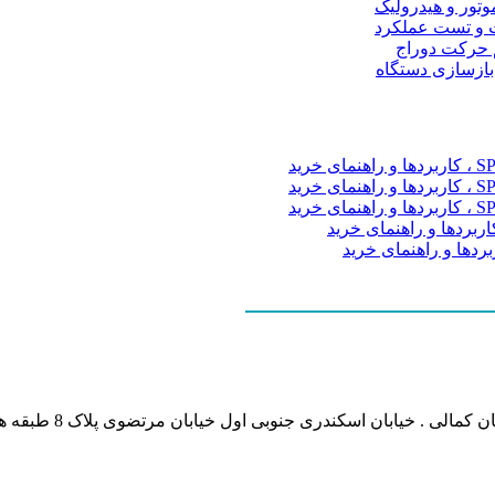
موتور و هیدرولیک
 و تست عملکرد
م حرکت دوراج
 بازسازی دستگاه
نشانی بخش انفورماتی