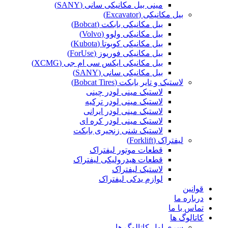
مینی بیل مکانیکی سانی (SANY)
بیل مکانیکی (Excavator)
بیل مکانیکی بابکت (Bobcat)
بیل مکانیکی ولوو (Volvo)
بیل مکانیکی کوبوتا (Kubota)
بیل مکانیکی فوریوز (ForUse)
بیل مکانیکی ایکس سی ام جی (XCMG)
بیل مکانیکی سانی (SANY)
لاستیک و تایر بابکت (Bobcat Tires)
لاستیک مینی لودر چینی
لاستیک مینی لودر ترکیه
لاستیک مینی لودر ایرانی
لاستیک مینی لودر کره ای
لاستیک شنی زنجیری بابکت
لیفتراک (Forklift)
قطعات موتور لیفتراک
قطعات هیدرولیکی لیفتراک
لاستیک لیفتراک
لوازم یدکی لیفتراک
قوانین
درباره ما
تماس با ما
کاتالوگ ها
سری اول کاتالوگ ها