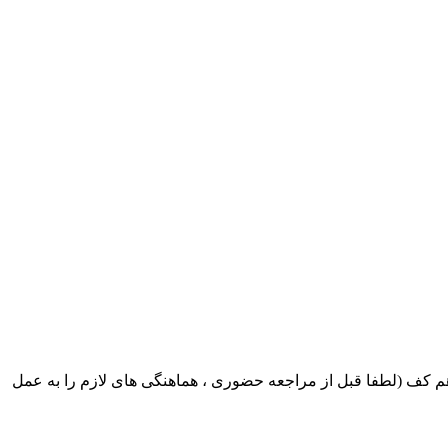
ک ایران بابکت : میدان حر . خ امام خمینی . خیابان کمالی . خیابان اسکندری جنوبی اول خیابان مرتضوی پلاک 8 طبقه هم کف (لطفا قبل از مراجعه حضوری ، هماهنگی های لازم را به عمل