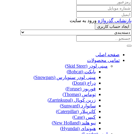
بازنشانی گذرواژه
ورود به سایت
ایجاد حساب کاربری
صفحه اصلی
تمامی محصولات
مینی لودر (Skid Steer)
بابکت (Bobcat)
مینی لودر سنوپارس (Snowpars)
دراج (Doraj)
فوریوز (Foruse)
توماس (Thomas)
زرین کوپال (Zarrinkupal)
سانوارد (Sunward)
کاترپیلار (Caterpillar)
کیس (Case)
نیو هلند (New Holland)
هیوندای (Hyundai)