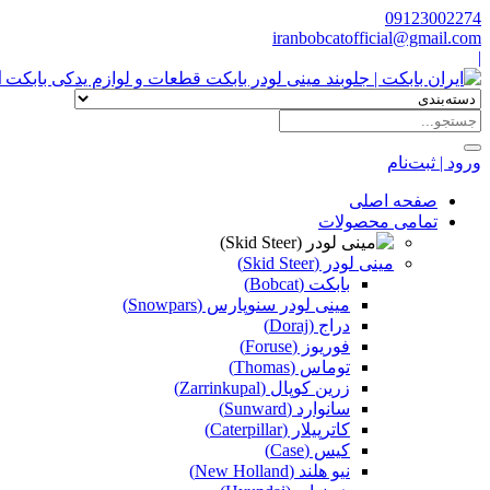
09123002274
iranbobcatofficial@gmail.com
|
ا
ورود | ثبت‌نام
صفحه اصلی
تمامی محصولات
مینی لودر (Skid Steer)
بابکت (Bobcat)
مینی لودر سنوپارس (Snowpars)
دراج (Doraj)
فوریوز (Foruse)
توماس (Thomas)
زرین کوپال (Zarrinkupal)
سانوارد (Sunward)
کاترپیلار (Caterpillar)
کیس (Case)
نیو هلند (New Holland)