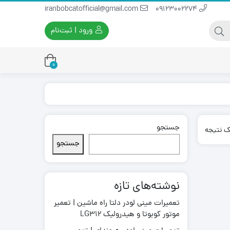
iranbobcatofficial@gmail.com
09123002274
ورود | ثبت‌نام
0
جستجو
یران بابکت
برس و فرچه پلاستیکی
ک نتیجه
ایران بابکت
برس و فرچه سیمی
جستجو
لودر ایران بابکت
نوشته‌های تازه
تعمیرات مینی لودر دلتا راه ماشین | تعمیر
موتور کوبوتا و هیدرولیک LG312