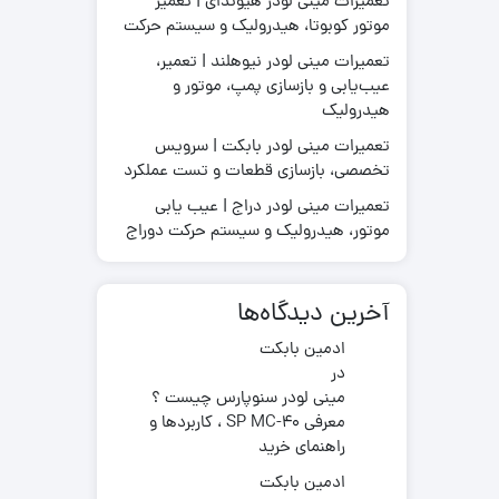
تعمیرات مینی لودر هیوندای | تعمیر
موتور کوبوتا، هیدرولیک و سیستم حرکت
تعمیرات مینی لودر نیوهلند | تعمیر،
عیب‌یابی و بازسازی پمپ، موتور و
قطعات موتور لیفتراک
هیدرولیک
در چینی
قطعات هیدرولیکی لیفتراک
در ترکیه
لاستیک لیفتراک
تعمیرات مینی لودر بابکت | سرویس
ر ایرانی
تخصصی، بازسازی قطعات و تست عملکرد
لوازم یدکی لیفتراک
در کره ای
تعمیرات مینی لودر دراج | عیب یابی
جیری بابکت
موتور، هیدرولیک و سیستم حرکت دوراج
آخرین دیدگاه‌ها
ادمین بابکت
در
مینی لودر سنوپارس چیست ؟
معرفی SP MC-40 ، کاربردها و
راهنمای خرید
ادمین بابکت