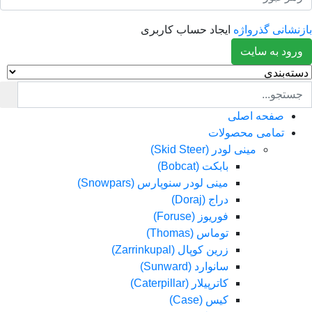
انی گذرواژه
ایجاد حساب کاربری
د به سایت
صفحه اصلی
تمامی محصولات
مینی لودر (Skid Steer)
بابکت (Bobcat)
مینی لودر سنوپارس (Snowpars)
دراج (Doraj)
فوریوز (Foruse)
توماس (Thomas)
زرین کوپال (Zarrinkupal)
سانوارد (Sunward)
کاترپیلار (Caterpillar)
کیس (Case)