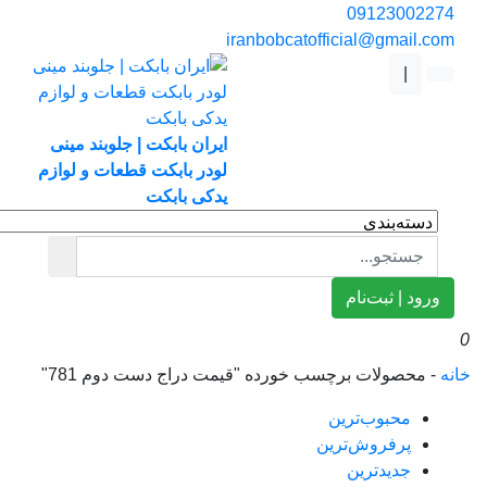
0912300227
iranbobcatofficial@gmail.co
|
ایران بابکت | جلوبند مینی
لودر بابکت قطعات و لوازم
یدکی بابکت
ورود | ثبت‌نام
ه
-
محصولات برچسب خورده "قیمت دراج دست دوم 781"
محبوب‌ترین
پرفروش‌ترین
جدیدترین