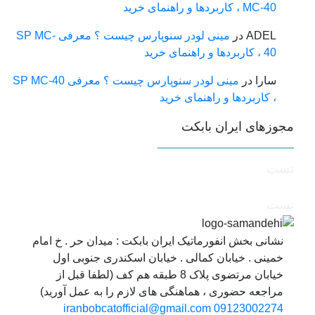
MC-40 ، کاربردها و راهنمای خرید
ADEL
در
مینی لودر سنوپارس چیست ؟ معرفی SP MC-
40 ، کاربردها و راهنمای خرید
سارا
در
مینی لودر سنوپارس چیست ؟ معرفی SP MC-40
، کاربردها و راهنمای خرید
جوزهای ایران بابکت
ست
ست
نشانی بخش انفورماتیک ایران بابکت : میدان حر . خ امام
خمینی . خیابان کمالی . خیابان اسکندری جنوبی اول
خیابان مرتضوی پلاک 8 طبقه هم کف (لطفا قبل از
مراجعه حضوری ، هماهنگی های لازم را به عمل آورید)
iranbobcatofficial@gmail.com
09123002274