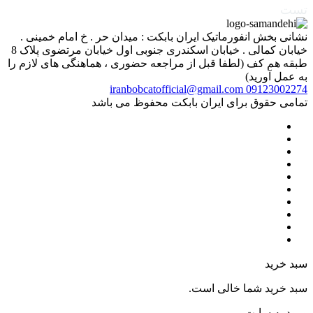
تست
نشانی بخش انفورماتیک ایران بابکت : میدان حر . خ امام خمینی .
خیابان کمالی . خیابان اسکندری جنوبی اول خیابان مرتضوی پلاک 8
طبقه هم کف (لطفا قبل از مراجعه حضوری ، هماهنگی های لازم را
به عمل آورید)
iranbobcatofficial@gmail.com
09123002274
تمامی حقوق برای ایران بابکت محفوظ می باشد
سبد خرید
سبد خرید شما خالی است.
ورود به سایت