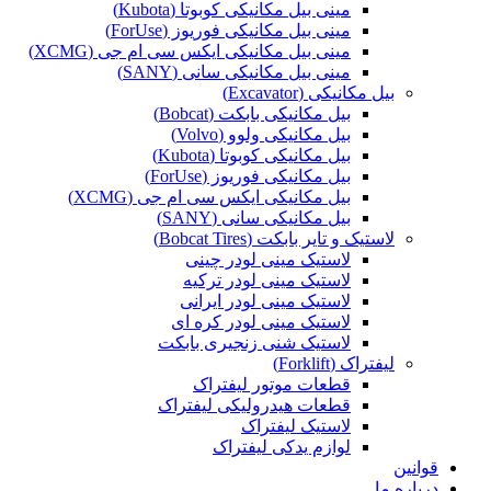
مینی بیل مکانیکی کوبوتا (Kubota)
مینی بیل مکانیکی فوریوز (ForUse)
مینی بیل مکانیکی ایکس سی ام جی (XCMG)
مینی بیل مکانیکی سانی (SANY)
بیل مکانیکی (Excavator)
بیل مکانیکی بابکت (Bobcat)
بیل مکانیکی ولوو (Volvo)
بیل مکانیکی کوبوتا (Kubota)
بیل مکانیکی فوریوز (ForUse)
بیل مکانیکی ایکس سی ام جی (XCMG)
بیل مکانیکی سانی (SANY)
لاستیک و تایر بابکت (Bobcat Tires)
لاستیک مینی لودر چینی
لاستیک مینی لودر ترکیه
لاستیک مینی لودر ایرانی
لاستیک مینی لودر کره ای
لاستیک شنی زنجیری بابکت
لیفتراک (Forklift)
قطعات موتور لیفتراک
قطعات هیدرولیکی لیفتراک
لاستیک لیفتراک
لوازم یدکی لیفتراک
قوانین
درباره ما