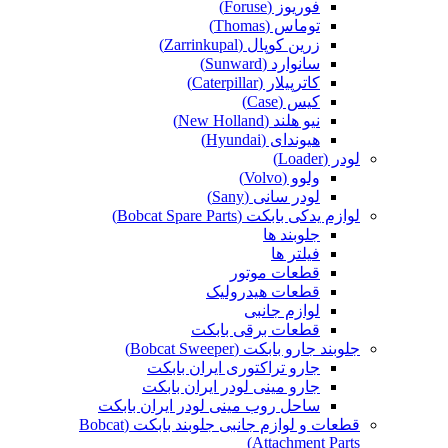
فوریوز (Foruse)
توماس (Thomas)
زرین کوپال (Zarrinkupal)
سانوارد (Sunward)
کاترپیلار (Caterpillar)
کیس (Case)
نیو هلند (New Holland)
هیوندای (Hyundai)
لودر (Loader)
ولوو (Volvo)
لودر سانی (Sany)
لوازم یدکی بابکت (Bobcat Spare Parts)
جلوبند ها
فیلتر ها
قطعات موتور
قطعات هیدرولیک
لوازم جانبی
قطعات برقی بابکت
جلوبند جارو بابکت (Bobcat Sweeper)
جارو تراکتوری ایران بابکت
جارو مینی لودر ایران بابکت
ساحل روب مینی لودر ایران بابکت
قطعات و لوازم جانبی جلوبند بابکت (Bobcat
Attachment Parts)