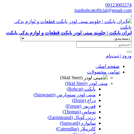
09123002274
iranbobcatofficial@gmail.com
|
ایران بابکت | جلوبند مینی لودر بابکت قطعات و لوازم یدکی بابکت
ورود | ثبت‌نام
صفحه اصلی
تمامی محصولات
مینی لودر (Skid Steer)
بابکت (Bobcat)
مینی لودر سنوپارس (Snowpars)
دراج (Doraj)
فوریوز (Foruse)
توماس (Thomas)
زرین کوپال (Zarrinkupal)
سانوارد (Sunward)
کاترپیلار (Caterpillar)