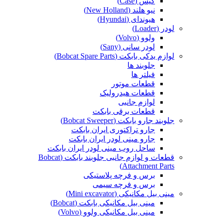
کیس (Case)
نیو هلند (New Holland)
هیوندای (Hyundai)
لودر (Loader)
ولوو (Volvo)
لودر سانی (Sany)
لوازم یدکی بابکت (Bobcat Spare Parts)
جلوبند ها
فیلتر ها
قطعات موتور
قطعات هیدرولیک
لوازم جانبی
قطعات برقی بابکت
جلوبند جارو بابکت (Bobcat Sweeper)
جارو تراکتوری ایران بابکت
جارو مینی لودر ایران بابکت
ساحل روب مینی لودر ایران بابکت
قطعات و لوازم جانبی جلوبند بابکت (Bobcat
Attachment Parts)
برس و فرچه پلاستیکی
برس و فرچه سیمی
مینی بیل مکانیکی (Mini excavator)
مینی بیل مکانیکی بابکت (Bobcat)
مینی بیل مکانیکی ولوو (Volvo)