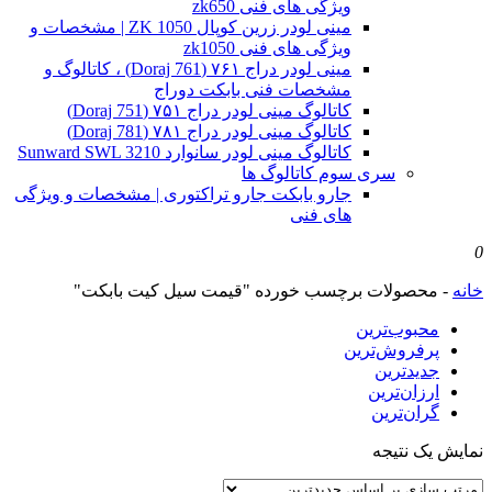
ویژگی های فنی zk650
مینی لودر زرین کوپال ZK 1050 | مشخصات و
ویژگی های فنی zk1050
مینی لودر دراج ۷۶۱ (Doraj 761) ، کاتالوگ و
مشخصات فنی بابکت دوراج
کاتالوگ مینی لودر دراج ۷۵۱ (Doraj 751)
کاتالوگ مینی لودر دراج ۷۸۱ (Doraj 781)
کاتالوگ مینی لودر سانوارد Sunward SWL 3210
سری سوم کاتالوگ ها
جارو بابکت جارو تراکتوری | مشخصات و ویژگی
های فنی
0
خانه
-
محصولات برچسب خورده "قیمت سیل کیت بابکت"
محبوب‌ترین
پرفروش‌ترین
جدیدترین
ارزان‌ترین
گران‌ترین
نمایش یک نتیجه