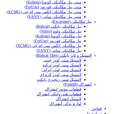
مینی بیل مکانیکی کوبوتا (Kubota)
مینی بیل مکانیکی فوریوز (ForUse)
مینی بیل مکانیکی ایکس سی ام جی (XCMG)
مینی بیل مکانیکی سانی (SANY)
بیل مکانیکی (Excavator)
بیل مکانیکی بابکت (Bobcat)
بیل مکانیکی ولوو (Volvo)
بیل مکانیکی کوبوتا (Kubota)
بیل مکانیکی فوریوز (ForUse)
بیل مکانیکی ایکس سی ام جی (XCMG)
بیل مکانیکی سانی (SANY)
لاستیک و تایر بابکت (Bobcat Tires)
لاستیک مینی لودر چینی
لاستیک مینی لودر ترکیه
لاستیک مینی لودر ایرانی
لاستیک مینی لودر کره ای
لاستیک شنی زنجیری بابکت
لیفتراک (Forklift)
قطعات موتور لیفتراک
قطعات هیدرولیکی لیفتراک
لاستیک لیفتراک
لوازم یدکی لیفتراک
قوانین
درباره ما