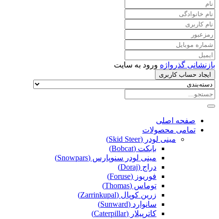
بازنشانی گذرواژه
ورود به سایت
ایجاد حساب کاربری
صفحه اصلی
تمامی محصولات
مینی لودر (Skid Steer)
بابکت (Bobcat)
مینی لودر سنوپارس (Snowpars)
دراج (Doraj)
فوریوز (Foruse)
توماس (Thomas)
زرین کوپال (Zarrinkupal)
سانوارد (Sunward)
کاترپیلار (Caterpillar)