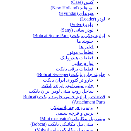
کیس (Case)
نیو هلند (New Holland)
هیوندای (Hyundai)
لودر (Loader)
ولوو (Volvo)
لودر سانی (Sany)
لوازم یدکی بابکت (Bobcat Spare Parts)
جلوبند ها
فیلتر ها
قطعات موتور
قطعات هیدرولیک
لوازم جانبی
قطعات برقی بابکت
جلوبند جارو بابکت (Bobcat Sweeper)
جارو تراکتوری ایران بابکت
جارو مینی لودر ایران بابکت
ساحل روب مینی لودر ایران بابکت
قطعات و لوازم جانبی جلوبند بابکت (Bobcat
Attachment Parts)
برس و فرچه پلاستیکی
برس و فرچه سیمی
مینی بیل مکانیکی (Mini excavator)
مینی بیل مکانیکی بابکت (Bobcat)
مینی بیل مکانیکی ولوو (Volvo)