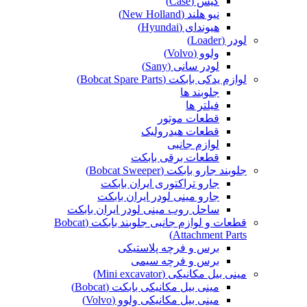
کیس (Case)
نیو هلند (New Holland)
هیوندای (Hyundai)
لودر (Loader)
ولوو (Volvo)
لودر سانی (Sany)
لوازم یدکی بابکت (Bobcat Spare Parts)
جلوبند ها
فیلتر ها
قطعات موتور
قطعات هیدرولیک
لوازم جانبی
قطعات برقی بابکت
جلوبند جارو بابکت (Bobcat Sweeper)
جارو تراکتوری ایران بابکت
جارو مینی لودر ایران بابکت
ساحل روب مینی لودر ایران بابکت
قطعات و لوازم جانبی جلوبند بابکت (Bobcat
Attachment Parts)
برس و فرچه پلاستیکی
برس و فرچه سیمی
مینی بیل مکانیکی (Mini excavator)
مینی بیل مکانیکی بابکت (Bobcat)
مینی بیل مکانیکی ولوو (Volvo)