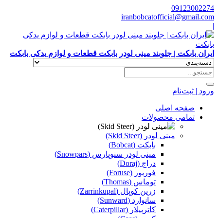
09123002274
iranbobcatofficial@gmail.com
|
ایران بابکت | جلوبند مینی لودر بابکت قطعات و لوازم یدکی بابکت
ورود | ثبت‌نام
صفحه اصلی
تمامی محصولات
مینی لودر (Skid Steer)
بابکت (Bobcat)
مینی لودر سنوپارس (Snowpars)
دراج (Doraj)
فوریوز (Foruse)
توماس (Thomas)
زرین کوپال (Zarrinkupal)
سانوارد (Sunward)
کاترپیلار (Caterpillar)