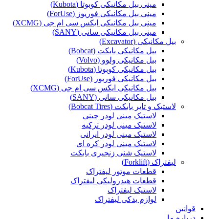
مینی بیل مکانیکی کوبوتا (Kubota)
مینی بیل مکانیکی فوریوز (ForUse)
مینی بیل مکانیکی ایکس سی ام جی (XCMG)
مینی بیل مکانیکی سانی (SANY)
بیل مکانیکی (Excavator)
بیل مکانیکی بابکت (Bobcat)
بیل مکانیکی ولوو (Volvo)
بیل مکانیکی کوبوتا (Kubota)
بیل مکانیکی فوریوز (ForUse)
بیل مکانیکی ایکس سی ام جی (XCMG)
بیل مکانیکی سانی (SANY)
لاستیک و تایر بابکت (Bobcat Tires)
لاستیک مینی لودر چینی
لاستیک مینی لودر ترکیه
لاستیک مینی لودر ایرانی
لاستیک مینی لودر کره ای
لاستیک شنی زنجیری بابکت
لیفتراک (Forklift)
قطعات موتور لیفتراک
قطعات هیدرولیکی لیفتراک
لاستیک لیفتراک
لوازم یدکی لیفتراک
قوانین
درباره ما