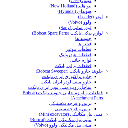
کیس (Case)
نیو هلند (New Holland)
هیوندای (Hyundai)
لودر (Loader)
ولوو (Volvo)
لودر سانی (Sany)
لوازم یدکی بابکت (Bobcat Spare Parts)
جلوبند ها
فیلتر ها
قطعات موتور
قطعات هیدرولیک
لوازم جانبی
قطعات برقی بابکت
جلوبند جارو بابکت (Bobcat Sweeper)
جارو تراکتوری ایران بابکت
جارو مینی لودر ایران بابکت
ساحل روب مینی لودر ایران بابکت
قطعات و لوازم جانبی جلوبند بابکت (Bobcat
Attachment Parts)
برس و فرچه پلاستیکی
برس و فرچه سیمی
مینی بیل مکانیکی (Mini excavator)
مینی بیل مکانیکی بابکت (Bobcat)
مینی بیل مکانیکی ولوو (Volvo)