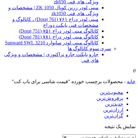
ویژگی های فنی zk650
مینی لودر زرین کوپال ZK 1050 | مشخصات و
ویژگی های فنی zk1050
مینی لودر دراج ۷۶۱ (Doraj 761) ، کاتالوگ و
مشخصات فنی بابکت دوراج
کاتالوگ مینی لودر دراج ۷۵۱ (Doraj 751)
کاتالوگ مینی لودر دراج ۷۸۱ (Doraj 781)
کاتالوگ مینی لودر سانوارد Sunward SWL 3210
سری سوم کاتالوگ ها
جارو بابکت جارو تراکتوری | مشخصات و ویژگی
های فنی
0
خانه
-
محصولات برچسب خورده "قیمت شاسی برای باب کت"
محبوب‌ترین
پرفروش‌ترین
جدیدترین
ارزان‌ترین
گران‌ترین
نمایش یک نتیجه