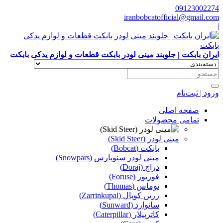
09123002274
iranbobcatofficial@gmail.com
|
ایران بابکت | جلوبند مینی لودر بابکت قطعات و لوازم یدکی بابکت
ورود | ثبت‌نام
صفحه اصلی
تمامی محصولات
مینی لودر (Skid Steer)
بابکت (Bobcat)
مینی لودر سنوپارس (Snowpars)
دراج (Doraj)
فوریوز (Foruse)
توماس (Thomas)
زرین کوپال (Zarrinkupal)
سانوارد (Sunward)
کاترپیلار (Caterpillar)