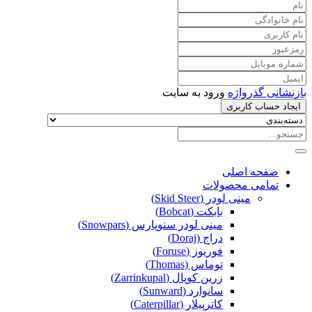
بازنشانی گذرواژه
ورود به سایت
ایجاد حساب کاربری
صفحه اصلی
تمامی محصولات
مینی لودر (Skid Steer)
بابکت (Bobcat)
مینی لودر سنوپارس (Snowpars)
دراج (Doraj)
فوریوز (Foruse)
توماس (Thomas)
زرین کوپال (Zarrinkupal)
سانوارد (Sunward)
کاترپیلار (Caterpillar)