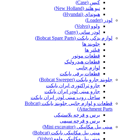
کیس (Case)
نیو هلند (New Holland)
هیوندای (Hyundai)
لودر (Loader)
ولوو (Volvo)
لودر سانی (Sany)
لوازم یدکی بابکت (Bobcat Spare Parts)
جلوبند ها
فیلتر ها
قطعات موتور
قطعات هیدرولیک
لوازم جانبی
قطعات برقی بابکت
جلوبند جارو بابکت (Bobcat Sweeper)
جارو تراکتوری ایران بابکت
جارو مینی لودر ایران بابکت
ساحل روب مینی لودر ایران بابکت
قطعات و لوازم جانبی جلوبند بابکت (Bobcat
Attachment Parts)
برس و فرچه پلاستیکی
برس و فرچه سیمی
مینی بیل مکانیکی (Mini excavator)
مینی بیل مکانیکی بابکت (Bobcat)
مینی بیل مکانیکی ولوو (Volvo)