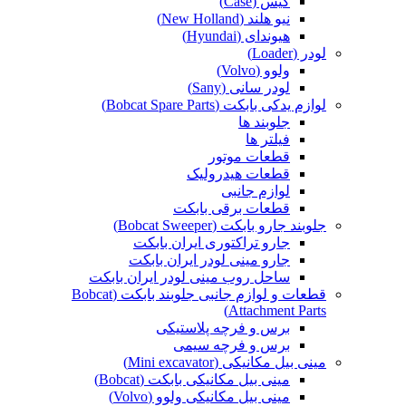
کیس (Case)
نیو هلند (New Holland)
هیوندای (Hyundai)
لودر (Loader)
ولوو (Volvo)
لودر سانی (Sany)
لوازم یدکی بابکت (Bobcat Spare Parts)
جلوبند ها
فیلتر ها
قطعات موتور
قطعات هیدرولیک
لوازم جانبی
قطعات برقی بابکت
جلوبند جارو بابکت (Bobcat Sweeper)
جارو تراکتوری ایران بابکت
جارو مینی لودر ایران بابکت
ساحل روب مینی لودر ایران بابکت
قطعات و لوازم جانبی جلوبند بابکت (Bobcat
Attachment Parts)
برس و فرچه پلاستیکی
برس و فرچه سیمی
مینی بیل مکانیکی (Mini excavator)
مینی بیل مکانیکی بابکت (Bobcat)
مینی بیل مکانیکی ولوو (Volvo)