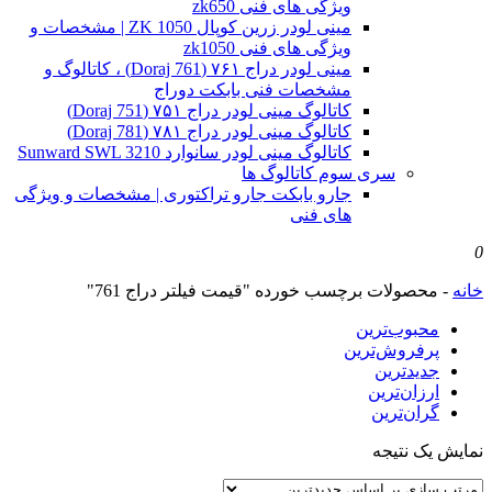
ویژگی های فنی zk650
مینی لودر زرین کوپال ZK 1050 | مشخصات و
ویژگی های فنی zk1050
مینی لودر دراج ۷۶۱ (Doraj 761) ، کاتالوگ و
مشخصات فنی بابکت دوراج
کاتالوگ مینی لودر دراج ۷۵۱ (Doraj 751)
کاتالوگ مینی لودر دراج ۷۸۱ (Doraj 781)
کاتالوگ مینی لودر سانوارد Sunward SWL 3210
سری سوم کاتالوگ ها
جارو بابکت جارو تراکتوری | مشخصات و ویژگی
های فنی
0
خانه
-
محصولات برچسب خورده "قیمت فیلتر دراج 761"
محبوب‌ترین
پرفروش‌ترین
جدیدترین
ارزان‌ترین
گران‌ترین
نمایش یک نتیجه