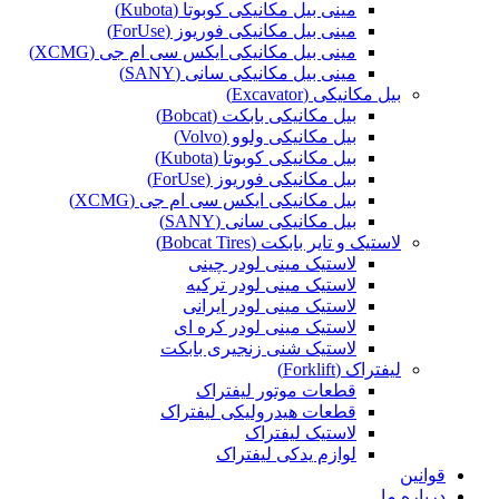
مینی بیل مکانیکی کوبوتا (Kubota)
مینی بیل مکانیکی فوریوز (ForUse)
مینی بیل مکانیکی ایکس سی ام جی (XCMG)
مینی بیل مکانیکی سانی (SANY)
بیل مکانیکی (Excavator)
بیل مکانیکی بابکت (Bobcat)
بیل مکانیکی ولوو (Volvo)
بیل مکانیکی کوبوتا (Kubota)
بیل مکانیکی فوریوز (ForUse)
بیل مکانیکی ایکس سی ام جی (XCMG)
بیل مکانیکی سانی (SANY)
لاستیک و تایر بابکت (Bobcat Tires)
لاستیک مینی لودر چینی
لاستیک مینی لودر ترکیه
لاستیک مینی لودر ایرانی
لاستیک مینی لودر کره ای
لاستیک شنی زنجیری بابکت
لیفتراک (Forklift)
قطعات موتور لیفتراک
قطعات هیدرولیکی لیفتراک
لاستیک لیفتراک
لوازم یدکی لیفتراک
قوانین
درباره ما