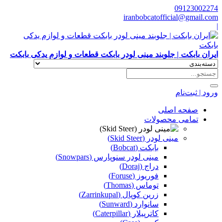
09123002274
iranbobcatofficial@gmail.com
|
ایران بابکت | جلوبند مینی لودر بابکت قطعات و لوازم یدکی بابکت
ورود | ثبت‌نام
صفحه اصلی
تمامی محصولات
مینی لودر (Skid Steer)
بابکت (Bobcat)
مینی لودر سنوپارس (Snowpars)
دراج (Doraj)
فوریوز (Foruse)
توماس (Thomas)
زرین کوپال (Zarrinkupal)
سانوارد (Sunward)
کاترپیلار (Caterpillar)