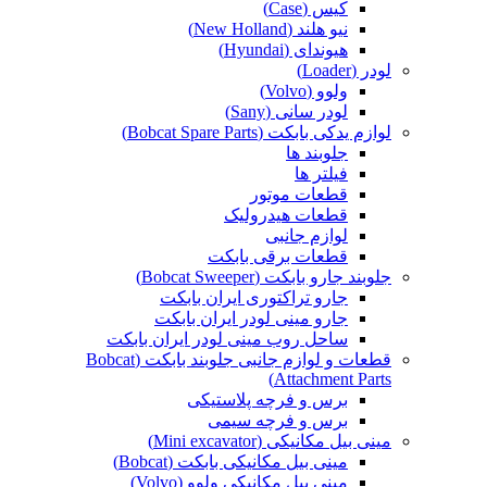
کیس (Case)
نیو هلند (New Holland)
هیوندای (Hyundai)
لودر (Loader)
ولوو (Volvo)
لودر سانی (Sany)
لوازم یدکی بابکت (Bobcat Spare Parts)
جلوبند ها
فیلتر ها
قطعات موتور
قطعات هیدرولیک
لوازم جانبی
قطعات برقی بابکت
جلوبند جارو بابکت (Bobcat Sweeper)
جارو تراکتوری ایران بابکت
جارو مینی لودر ایران بابکت
ساحل روب مینی لودر ایران بابکت
قطعات و لوازم جانبی جلوبند بابکت (Bobcat
Attachment Parts)
برس و فرچه پلاستیکی
برس و فرچه سیمی
مینی بیل مکانیکی (Mini excavator)
مینی بیل مکانیکی بابکت (Bobcat)
مینی بیل مکانیکی ولوو (Volvo)