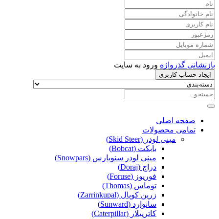
بازنشانی گذرواژه
ورود به سایت
ایجاد حساب کاربری
صفحه اصلی
تمامی محصولات
مینی لودر (Skid Steer)
بابکت (Bobcat)
مینی لودر سنوپارس (Snowpars)
دراج (Doraj)
فوریوز (Foruse)
توماس (Thomas)
زرین کوپال (Zarrinkupal)
سانوارد (Sunward)
کاترپیلار (Caterpillar)