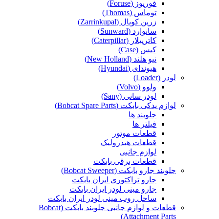
فوریوز (Foruse)
توماس (Thomas)
زرین کوپال (Zarrinkupal)
سانوارد (Sunward)
کاترپیلار (Caterpillar)
کیس (Case)
نیو هلند (New Holland)
هیوندای (Hyundai)
لودر (Loader)
ولوو (Volvo)
لودر سانی (Sany)
لوازم یدکی بابکت (Bobcat Spare Parts)
جلوبند ها
فیلتر ها
قطعات موتور
قطعات هیدرولیک
لوازم جانبی
قطعات برقی بابکت
جلوبند جارو بابکت (Bobcat Sweeper)
جارو تراکتوری ایران بابکت
جارو مینی لودر ایران بابکت
ساحل روب مینی لودر ایران بابکت
قطعات و لوازم جانبی جلوبند بابکت (Bobcat
Attachment Parts)