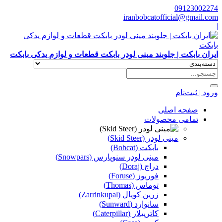
09123002274
iranbobcatofficial@gmail.com
|
ایران بابکت | جلوبند مینی لودر بابکت قطعات و لوازم یدکی بابکت
ورود | ثبت‌نام
صفحه اصلی
تمامی محصولات
مینی لودر (Skid Steer)
بابکت (Bobcat)
مینی لودر سنوپارس (Snowpars)
دراج (Doraj)
فوریوز (Foruse)
توماس (Thomas)
زرین کوپال (Zarrinkupal)
سانوارد (Sunward)
کاترپیلار (Caterpillar)