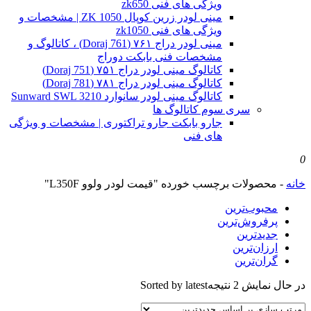
ویژگی های فنی zk650
مینی لودر زرین کوپال ZK 1050 | مشخصات و
ویژگی های فنی zk1050
مینی لودر دراج ۷۶۱ (Doraj 761) ، کاتالوگ و
مشخصات فنی بابکت دوراج
کاتالوگ مینی لودر دراج ۷۵۱ (Doraj 751)
کاتالوگ مینی لودر دراج ۷۸۱ (Doraj 781)
کاتالوگ مینی لودر سانوارد Sunward SWL 3210
سری سوم کاتالوگ ها
جارو بابکت جارو تراکتوری | مشخصات و ویژگی
های فنی
0
خانه
-
محصولات برچسب خورده "قیمت لودر ولوو L350F"
محبوب‌ترین
پرفروش‌ترین
جدیدترین
ارزان‌ترین
گران‌ترین
در حال نمایش 2 نتیجه
Sorted by latest