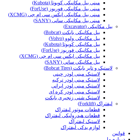
مینی بیل مکانیکی کوبوتا (Kubota)
مینی بیل مکانیکی فوریوز (ForUse)
مینی بیل مکانیکی ایکس سی ام جی (XCMG)
مینی بیل مکانیکی سانی (SANY)
بیل مکانیکی (Excavator)
بیل مکانیکی بابکت (Bobcat)
بیل مکانیکی ولوو (Volvo)
بیل مکانیکی کوبوتا (Kubota)
بیل مکانیکی فوریوز (ForUse)
بیل مکانیکی ایکس سی ام جی (XCMG)
بیل مکانیکی سانی (SANY)
لاستیک و تایر بابکت (Bobcat Tires)
لاستیک مینی لودر چینی
لاستیک مینی لودر ترکیه
لاستیک مینی لودر ایرانی
لاستیک مینی لودر کره ای
لاستیک شنی زنجیری بابکت
لیفتراک (Forklift)
قطعات موتور لیفتراک
قطعات هیدرولیکی لیفتراک
لاستیک لیفتراک
لوازم یدکی لیفتراک
قوانین
درباره ما