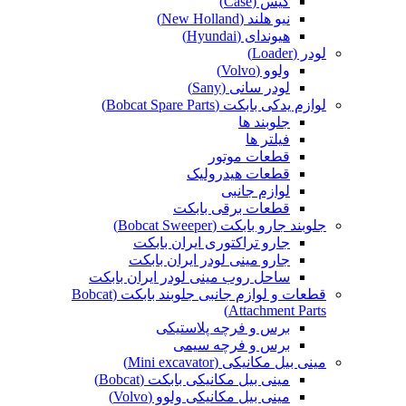
کیس (Case)
نیو هلند (New Holland)
هیوندای (Hyundai)
لودر (Loader)
ولوو (Volvo)
لودر سانی (Sany)
لوازم یدکی بابکت (Bobcat Spare Parts)
جلوبند ها
فیلتر ها
قطعات موتور
قطعات هیدرولیک
لوازم جانبی
قطعات برقی بابکت
جلوبند جارو بابکت (Bobcat Sweeper)
جارو تراکتوری ایران بابکت
جارو مینی لودر ایران بابکت
ساحل روب مینی لودر ایران بابکت
قطعات و لوازم جانبی جلوبند بابکت (Bobcat
Attachment Parts)
برس و فرچه پلاستیکی
برس و فرچه سیمی
مینی بیل مکانیکی (Mini excavator)
مینی بیل مکانیکی بابکت (Bobcat)
مینی بیل مکانیکی ولوو (Volvo)