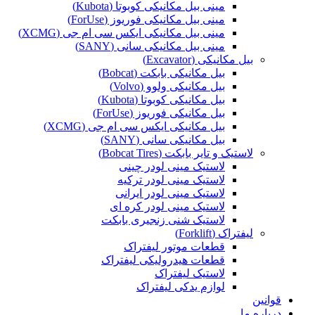
مینی بیل مکانیکی کوبوتا (Kubota)
مینی بیل مکانیکی فوریوز (ForUse)
مینی بیل مکانیکی ایکس سی ام جی (XCMG)
مینی بیل مکانیکی سانی (SANY)
بیل مکانیکی (Excavator)
بیل مکانیکی بابکت (Bobcat)
بیل مکانیکی ولوو (Volvo)
بیل مکانیکی کوبوتا (Kubota)
بیل مکانیکی فوریوز (ForUse)
بیل مکانیکی ایکس سی ام جی (XCMG)
بیل مکانیکی سانی (SANY)
لاستیک و تایر بابکت (Bobcat Tires)
لاستیک مینی لودر چینی
لاستیک مینی لودر ترکیه
لاستیک مینی لودر ایرانی
لاستیک مینی لودر کره ای
لاستیک شنی زنجیری بابکت
لیفتراک (Forklift)
قطعات موتور لیفتراک
قطعات هیدرولیکی لیفتراک
لاستیک لیفتراک
لوازم یدکی لیفتراک
قوانین
درباره ما