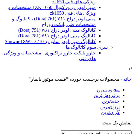
ویژگی های فنی zk650
مینی لودر زرین کوپال ZK 1050 | مشخصات و
ویژگی های فنی zk1050
مینی لودر دراج ۷۶۱ (Doraj 761) ، کاتالوگ و
مشخصات فنی بابکت دوراج
کاتالوگ مینی لودر دراج ۷۵۱ (Doraj 751)
کاتالوگ مینی لودر دراج ۷۸۱ (Doraj 781)
کاتالوگ مینی لودر سانوارد Sunward SWL 3210
سری سوم کاتالوگ ها
جارو بابکت جارو تراکتوری | مشخصات و ویژگی
های فنی
0
خانه
-
محصولات برچسب خورده "قیمت موتور یانمار"
محبوب‌ترین
پرفروش‌ترین
جدیدترین
ارزان‌ترین
گران‌ترین
نمایش یک نتیجه