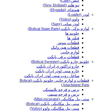
کیس (Case)
نیو هلند (New Holland)
هیوندای (Hyundai)
لودر (Loader)
ولوو (Volvo)
لودر سانی (Sany)
لوازم یدکی بابکت (Bobcat Spare Parts)
جلوبند ها
فیلتر ها
قطعات موتور
قطعات هیدرولیک
لوازم جانبی
قطعات برقی بابکت
جلوبند جارو بابکت (Bobcat Sweeper)
جارو تراکتوری ایران بابکت
جارو مینی لودر ایران بابکت
ساحل روب مینی لودر ایران بابکت
قطعات و لوازم جانبی جلوبند بابکت (Bobcat
Attachment Parts)
برس و فرچه پلاستیکی
برس و فرچه سیمی
مینی بیل مکانیکی (Mini excavator)
مینی بیل مکانیکی بابکت (Bobcat)
مینی بیل مکانیکی ولوو (Volvo)