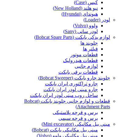
کیس (Case)
نیو هلند (New Holland)
هیوندای (Hyundai)
لودر (Loader)
ولوو (Volvo)
لودر سانی (Sany)
لوازم یدکی بابکت (Bobcat Spare Parts)
جلوبند ها
فیلتر ها
قطعات موتور
قطعات هیدرولیک
لوازم جانبی
قطعات برقی بابکت
جلوبند جارو بابکت (Bobcat Sweeper)
جارو تراکتوری ایران بابکت
جارو مینی لودر ایران بابکت
ساحل روب مینی لودر ایران بابکت
قطعات و لوازم جانبی جلوبند بابکت (Bobcat
Attachment Parts)
برس و فرچه پلاستیکی
برس و فرچه سیمی
مینی بیل مکانیکی (Mini excavator)
مینی بیل مکانیکی بابکت (Bobcat)
مینی بیل مکانیکی ولوو (Volvo)