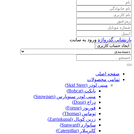
بازنشانی گذرواژه
ورود به سایت
ایجاد حساب کاربری
صفحه اصلی
تمامی محصولات
مینی لودر (Skid Steer)
بابکت (Bobcat)
مینی لودر سنوپارس (Snowpars)
دراج (Doraj)
فوریوز (Foruse)
توماس (Thomas)
زرین کوپال (Zarrinkupal)
سانوارد (Sunward)
کاترپیلار (Caterpillar)