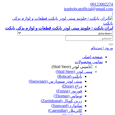
09123002274
iranbobcatofficial@gmail.com
|
ایران بابکت | جلوبند مینی لودر بابکت قطعات و لوازم یدکی بابکت
ورود | ثبت‌نام
صفحه اصلی
تمامی محصولات
مینی لودر (Skid Steer)
بابکت (Bobcat)
مینی لودر سنوپارس (Snowpars)
دراج (Doraj)
فوریوز (Foruse)
توماس (Thomas)
زرین کوپال (Zarrinkupal)
سانوارد (Sunward)
کاترپیلار (Caterpillar)