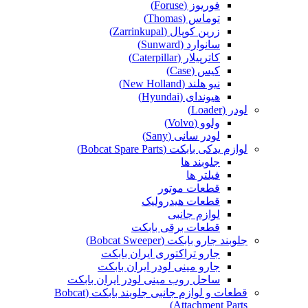
فوریوز (Foruse)
توماس (Thomas)
زرین کوپال (Zarrinkupal)
سانوارد (Sunward)
کاترپیلار (Caterpillar)
کیس (Case)
نیو هلند (New Holland)
هیوندای (Hyundai)
لودر (Loader)
ولوو (Volvo)
لودر سانی (Sany)
لوازم یدکی بابکت (Bobcat Spare Parts)
جلوبند ها
فیلتر ها
قطعات موتور
قطعات هیدرولیک
لوازم جانبی
قطعات برقی بابکت
جلوبند جارو بابکت (Bobcat Sweeper)
جارو تراکتوری ایران بابکت
جارو مینی لودر ایران بابکت
ساحل روب مینی لودر ایران بابکت
قطعات و لوازم جانبی جلوبند بابکت (Bobcat
Attachment Parts)