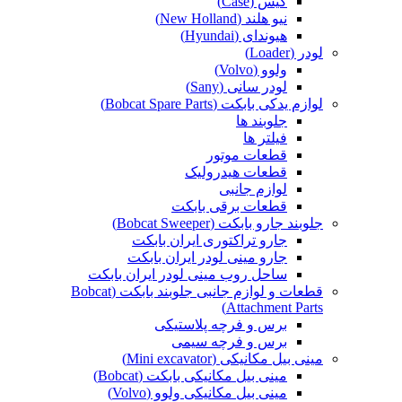
کیس (Case)
نیو هلند (New Holland)
هیوندای (Hyundai)
لودر (Loader)
ولوو (Volvo)
لودر سانی (Sany)
لوازم یدکی بابکت (Bobcat Spare Parts)
جلوبند ها
فیلتر ها
قطعات موتور
قطعات هیدرولیک
لوازم جانبی
قطعات برقی بابکت
جلوبند جارو بابکت (Bobcat Sweeper)
جارو تراکتوری ایران بابکت
جارو مینی لودر ایران بابکت
ساحل روب مینی لودر ایران بابکت
قطعات و لوازم جانبی جلوبند بابکت (Bobcat
Attachment Parts)
برس و فرچه پلاستیکی
برس و فرچه سیمی
مینی بیل مکانیکی (Mini excavator)
مینی بیل مکانیکی بابکت (Bobcat)
مینی بیل مکانیکی ولوو (Volvo)