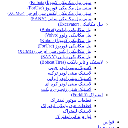
مینی بیل مکانیکی کوبوتا (Kubota)
مینی بیل مکانیکی فوریوز (ForUse)
مینی بیل مکانیکی ایکس سی ام جی (XCMG)
مینی بیل مکانیکی سانی (SANY)
بیل مکانیکی (Excavator)
بیل مکانیکی بابکت (Bobcat)
بیل مکانیکی ولوو (Volvo)
بیل مکانیکی کوبوتا (Kubota)
بیل مکانیکی فوریوز (ForUse)
بیل مکانیکی ایکس سی ام جی (XCMG)
بیل مکانیکی سانی (SANY)
لاستیک و تایر بابکت (Bobcat Tires)
لاستیک مینی لودر چینی
لاستیک مینی لودر ترکیه
لاستیک مینی لودر ایرانی
لاستیک مینی لودر کره ای
لاستیک شنی زنجیری بابکت
لیفتراک (Forklift)
قطعات موتور لیفتراک
قطعات هیدرولیکی لیفتراک
لاستیک لیفتراک
لوازم یدکی لیفتراک
قوانین
درباره ما