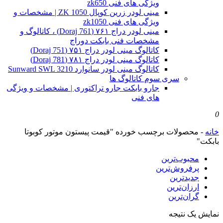
ویژگی های فنی zk650
مینی لودر زرین کوپال ZK 1050 | مشخصات و
ویژگی های فنی zk1050
مینی لودر دراج ۷۶۱ (Doraj 761) ، کاتالوگ و
مشخصات فنی بابکت دوراج
کاتالوگ مینی لودر دراج ۷۵۱ (Doraj 751)
کاتالوگ مینی لودر دراج ۷۸۱ (Doraj 781)
کاتالوگ مینی لودر سانوارد Sunward SWL 3210
سری سوم کاتالوگ ها
جارو بابکت جارو تراکتوری | مشخصات و ویژگی
های فنی
0
خانه
-
محصولات برچسب خورده "قیمت پیستون موتور کوبوتا
بابکت"
محبوب‌ترین
پرفروش‌ترین
جدیدترین
ارزان‌ترین
گران‌ترین
نمایش یک نتیجه