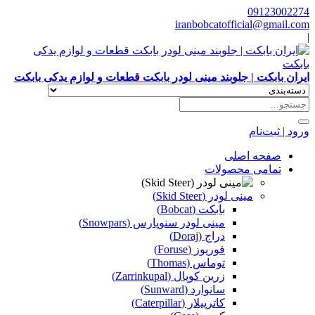
09123002274
iranbobcatofficial@gmail.com
|
ایران بابکت | جلوبند مینی لودر بابکت قطعات و لوازم یدکی بابکت
ورود | ثبت‌نام
صفحه اصلی
تمامی محصولات
مینی لودر (Skid Steer)
بابکت (Bobcat)
مینی لودر سنوپارس (Snowpars)
دراج (Doraj)
فوریوز (Foruse)
توماس (Thomas)
زرین کوپال (Zarrinkupal)
سانوارد (Sunward)
کاترپیلار (Caterpillar)